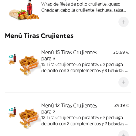
Wrap de filete de pollo crujiente, queso
Cheddar, cebolla crujiente, lechuga, salsa
BBQ y mayonesa. Con complemento y
bebida.
Menú Tiras Crujientes
Menú 15 Tiras Crujientes
30,69 €
para 3
15 Tiras crujientes o picantes de pechuga
de pollo con 3 complementos y 3 bebidas a
elegir. Textura crujiente y bocado jugoso;
perfecto para compartir entre 3.
Menú 12 Tiras Crujientes
24,19 €
para 2
12 Tiras crujientes o picantes de pechuga
de pollo con 2 complementos y 2 bebidas a
elegir. Mucho crunch y jugosidad; ideal para
compartir entre dos.