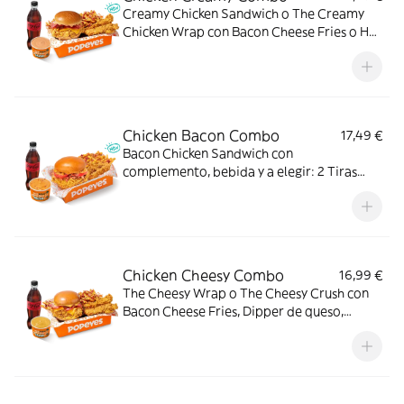
Creamy Chicken Sandwich o The Creamy
Chicken Wrap con Bacon Cheese Fries o Hot
Fries, Dipper Creamy Chicken, bebida
mediana y tu acompañamiento de pollo
favorito. El combo que lo tiene todo.
Chicken Bacon Combo
17,49 €
Bacon Chicken Sandwich con
complemento, bebida y a elegir: 2 Tiras
crujientes, 2 Alitas picantes o 3 Real
Nuggets. Ideal para los que creen que todo
mejora con bacon.
Chicken Cheesy Combo
16,99 €
The Cheesy Wrap o The Cheesy Crush con
Bacon Cheese Fries, Dipper de queso,
bebida mediana y a elegir: 2 Tiras
crujientes, 2 Alitas picantes, 2 Alitas
picantes crujientes o 3 Real Nuggets.