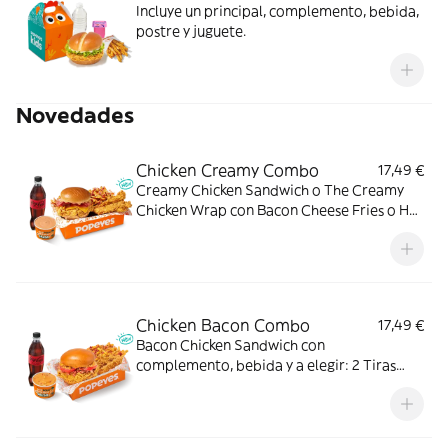
Incluye un principal, complemento, bebida,
postre y juguete.
Novedades
Chicken Creamy Combo
17,49 €
Creamy Chicken Sandwich o The Creamy
Chicken Wrap con Bacon Cheese Fries o Hot
Fries, Dipper Creamy Chicken, bebida
mediana y tu acompañamiento de pollo
favorito. El combo que lo tiene todo.
Chicken Bacon Combo
17,49 €
Bacon Chicken Sandwich con
complemento, bebida y a elegir: 2 Tiras
crujientes, 2 Alitas picantes o 3 Real
Nuggets. Ideal para los que creen que todo
mejora con bacon.