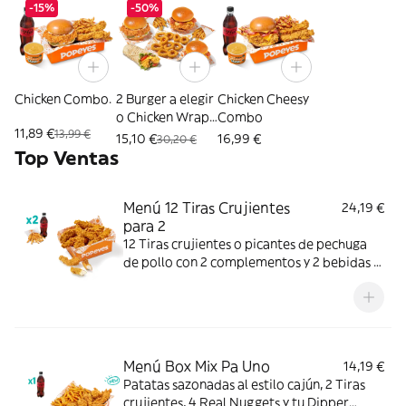
-15%
-50%
Chicken Combo.
2 Burger a elegir
Chicken Cheesy
o Chicken Wrap
Combo
11,89 €
13,99 €
+ 2 Patatas + 10
15,10 €
16,99 €
30,20 €
Aros
Top Ventas
Menú 12 Tiras Crujientes
24,19 €
para 2
12 Tiras crujientes o picantes de pechuga
de pollo con 2 complementos y 2 bebidas a
elegir. Mucho crunch y jugosidad; ideal para
compartir entre dos.
Menú Box Mix Pa Uno
14,19 €
Patatas sazonadas al estilo cajún, 2 Tiras
crujientes, 4 Real Nuggets y tu Dipper