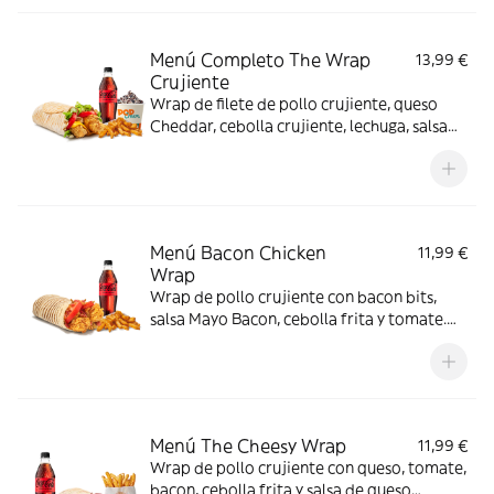
Menú Completo The Wrap
13,99 €
Crujiente
Wrap de filete de pollo crujiente, queso
Cheddar, cebolla crujiente, lechuga, salsa
BBQ y mayonesa. Con complemento y
bebida y helado
Menú Bacon Chicken
11,99 €
Wrap
Wrap de pollo crujiente con bacon bits,
salsa Mayo Bacon, cebolla frita y tomate.
Con complemento y bebida para una
comida de 10.
Menú The Cheesy Wrap
11,99 €
Wrap de pollo crujiente con queso, tomate,
bacon, cebolla frita y salsa de queso