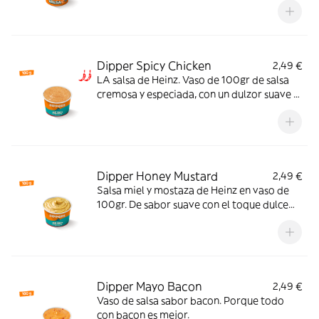
Dipper Spicy Chicken
2,49 €
LA salsa de Heinz. Vaso de 100gr de salsa
cremosa y especiada, con un dulzor suave y
un picante equilibrado que potencia el
sabor y la hace irresistible. El match ideal
para tu pollo crujiente.
Dipper Honey Mustard
2,49 €
Salsa miel y mostaza de Heinz en vaso de
100gr. De sabor suave con el toque dulce
perfecto.
Dipper Mayo Bacon
2,49 €
Vaso de salsa sabor bacon. Porque todo
con bacon es mejor.