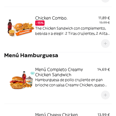
Chicken Combo.
11,89 €
13,99 €
-15%
The Chicken Sandwich con complemento,
bebida y a elegir: 2 Tiras crujientes, 2 Alitas
picantes o 3 Real Nuggets.
Menú Hamburguesa
Menú Completo Creamy
14,69 €
Chicken Sandwich
Hamburguesa de pollo crujiente en pan
brioche con salsa Creamy Chicken, queso
Cheddar, bacon y tomate, acompañada de
complemento, bebida y helado. El menú
que siempre apetece.
Menú Cheesy Chicken
13,99 €