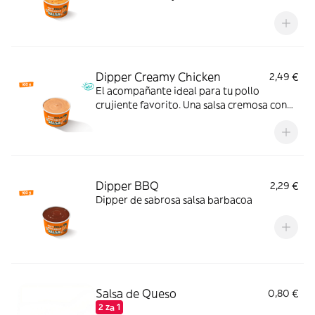
Dipper Creamy Chicken
2,49 €
El acompañante ideal para tu pollo
crujiente favorito. Una salsa cremosa con
ajo, pimienta y un ligero toque ácido que le
da un extra de sabor a cada bocado.
Pruébala y verás.
Dipper BBQ
2,29 €
Dipper de sabrosa salsa barbacoa
Salsa de Queso
0,80 €
2 za 1