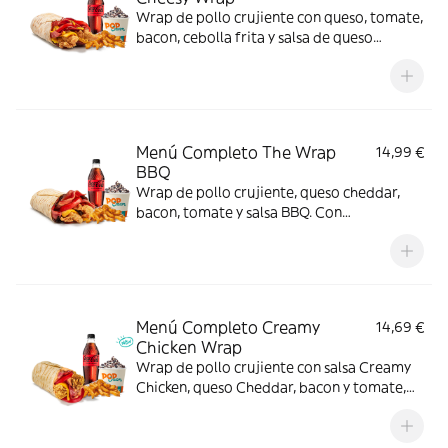
Wrap de pollo crujiente con queso, tomate,
bacon, cebolla frita y salsa de queso
cheddar. Con complemento y bebida y
helado.
Menú Completo The Wrap
14,99 €
BBQ
Wrap de pollo crujiente, queso cheddar,
bacon, tomate y salsa BBQ. Con
complemento y bebida y helado
Menú Completo Creamy
14,69 €
Chicken Wrap
Wrap de pollo crujiente con salsa Creamy
Chicken, queso Cheddar, bacon y tomate,
acompañado de complemento, bebida y
helado. Sabor completo de principio a fin.