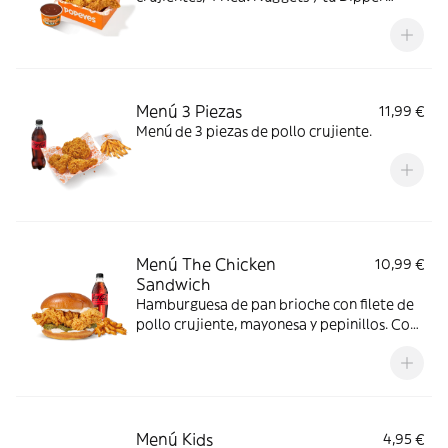
favorito, con complemento y bebida. Todo
en una sola Box para que no tengas que
elegir.
Menú 3 Piezas
11,99 €
Menú de 3 piezas de pollo crujiente.
Menú The Chicken
10,99 €
Sandwich
Hamburguesa de pan brioche con filete de
pollo crujiente, mayonesa y pepinillos. Con
complemento y bebida.
Menú Kids
4,95 €