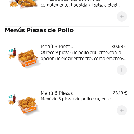
complemento, 1 bebida y 1 salsa a elegir,
más helado. Crujientes y jugosas; perfecto
para un final dulce.
Menús Piezas de Pollo
Menú 9 Piezas
30,69 €
Ofrece 9 piezas de pollo crujiente, con la
opción de elegir entre tres complementos
(patatas o aros de cebolla) y tres bebidas.
Menú 6 Piezas
23,19 €
Menú de 6 piezas de pollo crujiente.