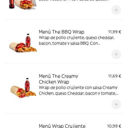
cheddar. Con complemento y bebida.
Menú The BBQ Wrap
11,99 €
Wrap de pollo crujiente, queso cheddar,
bacon, tomate y salsa BBQ. Con
complemento y bebida.
Menú The Creamy
11,69 €
Chicken Wrap
Wrap de pollo crujiente con salsa Creamy
Chicken, queso Cheddar, bacon y tomate,
acompañado de complemento y bebida.
Sabor completo de principio a fin.
Menú Wrap Crujiente
10,99 €