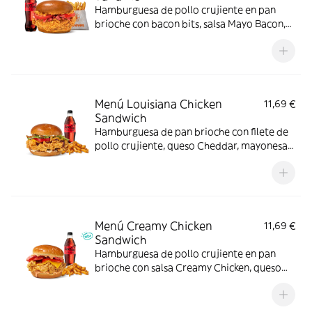
Hamburguesa de pollo crujiente en pan
brioche con bacon bits, salsa Mayo Bacon,
cebolla frita y tomate. Hecha con cariño
para los amantes del bacon.
Menú Louisiana Chicken
11,69 €
Sandwich
Hamburguesa de pan brioche con filete de
pollo crujiente, queso Cheddar, mayonesa,
cebolla frita, salsa BBQ, lechuga y tomate.
Con complemento y bebida.
Menú Creamy Chicken
11,69 €
Sandwich
Hamburguesa de pollo crujiente en pan
brioche con salsa Creamy Chicken, queso
Cheddar, bacon y tomate, acompañada de
complemento y bebida. El menú que
siempre apetece.