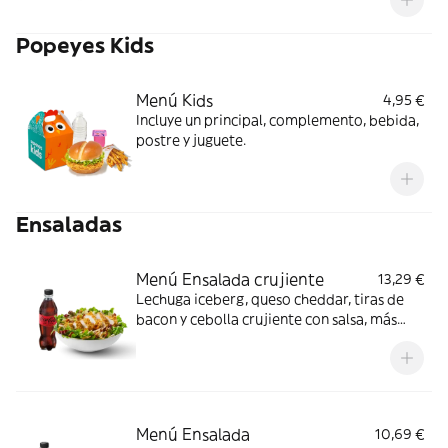
complemento y bebida.
Popeyes Kids
Menú Kids
4,95 €
Incluye un principal, complemento, bebida,
postre y juguete.
Ensaladas
Menú Ensalada crujiente
13,29 €
Lechuga iceberg, queso cheddar, tiras de
bacon y cebolla crujiente con salsa, más
filete de pollo crujiente. Fresca, crujiente y
cremosa; ideal cuando te apetece algo más
ligero con crunch.
Menú Ensalada
10,69 €