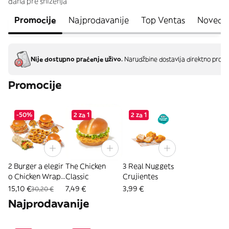
dana pre sniženja
Promocije
Najprodavanije
Top Ventas
Noveda
Nije dostupno praćenje uživo.
Narudžbine dostavlja direktno proda
Promocije
-50%
2 za 1
2 za 1
2 Burger a elegir
The Chicken
3 Real Nuggets
o Chicken Wrap
Classic
Crujientes
+ 2 Patatas + 10
15,10 €
7,49 €
3,99 €
30,20 €
Aros
Najprodavanije