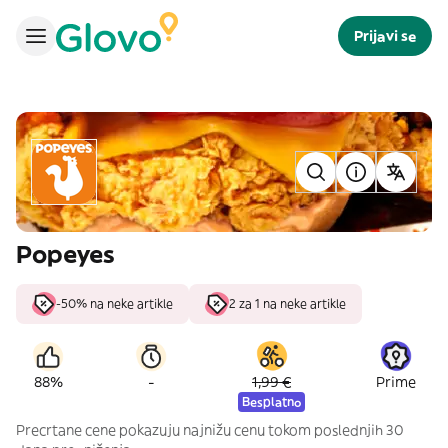
Prijavi se
Popeyes
-50% na neke artikle
2 za 1 na neke artikle
-
88%
1,99 €
Prime
Besplatno
Precrtane cene pokazuju najnižu cenu tokom poslednjih 30