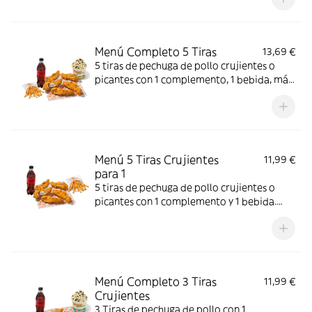
Menú Completo 5 Tiras
13,69 €
5 tiras de pechuga de pollo crujientes o
picantes con 1 complemento, 1 bebida, más
helado. Mucho crunch y centro jugoso; ideal
para un capricho completo.
Menú 5 Tiras Crujientes
11,99 €
para 1
5 tiras de pechuga de pollo crujientes o
picantes con 1 complemento y 1 bebida.
Crujiente por fuera y jugoso por dentro;
perfecto para una comida individual.
Menú Completo 3 Tiras
11,99 €
Crujientes
3 Tiras de pechuga de pollo con 1