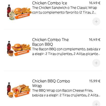
Chicken Combo Ice
16,49 €
The Chicken Sandwich o The Classic Wrap
con tu complemento favorito (2 Tiras, 2
Alitas picantes o 3 Real Nuggets), Patatas
cajún, bebida y Pop Cream de Oreo o Kit
Kat. El combo creado para los indecisos
profesionales.
Chicken Combo The
16,49 €
Bacon BBQ
The Bacon BBQ con complemento, bebida y
a elegir: 2 Tiras crujientes, 2 Alitas picantes
o 3 Real Nuggets.
Chicken BBQ Combo
15,99 €
Wrap
The BBQ Wrap con Bacon Cheese Fries,
bebida y a elegir: 2 Tiras crujientes, 2 Alitas
picantes, 2 Alitas picantes crujientes o 3
Real Nuggets.