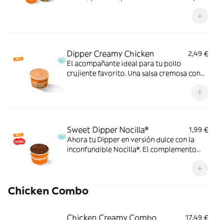
momento.
Dipper Creamy Chicken
2,49 €
El acompañante ideal para tu pollo
crujiente favorito. Una salsa cremosa con
ajo, pimienta y un ligero toque ácido que le
da un extra de sabor a cada bocado.
Pruébala y verás.
Sweet Dipper Nocilla®
1,99 €
Ahora tu Dipper en versión dulce con la
inconfundible Nocilla®. El complemento
perfecto para disfrutar con tus postres
favoritos.
Chicken Combo
Chicken Creamy Combo
17,49 €