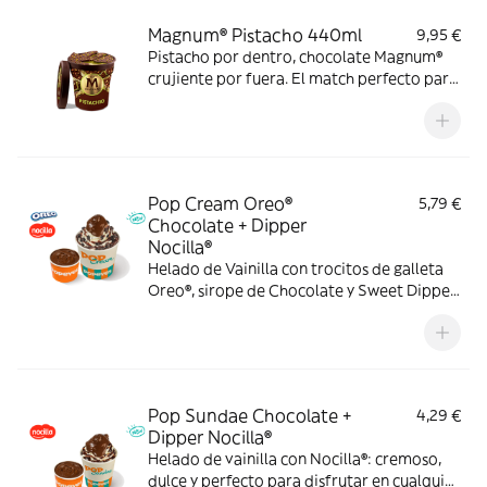
Magnum® Pistacho 440ml
9,95 €
Pistacho por dentro, chocolate Magnum®
crujiente por fuera. El match perfecto para
los amantes del pistacho. Solo a domicilio.
Pop Cream Oreo®
5,79 €
Chocolate + Dipper
Nocilla®
Helado de Vainilla con trocitos de galleta
Oreo®, sirope de Chocolate y Sweet Dipper
de Nocilla® para llevar cada cucharada al
siguiente nivel.
Pop Sundae Chocolate +
4,29 €
Dipper Nocilla®
Helado de vainilla con Nocilla®: cremoso,
dulce y perfecto para disfrutar en cualquier