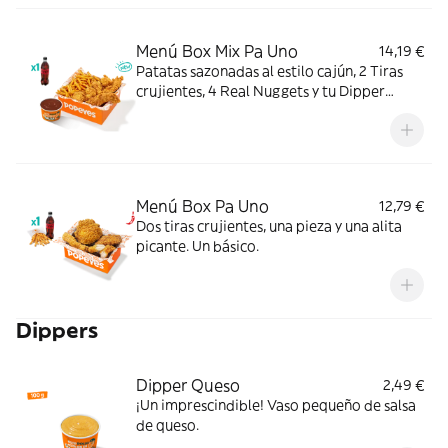
Menú Box Mix Pa Uno
14,19 €
Patatas sazonadas al estilo cajún, 2 Tiras
crujientes, 4 Real Nuggets y tu Dipper
favorito, con complemento y bebida. Todo
en una sola Box para que no tengas que
elegir.
Menú Box Pa Uno
12,79 €
Dos tiras crujientes, una pieza y una alita
picante. Un básico.
Dippers
Dipper Queso
2,49 €
¡Un imprescindible! Vaso pequeño de salsa
de queso.