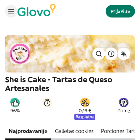
Prijavi se
She is Cake - Tartas de Queso
Artesanales
-
96%
0,19 €
Prime
Besplatno
Najprodavanije
Galletas cookies
Porciones Tarta