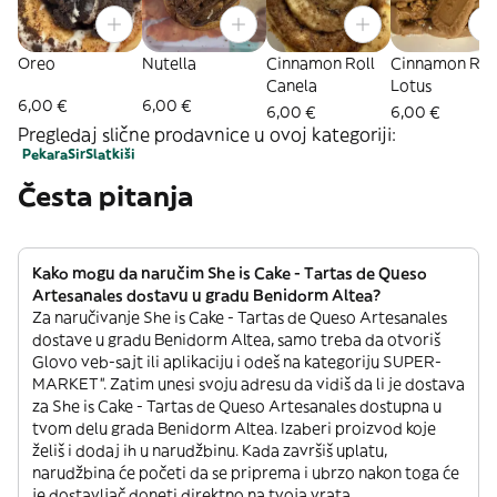
Oreo
Nutella
Cinnamon Roll
Cinnamon Rol
Canela
Lotus
6,00 €
6,00 €
6,00 €
6,00 €
Pregledaj slične prodavnice u ovoj kategoriji:
Pekara
Sir
Slatkiši
Česta pitanja
Kako mogu da naručim She is Cake - Tartas de Queso
Artesanales dostavu u gradu Benidorm Altea?
Za naručivanje She is Cake - Tartas de Queso Artesanales
dostave u gradu Benidorm Altea, samo treba da otvoriš
Glovo veb-sajt ili aplikaciju i odeš na kategoriju SUPER-
MARKET”. Zatim unesi svoju adresu da vidiš da li je dostava
za She is Cake - Tartas de Queso Artesanales dostupna u
tvom delu grada Benidorm Altea. Izaberi proizvod koje
želiš i dodaj ih u narudžbinu. Kada završiš uplatu,
narudžbina će početi da se priprema i ubrzo nakon toga će
je dostavljač doneti direktno na tvoja vrata.