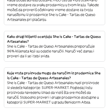
Kada dodaš adresu dostave, moći ćeš da vidiš očekivano
vreme dostave za svaku prodavnicu u tvom kraju. Takođe
možeš da proveriš očekivano vreme dostave za tvoju
narudžbinu iz prodavnice She is Cake - Tartas de Queso
Artesanales pri plaćanju.
Kako drugi klijenti ocenjuju She is Cake - Tartas de Queso
Artesanales?
She is Cake - Tartas de Queso Artesanales preporučuje
96% klijenata koji su odatle naručili. Naruči već danas i
proveri da li se i tebi sviđa.
Koje vrste proizvoda mogu da naručim iz prodavnice She
is Cake - Tartas de Queso Artesanales?
She is Cake - Tartas de Queso Artesanales nudi proizvode
iz sledeće kategorije: SUPER-MARKET. Pogledaj listu
proizvoda navedenu iznad da vidiš šta sve možeš da
naručiš. Slobodno proveri i druge prodavnice dostupne u
kategoriji SUPER-MARKET u gradu Benidorm Altea.