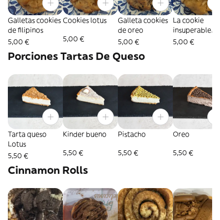
Galletas cookies
Cookies lotus
Galleta cookies
La cookie
de filipinos
de oreo
insuperable
5,00 €
kinder bueno
5,00 €
5,00 €
5,00 €
Porciones Tartas De Queso
Tarta queso
Kinder bueno
Pistacho
Oreo
Lotus
5,50 €
5,50 €
5,50 €
5,50 €
Cinnamon Rolls