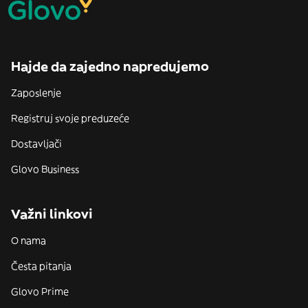
Hajde da zajedno napredujemo
Zaposlenje
Registruj svoje preduzeće
Dostavljači
Glovo Business
Važni linkovi
O nama
Česta pitanja
Glovo Prime