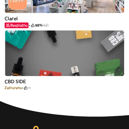
Clarel
Besplatno
88%
(43)
CBD SIDE
Zatvoreno
--