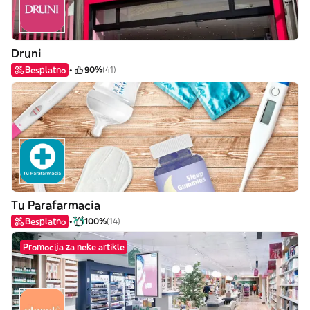
Druni
Besplatno
90%
(41)
Tu Parafarmacia
Besplatno
100%
(14)
Promocija za neke artikle