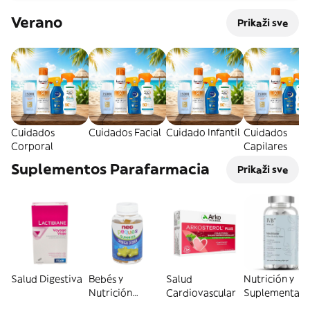
Verano
Prikaži sve
Cuidados
Cuidados Facial
Cuidado Infantil
Cuidados
Corporal
Capilares
Suplementos Parafarmacia
Prikaži sve
Salud Digestiva
Bebés y
Salud
Nutrición y
Nutrición
Cardiovascular
Suplementaci
Infantil
General