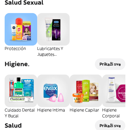
Salud Sexual
Protección
Lubricantes Y
Juguetes
Sexuales
Higiene.
Prikaži sve
Cuidado Dental
Higiene Intima
Higiene Capilar
Higiene
Y Bucal
Corporal
Salud
Prikaži sve