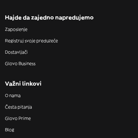
Hajde da zajedno napredujemo
Zaposlenje
Registruj svoje preduzeće
Dostavljači
Glovo Business
Važni linkovi
O nama
Česta pitanja
Glovo Prime
Blog