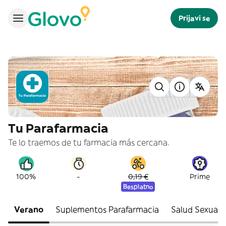
Prijavi se
Tu Parafarmacia
Te lo traemos de tu farmacia más cercana.
-
100%
0,19 €
Prime
Besplatno
Verano
Suplementos Parafarmacia
Salud Sexual