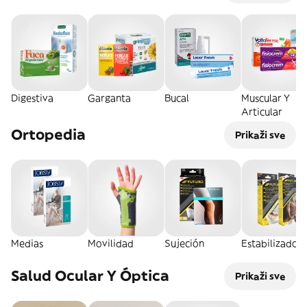
Digestiva
Garganta
Bucal
Muscular Y
Articular
Ortopedia
Prikaži sve
Medias
Movilidad
Sujeción
Estabilizador
Salud Ocular Y Óptica
Prikaži sve