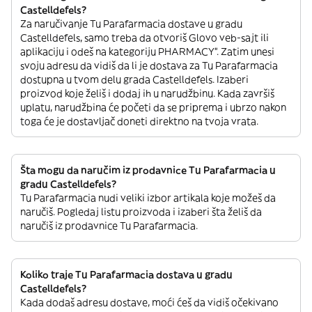
Castelldefels?
Za naručivanje Tu Parafarmacia dostave u gradu
Castelldefels, samo treba da otvoriš Glovo veb-sajt ili
aplikaciju i odeš na kategoriju PHARMACY”. Zatim unesi
svoju adresu da vidiš da li je dostava za Tu Parafarmacia
dostupna u tvom delu grada Castelldefels. Izaberi
proizvod koje želiš i dodaj ih u narudžbinu. Kada završiš
uplatu, narudžbina će početi da se priprema i ubrzo nakon
toga će je dostavljač doneti direktno na tvoja vrata.
Šta mogu da naručim iz prodavnice Tu Parafarmacia u
gradu Castelldefels?
Tu Parafarmacia nudi veliki izbor artikala koje možeš da
naručiš. Pogledaj listu proizvoda i izaberi šta želiš da
naručiš iz prodavnice Tu Parafarmacia.
Koliko traje Tu Parafarmacia dostava u gradu
Castelldefels?
Kada dodaš adresu dostave, moći ćeš da vidiš očekivano