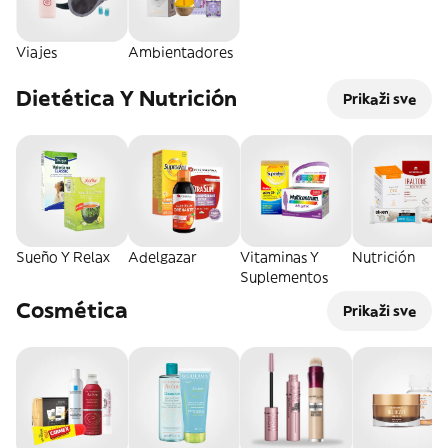
Viajes
Ambientadores
Dietética Y Nutrición
Prikaži sve
Sueño Y Relax
Adelgazar
Vitaminas Y
Nutrición
Suplementos
Cosmética
Prikaži sve