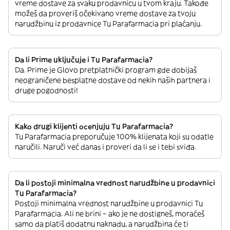
vreme dostave za svaku prodavnicu u tvom kraju. Takođe
možeš da proveriš očekivano vreme dostave za tvoju
narudžbinu iz prodavnice Tu Parafarmacia pri plaćanju.
Da li Prime uključuje i Tu Parafarmacia?
Da. Prime je Glovo pretplatnički program gde dobijaš
neograničene besplatne dostave od nekih naših partnera i
druge pogodnosti!
Kako drugi klijenti ocenjuju Tu Parafarmacia?
Tu Parafarmacia preporučuje 100% klijenata koji su odatle
naručili. Naruči već danas i proveri da li se i tebi sviđa.
Da li postoji minimalna vrednost narudžbine u prodavnici
Tu Parafarmacia?
Postoji minimalna vrednost narudžbine u prodavnici Tu
Parafarmacia. Ali ne brini – ako je ne dostigneš, moraćeš
samo da platiš dodatnu naknadu, a narudžbina će ti