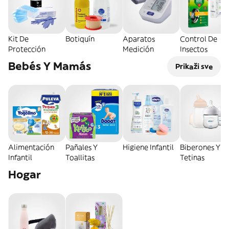
Kit De
Botiquín
Aparatos
Control De
Protección
Medición
Insectos
Bebés Y Mamás
Prikaži sve
Alimentación
Pañales Y
Higiene Infantil
Biberones Y
Infantil
Toallitas
Tetinas
Hogar