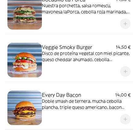
Nuestra porchetta, salsa romescu,
mayonesa laPorca, cebolla roja marinada,
miel especiada y rúcula fresca en pan de
coca crujiente.
Veggie Smoky Burger
14,50 €
Disco de proteína vegetal con miel picante,
queso cheddar ahumado, cebolla
marinada, rúcula, tomate y salsa ranch.
Every Day Bacon
14,00 €
Doble smash de ternera, mucha cebolla
plancha, triple queso americano, bacon
crujiente y salsa Pigmac.