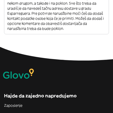
nekom drugom, a takođe i na poklon. Sve što treba da
uradiš je da navedeš tačnu adresu dostave u gradu
Esparreguera. Pre potvrde narudžbine moći ćeš da dodaš
kontakt podatke osobe koja će je primiti. Možeš da dodaš i
opcione komentare da obavestiš dostavljača da
narudžbina treba da bude poklon.
Hajde da zajedno napredujemo
Zaposlenje