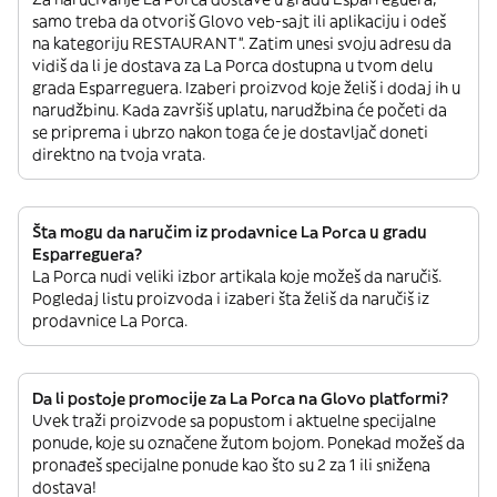
samo treba da otvoriš Glovo veb-sajt ili aplikaciju i odeš
na kategoriju RESTAURANT”. Zatim unesi svoju adresu da
vidiš da li je dostava za La Porca dostupna u tvom delu
grada Esparreguera. Izaberi proizvod koje želiš i dodaj ih u
narudžbinu. Kada završiš uplatu, narudžbina će početi da
se priprema i ubrzo nakon toga će je dostavljač doneti
direktno na tvoja vrata.
Šta mogu da naručim iz prodavnice La Porca u gradu
Esparreguera?
La Porca nudi veliki izbor artikala koje možeš da naručiš.
Pogledaj listu proizvoda i izaberi šta želiš da naručiš iz
prodavnice La Porca.
Da li postoje promocije za La Porca na Glovo platformi?
Uvek traži proizvode sa popustom i aktuelne specijalne
ponude, koje su označene žutom bojom. Ponekad možeš da
pronađeš specijalne ponude kao što su 2 za 1 ili snižena
dostava!