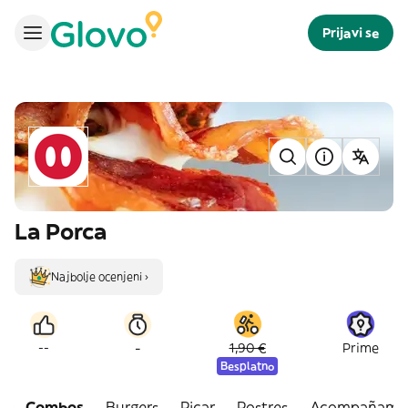
Prijavi se
La Porca
Najbolje ocenjeni ›
-
--
1,90 €
Prime
Besplatno
Combos
Burgers
Picar
Postres
Acompañamie