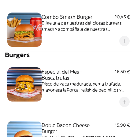
Combo Smash Burger
20,45 €
Elige una de nuestras deliciosas burgers
smash y acompáñala de nuestras
irresistibles patatas fritas y tu bebida
favorita.
Burgers
Especial del Mes -
16,50 €
Buscatrufas
Disco de vaca madurada, yema trufada,
mayonesa laPorca, relish de pepinillos y
bacon bites
Doble Bacon Cheese
15,90 €
Burger