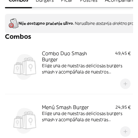
Nije dostupno praćenje uživo.
Narudžbine dostavlja direktno proda
Combos
Combo Duo Smash
49,45 €
Burger
Elige una de nuestras deliciosas burgers
smash y acompáñala de nuestros
irresistibles entrantes, 1 postre y tu bebida
favorita.
Menú Smash Burger
24,95 €
Elige una de nuestras deliciosas burgers
smash y acompáñala de nuestras
irresistibles patatas fritas, 1 postre casero y
tu bebida favorita.