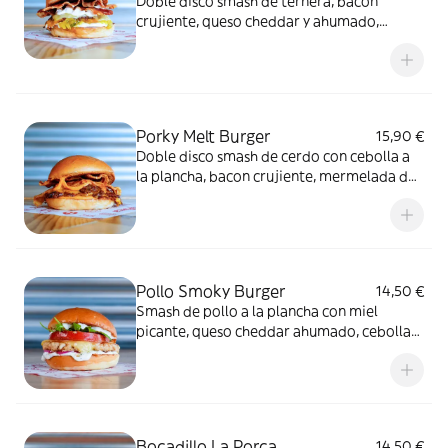
Doble disco smash de ternera, bacon
crujiente, queso cheddar y ahumado,
mayonesa laPorca y relish de pepinillos y
cebolla.
Porky Melt Burger
15,90 €
Doble disco smash de cerdo con cebolla a
la plancha, bacon crujiente, mermelada de
bacon, salsa Gochujang y queso cheddar.
Pollo Smoky Burger
14,50 €
Smash de pollo a la plancha con miel
picante, queso cheddar ahumado, cebolla
marinada, rúcula, tomate y salsa ranch.
Bocadillo La Porca
14,50 €