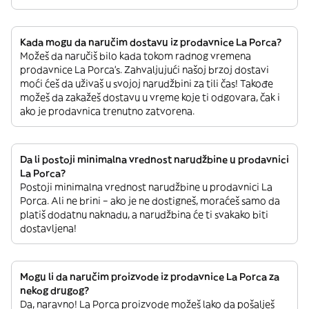
Kada mogu da naručim dostavu iz prodavnice La Porca?
Možeš da naručiš bilo kada tokom radnog vremena
prodavnice La Porca’s. Zahvaljujući našoj brzoj dostavi
moći ćeš da uživaš u svojoj narudžbini za tili čas! Takođe
možeš da zakažeš dostavu u vreme koje ti odgovara, čak i
ako je prodavnica trenutno zatvorena.
Da li postoji minimalna vrednost narudžbine u prodavnici
La Porca?
Postoji minimalna vrednost narudžbine u prodavnici La
Porca. Ali ne brini – ako je ne dostigneš, moraćeš samo da
platiš dodatnu naknadu, a narudžbina će ti svakako biti
dostavljena!
Mogu li da naručim proizvode iz prodavnice La Porca za
nekog drugog?
Da, naravno! La Porca proizvode možeš lako da pošalješ