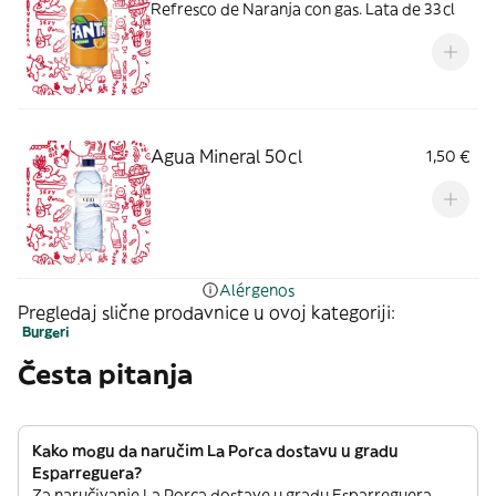
Refresco de Naranja con gas. Lata de 33cl
Agua Mineral 50cl
1,50 €
Alérgenos
Pregledaj slične prodavnice u ovoj kategoriji:
Burgeri
Česta pitanja
Kako mogu da naručim La Porca dostavu u gradu
Esparreguera?
Za naručivanje La Porca dostave u gradu Esparreguera,