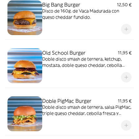
Big Bang Burger
12,50 €
Disco de 160g. de Vaca Madurada con
queso cheddar fundido.
Old School Burger
11,95 €
Doble disco smash de ternera, ketchup,
mostaza, doble queso cheddar, cebolla
fresca y relish de pepinillos.
Doble PigMac Burger
11,95 €
Doble disco smash de ternera, salsa PigMac,
triple queso cheddar, cebolla fresca y
lechuga picada