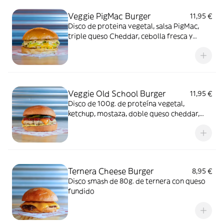
Veggie PigMac Burger
11,95 €
Disco de proteina vegetal, salsa PigMac,
triple queso Cheddar, cebolla fresca y
lechuga picada
Veggie Old School Burger
11,95 €
Disco de 100g. de proteína vegetal,
ketchup, mostaza, doble queso cheddar,
cebolla fresca y relish de pepinillos.
Ternera Cheese Burger
8,95 €
Disco smash de 80g. de ternera con queso
fundido