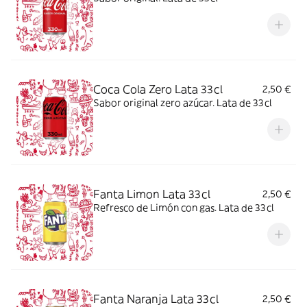
Coca Cola Zero Lata 33cl
2,50 €
Sabor original zero azúcar. Lata de 33cl
Fanta Limon Lata 33cl
2,50 €
Refresco de Limón con gas. Lata de 33cl
Fanta Naranja Lata 33cl
2,50 €