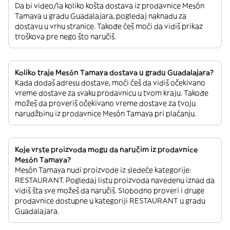
Da bi video/la koliko košta dostava iz prodavnice Mesón
Tamaya u gradu Guadalajara, pogledaj naknadu za
dostavu u vrhu stranice. Takođe ćeš moći da vidiš prikaz
troškova pre nego što naručiš.
Koliko traje Mesón Tamaya dostava u gradu Guadalajara?
Kada dodaš adresu dostave, moći ćeš da vidiš očekivano
vreme dostave za svaku prodavnicu u tvom kraju. Takođe
možeš da proveriš očekivano vreme dostave za tvoju
narudžbinu iz prodavnice Mesón Tamaya pri plaćanju.
Koje vrste proizvoda mogu da naručim iz prodavnice
Mesón Tamaya?
Mesón Tamaya nudi proizvode iz sledeće kategorije:
RESTAURANT. Pogledaj listu proizvoda navedenu iznad da
vidiš šta sve možeš da naručiš. Slobodno proveri i druge
prodavnice dostupne u kategoriji RESTAURANT u gradu
Guadalajara.