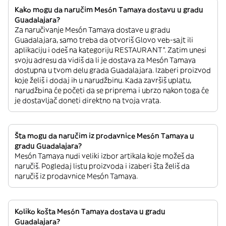
Kako mogu da naručim Mesón Tamaya dostavu u gradu
Guadalajara?
Za naručivanje Mesón Tamaya dostave u gradu
Guadalajara, samo treba da otvoriš Glovo veb-sajt ili
aplikaciju i odeš na kategoriju RESTAURANT”. Zatim unesi
svoju adresu da vidiš da li je dostava za Mesón Tamaya
dostupna u tvom delu grada Guadalajara. Izaberi proizvod
koje želiš i dodaj ih u narudžbinu. Kada završiš uplatu,
narudžbina će početi da se priprema i ubrzo nakon toga će
je dostavljač doneti direktno na tvoja vrata.
Šta mogu da naručim iz prodavnice Mesón Tamaya u
gradu Guadalajara?
Mesón Tamaya nudi veliki izbor artikala koje možeš da
naručiš. Pogledaj listu proizvoda i izaberi šta želiš da
naručiš iz prodavnice Mesón Tamaya.
Koliko košta Mesón Tamaya dostava u gradu
Guadalajara?