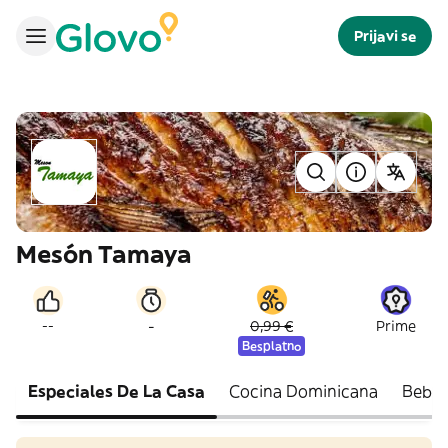
Prijavi se
Mesón Tamaya
-
--
0,99 €
Prime
Besplatno
Especiales De La Casa
Cocina Dominicana
Bebid