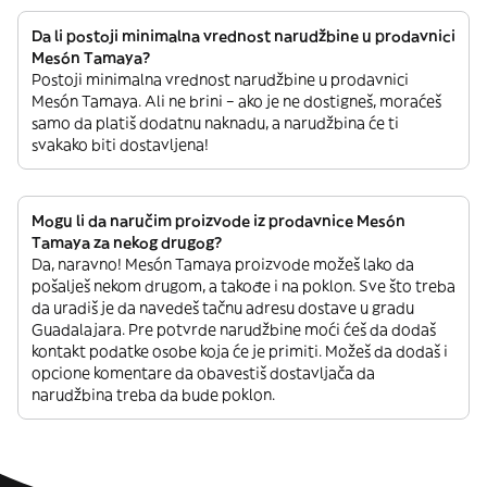
Da li postoji minimalna vrednost narudžbine u prodavnici
Mesón Tamaya?
Postoji minimalna vrednost narudžbine u prodavnici
Mesón Tamaya. Ali ne brini – ako je ne dostigneš, moraćeš
samo da platiš dodatnu naknadu, a narudžbina će ti
svakako biti dostavljena!
Mogu li da naručim proizvode iz prodavnice Mesón
Tamaya za nekog drugog?
Da, naravno! Mesón Tamaya proizvode možeš lako da
pošalješ nekom drugom, a takođe i na poklon. Sve što treba
da uradiš je da navedeš tačnu adresu dostave u gradu
Guadalajara. Pre potvrde narudžbine moći ćeš da dodaš
kontakt podatke osobe koja će je primiti. Možeš da dodaš i
opcione komentare da obavestiš dostavljača da
narudžbina treba da bude poklon.