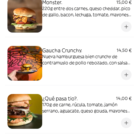
Monster.
15,00 €
220g entre dos carnes, queso cheddar, pico
de gallo, bacon, lechuga, tomate, mayonesa
de pepinillo.
Gaucha Crunchy.
14,50 €
Nueva hamburguesa bien crunchy de
contramuslo de pollo rebozado, con salsa
gaucha y ensalada de dos coles. Una
maravilla hecha para los amantes de las
hamburguesas de pollo crujiente.
¿Qué pasa tio?.
14,00 €
170g de carne, rúcula, tomate, jamón
serrano, aguacate, queso gouda, mayonesa
de chipotle.