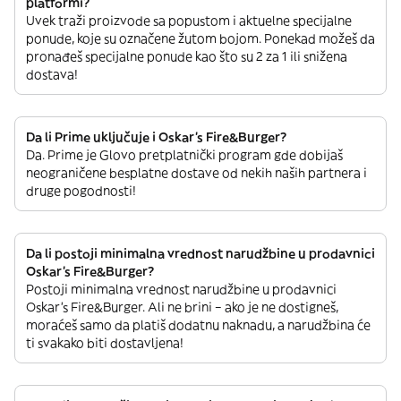
platformi?
Uvek traži proizvode sa popustom i aktuelne specijalne
ponude, koje su označene žutom bojom. Ponekad možeš da
pronađeš specijalne ponude kao što su 2 za 1 ili snižena
dostava!
Da li Prime uključuje i Oskar's Fire&Burger?
Da. Prime je Glovo pretplatnički program gde dobijaš
neograničene besplatne dostave od nekih naših partnera i
druge pogodnosti!
Da li postoji minimalna vrednost narudžbine u prodavnici
Oskar's Fire&Burger?
Postoji minimalna vrednost narudžbine u prodavnici
Oskar's Fire&Burger. Ali ne brini – ako je ne dostigneš,
moraćeš samo da platiš dodatnu naknadu, a narudžbina će
ti svakako biti dostavljena!