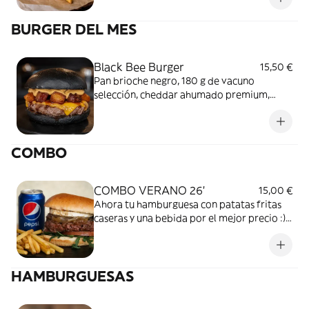
BURGER DEL MES
Black Bee Burger
15,50 €
Pan brioche negro, 180 g de vacuno
selección, cheddar ahumado premium,
mayonesa de bacon y nuestros torreznos
glaseados con BBQ y miel. Una burger
intensa, salvaje y hecha para los que no
COMBO
levantan el pie del acelerador.
COMBO VERANO 26'
15,00 €
Ahora tu hamburguesa con patatas fritas
caseras y una bebida por el mejor precio :)
no te lo pierdas
HAMBURGUESAS