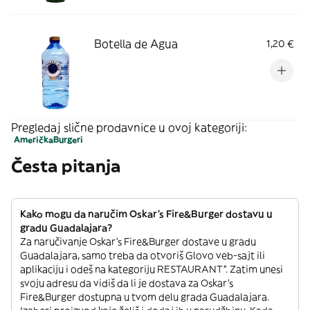
Botella de Agua
1,20 €
Pregledaj slične prodavnice u ovoj kategoriji:
Američka
Burgeri
Česta pitanja
Kako mogu da naručim Oskar's Fire&Burger dostavu u
gradu Guadalajara?
Za naručivanje Oskar's Fire&Burger dostave u gradu
Guadalajara, samo treba da otvoriš Glovo veb-sajt ili
aplikaciju i odeš na kategoriju RESTAURANT”. Zatim unesi
svoju adresu da vidiš da li je dostava za Oskar's
Fire&Burger dostupna u tvom delu grada Guadalajara.