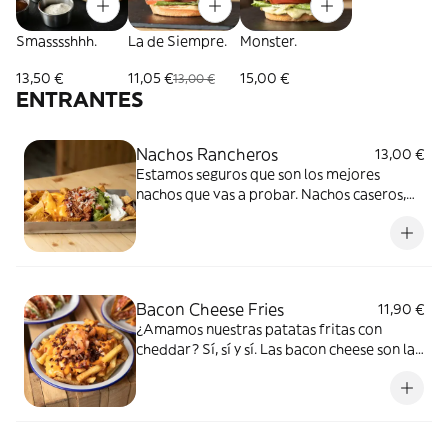
Smasssshhh.
La de Siempre.
Monster.
13,50 €
11,05 €
15,00 €
13,00 €
ENTRANTES
Nachos Rancheros
13,00 €
Estamos seguros que son los mejores
nachos que vas a probar. Nachos caseros,
chili de carne con alubias rojas, salsa agria,
queso cheddar fundido, guacamole y
nuestro famoso pico de gallo.
Bacon Cheese Fries
11,90 €
¿Amamos nuestras patatas fritas con
cheddar? Sí, sí y sí. Las bacon cheese son las
famosas patatas fritas con cheddar
derretido, bacon crujiente y un poco de
pico de gallo por encima.