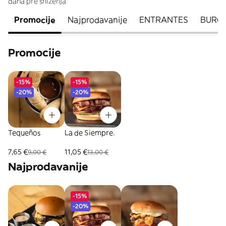
dana pre sniženja
Promocije
Najprodavanije
ENTRANTES
BURGE
Promocije
-15%
-15%
-20%
-20%
Tequeños
La de Siempre.
7,65 €
11,05 €
9,00 €
13,00 €
Najprodavanije
-15%
-20%