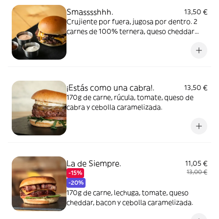
Smasssshhh.
13,50 €
Crujiente por fuera, jugosa por dentro. 2
carnes de 100% ternera, queso cheddar
fundido, cebolla morada, pepinillo y mucho
bacon en loncha crujiente. Elige tu salsa:
BBQ Chipotle, Mayonesa Chipotle o
Mayonesa de Trufa
¡Estás como una cabra!.
13,50 €
170g de carne, rúcula, tomate, queso de
cabra y cebolla caramelizada.
La de Siempre.
11,05 €
13,00 €
-15%
-20%
170g de carne, lechuga, tomate, queso
cheddar, bacon y cebolla caramelizada.