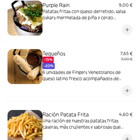
Purple Rain
9,00 €
Patatas fritas con queso derretido, salsa
oskars mermelada de piña y cerdo
desmechado
Tequeños
7,65 €
9,00 €
-15%
-20%
6 unidades de Fingers Venezolanos de
queso latino fresco acompañados de
mermelada de tomate casera.
Ración Patata Frita
4,60 €
Una ración de nuestras patatas fritas
caseras, más crujientes y sabrosas que
nunca.