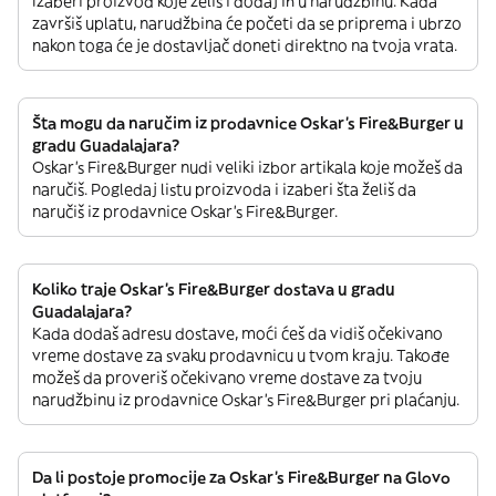
Izaberi proizvod koje želiš i dodaj ih u narudžbinu. Kada
završiš uplatu, narudžbina će početi da se priprema i ubrzo
nakon toga će je dostavljač doneti direktno na tvoja vrata.
Šta mogu da naručim iz prodavnice Oskar's Fire&Burger u
gradu Guadalajara?
Oskar's Fire&Burger nudi veliki izbor artikala koje možeš da
naručiš. Pogledaj listu proizvoda i izaberi šta želiš da
naručiš iz prodavnice Oskar's Fire&Burger.
Koliko traje Oskar's Fire&Burger dostava u gradu
Guadalajara?
Kada dodaš adresu dostave, moći ćeš da vidiš očekivano
vreme dostave za svaku prodavnicu u tvom kraju. Takođe
možeš da proveriš očekivano vreme dostave za tvoju
narudžbinu iz prodavnice Oskar's Fire&Burger pri plaćanju.
Da li postoje promocije za Oskar's Fire&Burger na Glovo