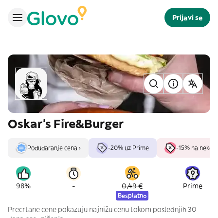
Prijavi se
Oskar's Fire&Burger
Podudaranje cena ›
-20% uz Prime
-15% na neke ar
-
98%
0,49 €
Prime
Besplatno
Precrtane cene pokazuju najnižu cenu tokom poslednjih 30