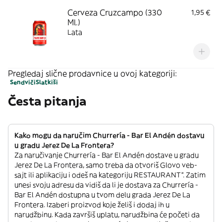
Cerveza Cruzcampo (330
1,95 €
Ml.)
Lata
Pregledaj slične prodavnice u ovoj kategoriji:
Sendviči
Slatkiši
Česta pitanja
Kako mogu da naručim Churrería - Bar El Andén dostavu
u gradu Jerez De La Frontera?
Za naručivanje Churrería - Bar El Andén dostave u gradu
Jerez De La Frontera, samo treba da otvoriš Glovo veb-
sajt ili aplikaciju i odeš na kategoriju RESTAURANT”. Zatim
unesi svoju adresu da vidiš da li je dostava za Churrería -
Bar El Andén dostupna u tvom delu grada Jerez De La
Frontera. Izaberi proizvod koje želiš i dodaj ih u
narudžbinu. Kada završiš uplatu, narudžbina će početi da