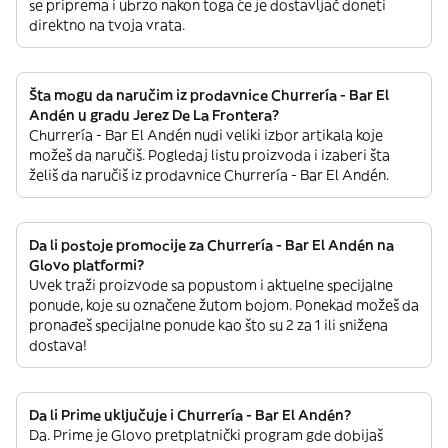
se priprema i ubrzo nakon toga će je dostavljač doneti
direktno na tvoja vrata.
Šta mogu da naručim iz prodavnice Churrería - Bar El
Andén u gradu Jerez De La Frontera?
Churrería - Bar El Andén nudi veliki izbor artikala koje
možeš da naručiš. Pogledaj listu proizvoda i izaberi šta
želiš da naručiš iz prodavnice Churrería - Bar El Andén.
Da li postoje promocije za Churrería - Bar El Andén na
Glovo platformi?
Uvek traži proizvode sa popustom i aktuelne specijalne
ponude, koje su označene žutom bojom. Ponekad možeš da
pronađeš specijalne ponude kao što su 2 za 1 ili snižena
dostava!
Da li Prime uključuje i Churrería - Bar El Andén?
Da. Prime je Glovo pretplatnički program gde dobijaš