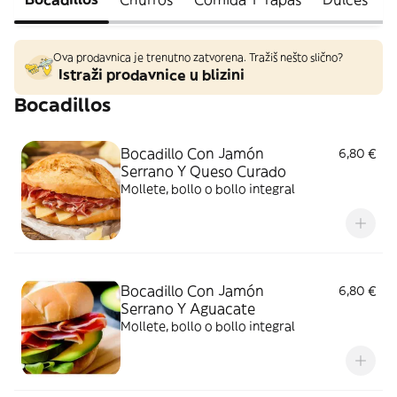
Ova prodavnica je trenutno zatvorena. Tražiš nešto slično?
Istraži prodavnice u blizini
Bocadillos
Bocadillo Con Jamón
6,80 €
Serrano Y Queso Curado
Mollete, bollo o bollo integral
Bocadillo Con Jamón
6,80 €
Serrano Y Aguacate
Mollete, bollo o bollo integral