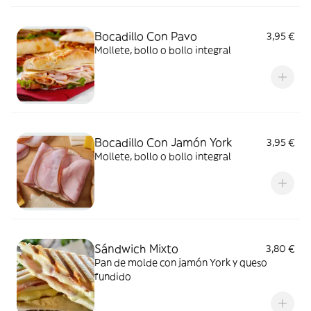
Bocadillo Con Pavo
3,95 €
Mollete, bollo o bollo integral
Bocadillo Con Jamón York
3,95 €
Mollete, bollo o bollo integral
Sándwich Mixto
3,80 €
Pan de molde con jamón York y queso
fundido