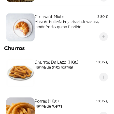
Croissant Mixto
3,80 €
Masa de bollería hojaldrada, levadura,
jamón York y queso fundido
Churros
Churros De Lazo (1 Kg.)
18,95 €
Harina de trigo normal
Porras (1 Kg.)
18,95 €
Harina de fuerza