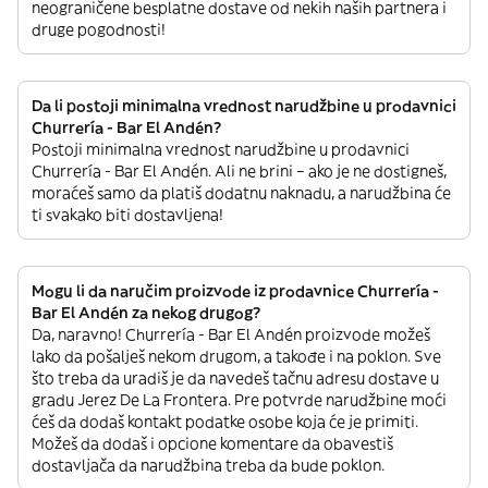
neograničene besplatne dostave od nekih naših partnera i
druge pogodnosti!
Da li postoji minimalna vrednost narudžbine u prodavnici
Churrería - Bar El Andén?
Postoji minimalna vrednost narudžbine u prodavnici
Churrería - Bar El Andén. Ali ne brini – ako je ne dostigneš,
moraćeš samo da platiš dodatnu naknadu, a narudžbina će
ti svakako biti dostavljena!
Mogu li da naručim proizvode iz prodavnice Churrería -
Bar El Andén za nekog drugog?
Da, naravno! Churrería - Bar El Andén proizvode možeš
lako da pošalješ nekom drugom, a takođe i na poklon. Sve
što treba da uradiš je da navedeš tačnu adresu dostave u
gradu Jerez De La Frontera. Pre potvrde narudžbine moći
ćeš da dodaš kontakt podatke osobe koja će je primiti.
Možeš da dodaš i opcione komentare da obavestiš
dostavljača da narudžbina treba da bude poklon.