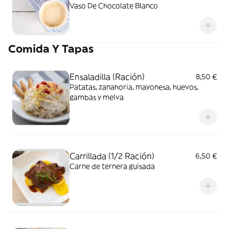
Vaso De Chocolate Blanco
Comida Y Tapas
Ensaladilla (Ración)
8,50 €
Patatas, zanahoria, mayonesa, huevos,
gambas y melva
Carrillada (1/2 Ración)
6,50 €
Carne de ternera guisada