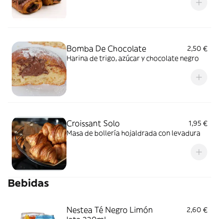
Bomba De Chocolate
2,50 €
Harina de trigo, azúcar y chocolate negro
Croissant Solo
1,95 €
Masa de bollería hojaldrada con levadura
Bebidas
Nestea Té Negro Limón
2,60 €