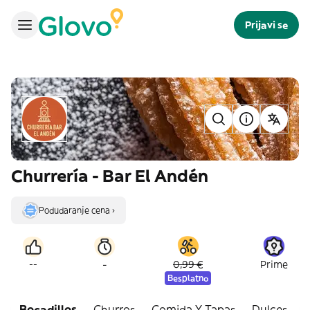
Prijavi se
Churrería - Bar El Andén
Podudaranje cena ›
-
--
0,99 €
Prime
Besplatno
Bocadillos
Churros
Comida Y Tapas
Dulces
B