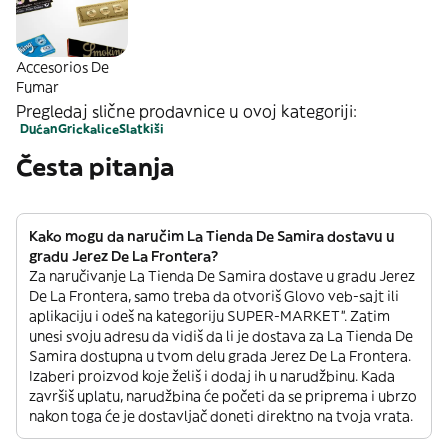
Accesorios De
Fumar
Pregledaj slične prodavnice u ovoj kategoriji:
Dućan
Grickalice
Slatkiši
Česta pitanja
Kako mogu da naručim La Tienda De Samira dostavu u
gradu Jerez De La Frontera?
Za naručivanje La Tienda De Samira dostave u gradu Jerez
De La Frontera, samo treba da otvoriš Glovo veb-sajt ili
aplikaciju i odeš na kategoriju SUPER-MARKET”. Zatim
unesi svoju adresu da vidiš da li je dostava za La Tienda De
Samira dostupna u tvom delu grada Jerez De La Frontera.
Izaberi proizvod koje želiš i dodaj ih u narudžbinu. Kada
završiš uplatu, narudžbina će početi da se priprema i ubrzo
nakon toga će je dostavljač doneti direktno na tvoja vrata.