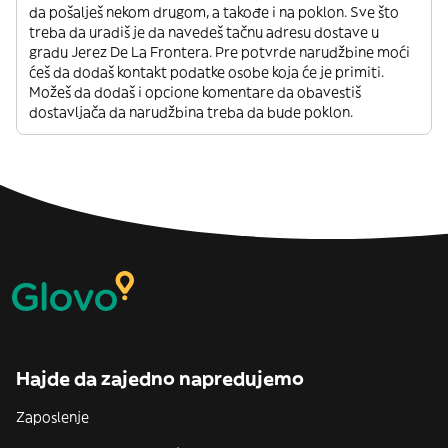
da pošalješ nekom drugom, a takođe i na poklon. Sve što
treba da uradiš je da navedeš tačnu adresu dostave u
gradu Jerez De La Frontera. Pre potvrde narudžbine moći
ćeš da dodaš kontakt podatke osobe koja će je primiti.
Možeš da dodaš i opcione komentare da obavestiš
dostavljača da narudžbina treba da bude poklon.
Hajde da zajedno napredujemo
Zaposlenje