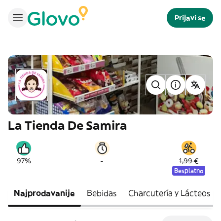
Prijavi se
La Tienda De Samira
-
97%
1,99 €
Besplatno
Najprodavanije
Bebidas
Charcutería y Lácteos