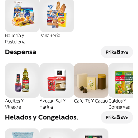
Bollería y
Panadería
Pastelería
Despensa
Prikaži sve
Aceites Y
Azucar, Sal Y
Café, Té Y Cacao
Caldos Y
Vinagre
Harina
Conservas
Helados y Congelados.
Prikaži sve