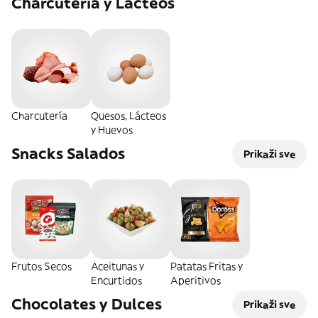
Charcutería y Lácteos
Charcutería
Quesos, Lácteos
y Huevos
Snacks Salados
Prikaži sve
Frutos Secos
Aceitunas y
Patatas Fritas y
Encurtidos
Aperitivos
Chocolates y Dulces
Prikaži sve