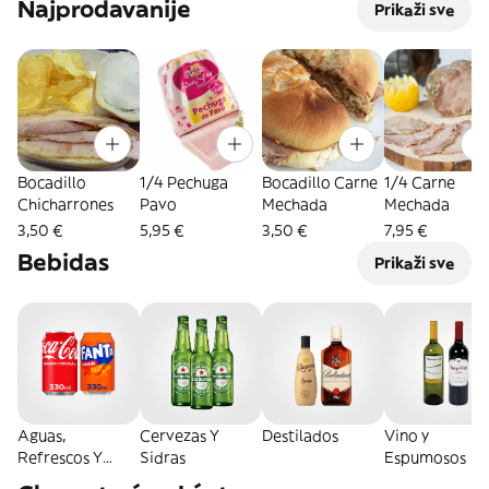
Najprodavanije
Prikaži sve
Bocadillo
1/4 Pechuga
Bocadillo Carne
1/4 Carne
Chicharrones
Pavo
Mechada
Mechada
3,50 €
5,95 €
3,50 €
7,95 €
Bebidas
Prikaži sve
Aguas,
Cervezas Y
Destilados
Vino y
Refrescos Y
Sidras
Espumosos
Energéticas