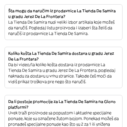
Šta mogu da naručim iz prodavnice La Tienda De Samira
u gradu Jerez De La Frontera?
La Tienda De Samira nudi veliki izbor artikala koje možeš
da naručiš. Pogledaj listu proizvoda i izaberi šta želiš da
naručiš iz prodavnice La Tienda De Samira.
Koliko košta La Tienda De Samira dostava u gradu Jerez
De La Frontera?
Da bi video/la koliko košta dostava iz prodavnice La
Tienda De Samira u gradu Jerez De La Frontera, pogledaj
naknadu za dostavu u vrhu stranice. Takođe ćeš moći da
vidiš prikaz troškova pre nego što naručiš.
Da li postoje promocije za La Tienda De Samira na Glovo
platformi?
Uvek traži proizvode sa popustom i aktuelne specijalne
ponude, koje su označene žutom bojom. Ponekad možeš da
pronađeš specijalne ponude kao što su 2 za 1 ili snižena