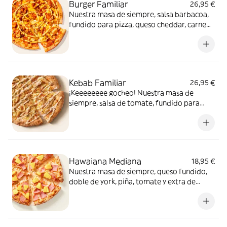
Burger Familiar
26,95 €
Nuestra masa de siempre, salsa barbacoa,
fundido para pizza, queso cheddar, carne
de vacuno, bacon, salsa para Burger Heinz.
Kebab Familiar
26,95 €
¡Keeeeeeee gocheo! Nuestra masa de
siempre, salsa de tomate, fundido para
pizza, pollo marinado, cebolla, especias
kebab, orégano y salsa kebab.
Hawaiana Mediana
18,95 €
Nuestra masa de siempre, queso fundido,
doble de york, piña, tomate y extra de
fundido para pizza. Dulce, salada… y
siempre deliciosa.