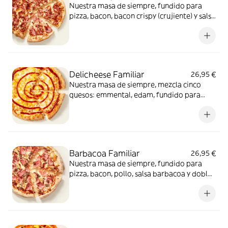
Nuestra masa de siempre, fundido para
pizza, bacon, bacon crispy (crujiente) y salsa
barbacoa para el toque perfecto. ¡Ñam!
Delicheese Familiar
26,95 €
Nuestra masa de siempre, mezcla cinco
quesos: emmental, edam, fundido para
pizza, provolone, cheddar, tomate
confitado y orégano. El festival de queso
que siempre soñaste.
Barbacoa Familiar
26,95 €
Nuestra masa de siempre, fundido para
pizza, bacon, pollo, salsa barbacoa y doble
de carne de vacuno. Clásica y legendaria.
Como solo Telepizza sabe hacerla.