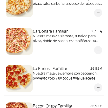
pizza, salsa carbonara, queso de rulo, queso
provolone y mezcla de 5 quesos gourmet:
cheddar, gouda, emmental , mozzarella y
havarty. Para quienes saben que nunca hay
demasiado queso.
Carbonara Familiar
26,95 €
Nuestra masa de siempre, fundido para
pizza, doble de bacon, champiñón, salsa
carbonara y extra de fundido para pizza.
¡Un clásico irresistible!
La Furiosa Familiar
26,95 €
Nuestra masa de siempre con pepperoni,
pimiento rojo y un toque final de aceite
picante. Solo para valientes.
Bacon Crispy Familiar
26,95 €