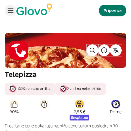
Prijavi se
Telepizza
-60% na neke artikle
2 za 1 na neke artikle
-
90%
2,95 €
Prime
Besplatno
Precrtane cene pokazuju najnižu cenu tokom poslednjih 30