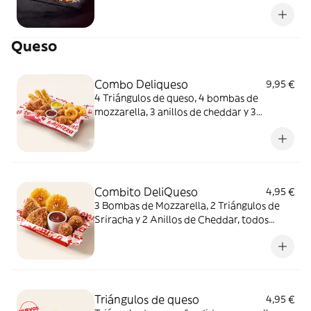
queso fundido en polvo.
Queso
Combo Deliqueso
9,95 €
4 Triángulos de queso, 4 bombas de
mozzarella, 3 anillos de cheddar y 3
crujientes de queso ¿Por qué probar solo
uno cuando puedes probarlos todos
juntos?
Combito DeliQueso
4,95 €
3 Bombas de Mozzarella, 2 Triángulos de
Sriracha y 2 Anillos de Cheddar, todos
juntos. ¿Por qué probar solo uno cuando
puedes probarlos todos?
Triángulos de queso
4,95 €