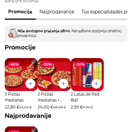
dana pre sniženja
Promocije
Najprodavanije
Tus especialidades po
Nije dostupno praćenje uživo.
Narudžbine dostavlja direktno
prodavnica.
Promocije
-60%
-50%
-50%
3 Pizzas
2 Pizzas
2 Latas de Red
medianas
medianas +
Bull
Combo Mix
22,80 €
24,00 €
2,95 €
57,00 €
48,00 €
5,90 €
Najprodavanije