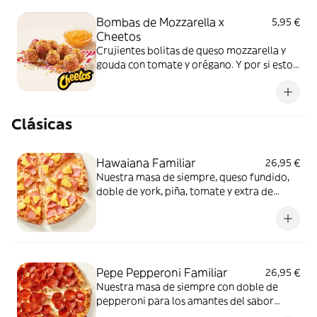
Bombas de Mozzarella x
5,95 €
Cheetos
Crujientes bolitas de queso mozzarella y
gouda con tomate y orégano. Y por si esto
no fuera suficientemente bueno: topping
de Cheetos acompañado de nuestra salsa
Quesabrosa.
Clásicas
Hawaiana Familiar
26,95 €
Nuestra masa de siempre, queso fundido,
doble de york, piña, tomate y extra de
fundido para pizza. Dulce, salada… y
siempre deliciosa.
Pepe Pepperoni Familiar
26,95 €
Nuestra masa de siempre con doble de
pepperoni para los amantes del sabor
intenso.