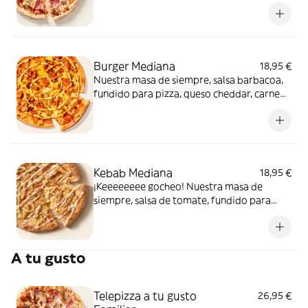
de carne de vacuno. Clásica y legendaria.
Como solo Telepizza sabe hacerla.
Burger Mediana
18,95 €
Nuestra masa de siempre, salsa barbacoa,
fundido para pizza, queso cheddar, carne
de vacuno, bacon, salsa para Burger Heinz.
Kebab Mediana
18,95 €
¡Keeeeeeee gocheo! Nuestra masa de
siempre, salsa de tomate, fundido para
pizza, pollo marinado, cebolla, especias
kebab, orégano y salsa kebab.
A tu gusto
Telepizza a tu gusto
26,95 €