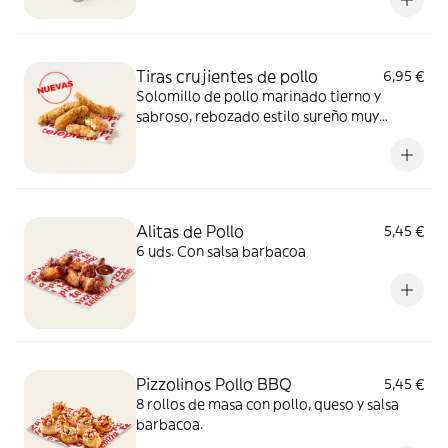
Tiras crujientes de pollo
6,95 €
Solomillo de pollo marinado tierno y
sabroso, rebozado estilo sureño muy
crujiente y un toque picante de pimienta.
Sí, el paraíso existe.
Alitas de Pollo
5,45 €
6 uds. Con salsa barbacoa
Pizzolinos Pollo BBQ
5,45 €
8 rollos de masa con pollo, queso y salsa
barbacoa.