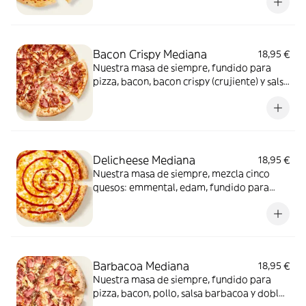
Bacon Crispy Mediana
18,95 €
Nuestra masa de siempre, fundido para
pizza, bacon, bacon crispy (crujiente) y salsa
barbacoa para el toque perfecto. ¡Ñam!
Delicheese Mediana
18,95 €
Nuestra masa de siempre, mezcla cinco
quesos: emmental, edam, fundido para
pizza, provolone, cheddar, tomate
confitado y orégano. El festival de queso
que siempre soñaste.
Barbacoa Mediana
18,95 €
Nuestra masa de siempre, fundido para
pizza, bacon, pollo, salsa barbacoa y doble