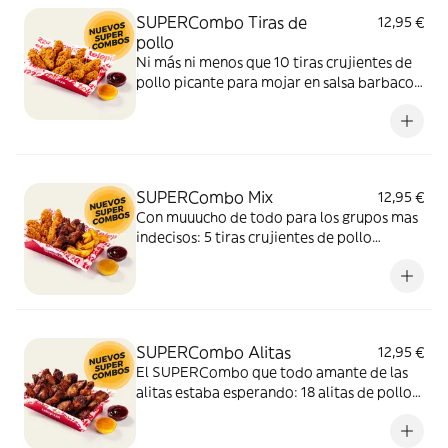
SUPERCombo Tiras de
12,95 €
pollo
Ni más ni menos que 10 tiras crujientes de
pollo picante para mojar en salsa barbacoa
y miel y mostaza. Un SUPERCombo lleno
de solomillos de pollo, tiernos y sabrosos,
para compartir con tus amigos y que nadie
se quede con hambre.
SUPERCombo Mix
12,95 €
Con muuucho de todo para los grupos mas
indecisos: 5 tiras crujientes de pollo
picante, 6 alitas de pollo y patatas gajo
acompañadas con salsa barbacoa y miel y
mostaza. El SUPERCombo para compartir
y no quedarse con ganas de nada.
SUPERCombo Alitas
12,95 €
El SUPERCombo que todo amante de las
alitas estaba esperando: 18 alitas de pollo
acompañadas con salsa barbacoa y miel y
mostaza. Para compartir ¡y repetir!