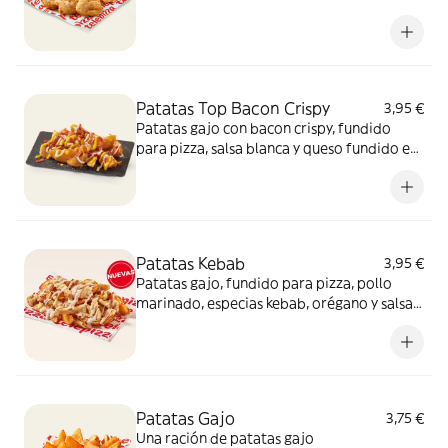
Patatas Top Bacon Crispy
3,95 €
Patatas gajo con bacon crispy, fundido
para pizza, salsa blanca y queso fundido en
polvo.​
Patatas Kebab
3,95 €
Patatas gajo, fundido para pizza, pollo
marinado, especias kebab, orégano y salsa
kebab. ¡Keeeeeeee gocheo!
Patatas Gajo
3,75 €
Una ración de patatas gajo