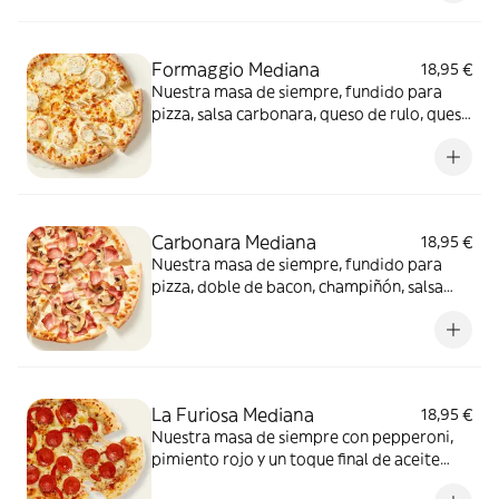
conquista a todos.
Formaggio Mediana
18,95 €
Nuestra masa de siempre, fundido para
pizza, salsa carbonara, queso de rulo, queso
provolone y mezcla de 5 quesos gourmet:
cheddar, gouda, emmental , mozzarella y
havarty. Para quienes saben que nunca hay
demasiado queso.
Carbonara Mediana
18,95 €
Nuestra masa de siempre, fundido para
pizza, doble de bacon, champiñón, salsa
carbonara y extra de fundido para pizza.
¡Un clásico irresistible!
La Furiosa Mediana
18,95 €
Nuestra masa de siempre con pepperoni,
pimiento rojo y un toque final de aceite
picante. Solo para valientes.