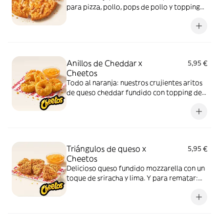
para pizza, pollo, pops de pollo y topping
de Cheetos. Advertencia: ¡te dejará huella!
Anillos de Cheddar x
5,95 €
Cheetos
Todo al naranja: nuestros crujientes aritos
de queso cheddar fundido con topping de
Cheetos acompañados de nuestra salsa
Quesabrosa.
Triángulos de queso x
5,95 €
Cheetos
Delicioso queso fundido mozzarella con un
toque de sriracha y lima. Y para rematar:
muuucho topping de Cheetos
acompañados de nuestra salsa Quesabrosa.