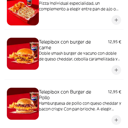
Pizza Individual especialidad, un
complemento a elegir entre pan de ajo o
patatas gajo y una bebida de 50 cl
Telepibox con burger de
12,95 €
carne
Doble smash burger de vacuno con doble
de queso cheddar, cebolla caramelizada y
bacon crispy. Con pan brioche. A elegir
entre salsa barbacoa o salsa burger.
Acompañada de una ración de patatas gajo
y una bebida de 50 cl
Telepibox con Burger de
12,95 €
Pollo
Hamburguesa de pollo con queso cheddar y
bacon crispy. Con pan brioche. A elegir
entre salsa barbacoa o salsa burger.
Acompañada de una ración de patatas gajo
y una bebida de 50 cl