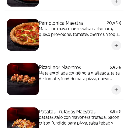
mayonesa trufada y flores secas.
Pamplonica Maestra
20,45 €
Masa con masa madre, salsa carbonara,
queso provolone, tomates cherry, un toque
de pesto y chorizo de Pamplona.
Pizzolinos Maestros
5,45 €
Masa enrollada con sémola malteada, salsa
de tomate, fundido para pizza, queso
fundido en polvo y chorizo de Pamplona.
Patatas Trufadas Maestras
3,95 €
patatas gajo con mayonesa trufada, bacon
crispy, fundido para pizza, salsa kebab y