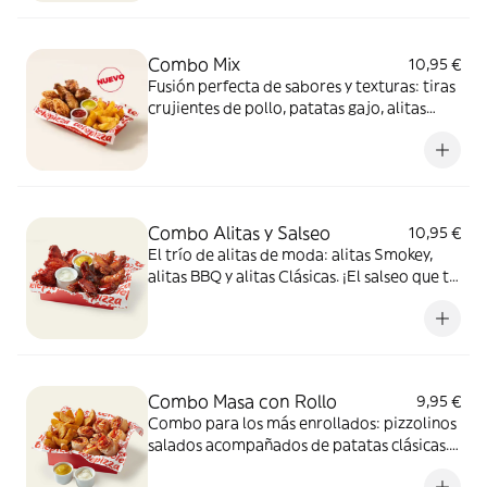
Combo Mix
10,95 €
Fusión perfecta de sabores y texturas: tiras
crujientes de pollo, patatas gajo, alitas
crujientes y dos salsas de 35g para mojar,
una mezcla 100% adictiva.
Combo Alitas y Salseo
10,95 €
El trío de alitas de moda: alitas Smokey,
alitas BBQ y alitas Clásicas. ¡El salseo que tu
cuerpo necesita!
Combo Masa con Rollo
9,95 €
Combo para los más enrollados: pizzolinos
salados acompañados de patatas clásicas.
Incluye 2 salsas de 35g para mojar.