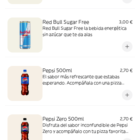
Red Bull Sugar Free
3,00 €
Red Bull Sugar Free la bebida energética
sin azúcar que te da alas
Pepsi 500ml
2,70 €
El sabor más refrescante que estabas
esperando. Acompáñala con una pizza
recién salida del horno y vive la experiencia
con esta combinación perfecta, ¡para
disfrutar cualquier momento!
Pepsi Zero 500ml
2,70 €
Disfruta del sabor inconfundible de Pepsi
Zero y acompáñalo con tu pizza favorita
recién horneada. ¡Zero azúcar y máximo