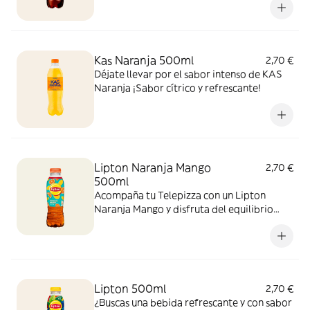
sabor!
Kas Naranja 500ml
2,70 €
Déjate llevar por el sabor intenso de KAS
Naranja ¡Sabor cítrico y refrescante!
Lipton Naranja Mango
2,70 €
500ml
Acompaña tu Telepizza con un Lipton
Naranja Mango y disfruta del equilibrio
perfecto entre el cítrico de la naranja y el
toque tropical del mango. ¡El sabor
refrescante del verano!
Lipton 500ml
2,70 €
¿Buscas una bebida refrescante y con sabor