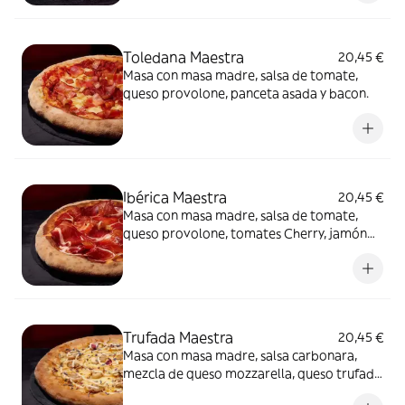
Toledana Maestra
20,45 €
Masa con masa madre, salsa de tomate,
queso provolone, panceta asada y bacon.
Ibérica Maestra
20,45 €
Masa con masa madre, salsa de tomate,
queso provolone, tomates Cherry, jamón
de cebo 50% raza ibérica y AOVE.
Trufada Maestra
20,45 €
Masa con masa madre, salsa carbonara,
mezcla de queso mozzarella, queso trufado
y queso provolone, champiñones,