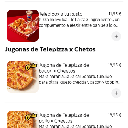
Telepibox a tu gusto
11,95 €
Pizza Individual de hasta 2 ingredientes, un
complemento a elegir entre pan de ajo o
patatas gajo y una bebida de 50 cl
Jugonas de Telepizza x Chetos
Jugona de Telepizza de
18,95 €
bacon x Cheetos
Masa naranja, salsa carbonara, fundido
para pizza, queso cheddar, bacon y topping
de Cheetos. Sí, has leído bien: Cheetos.
Jugona de Telepizza de
18,95 €
pollo x Cheetos
Masa naranja, salsa carbonara, fundido