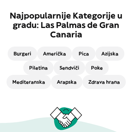
Najpopularnije Kategorije u
gradu: Las Palmas de Gran
Canaria
Burgeri
Američka
Pica
Azijska
Piletina
Sendviči
Poke
Mediteranska
Arapska
Zdrava hrana