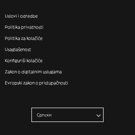
Uslovi i odredbe
Politika privatnosti
Politika za kolačiće
Usaglašenost
Konfiguriši kolačiće
Zakon o digitalnim uslugama
Evropski zakon o pristupačnosti