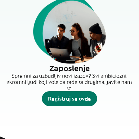
Zaposlenje
Spremni za uzbudljiv novi izazov? Svi ambiciozni,
skromni ljudi koji vole da rade sa drugima, javite nam
se!
Registruj se ovde