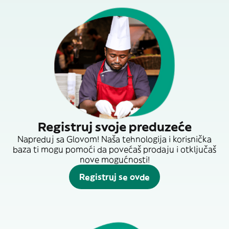
Registruj svoje preduzeće
Napreduj sa Glovom! Naša tehnologija i korisnička
baza ti mogu pomoći da povećaš prodaju i otključaš
nove mogućnosti!
Registruj se ovde