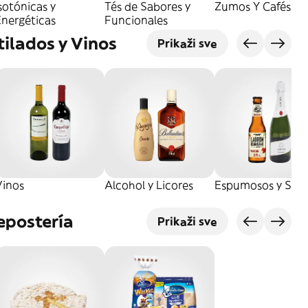
sotónicas y
Tés de Sabores y
Zumos Y Cafés
Energéticas
Funcionales
tilados y Vinos
Prikaži sve
Vinos
Alcohol y Licores
Espumosos y Sidr
epostería
Prikaži sve