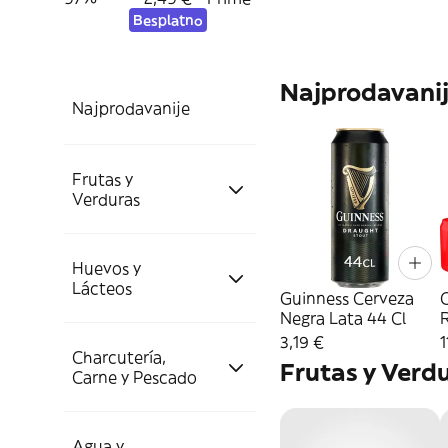
Besplatno
Najprodavani
Najprodavanije
Frutas y
Verduras
Huevos y
Frutas
Lácteos
Guinness Cerveza
Negra Lata 44 Cl
Z
Plátanos y Bananas
3,19 €
1
Verduras
Charcutería,
C
Huevos
Frutas y Verd
Carne y Pescado
Cítricos
Aguacate
Huevos M
Queso
Agua y