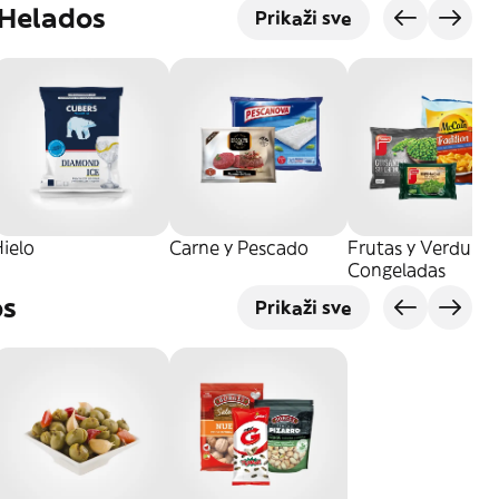
 Helados
Prikaži sve
ielo
Carne y Pescado
Frutas y Verduras
Congeladas
os
Prikaži sve