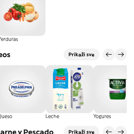
Verduras
eos
Prikaži sve
Queso
Leche
Yogures
Carne y Pescado
Prikaži sve