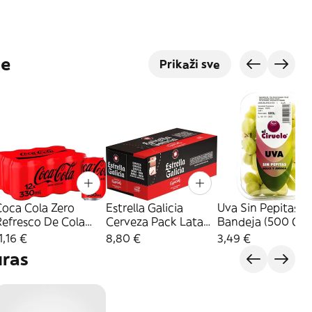
je
Prikaži sve
Coca Cola Zero
Estrella Galicia
Uva Sin Pepitas E
Refresco De Cola
Cerveza Pack Lata
Bandeja (500 G
ero Pack Lata 12X33
10X33 Cl
Aprox)
1,16 €
8,80 €
3,49 €
l
uras