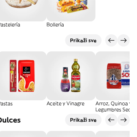
astelería
Bollería
Prikaži sve
Pastas
Aceite y Vinagre
Arroz, Quinoa y
Legumbres Secos
Dulces
Prikaži sve