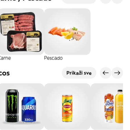
Carne
Pescado
cos
Prikaži sve