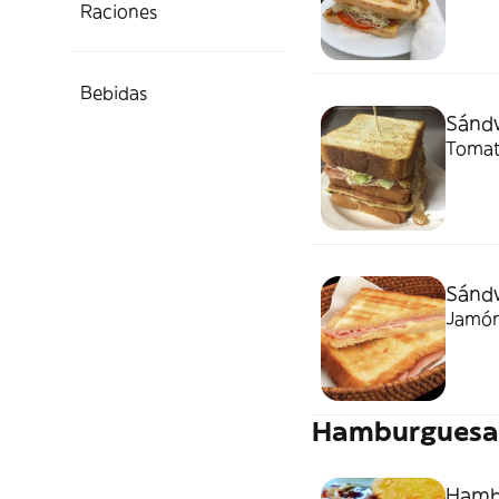
Raciones
Bebidas
Sándw
Tomat
Sánd
Jamón
Hamburguesa
Hamb