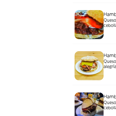
Hamb
Queso 
ceboll
Hamb
Queso 
alegrí
Hamb
Queso
ceboll