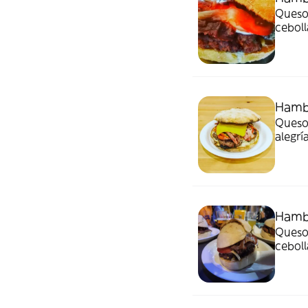
Queso 
ceboll
Hamb
Queso 
alegrí
Hamb
Queso
ceboll