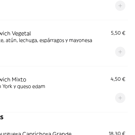
ich Vegetal
5,50 €
e, atún, lechuga, espárragos y mayonesa
wich Mixto
4,50 €
 York y queso edam
s
urguesa Caprichosa Grande
18,30 €