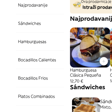
Ova prodavnica je 
Najprodavanije
Istraži prodav
Najprodavani
Sándwiches
Hamburguesas
Bocadillos Calientes
Hamburguesa
Clásica Pequeña
Bocadillos Frios
12,70 €
1
Sándwiches
Platos Combinados
Sánd
Mixto,