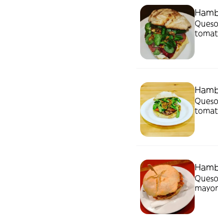
Hamb
Queso 
tomate
Hamb
Queso 
tomate
Hamb
Queso
mayo