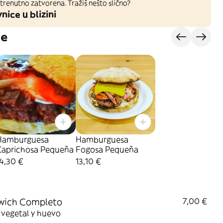
trenutno zatvorena. Tražiš nešto slično?
nice u blizini
je
Hamburguesa
Hamburguesa
Caprichosa Pequeña
Fogosa Pequeña
4,30 €
13,10 €
wich Completo
7,00 €
 vegetal y huevo