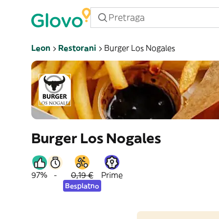
Leon
Restorani
Burger Los Nogales
Burger Los Nogales
97%
-
0,19 €
Prime
Besplatno