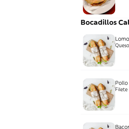
Bocadillos Ca
Lom
Queso 
Pollo
Filete
Baco