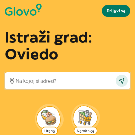
Prijavi se
Istraži grad:
Oviedo
Hrana
Namirnice