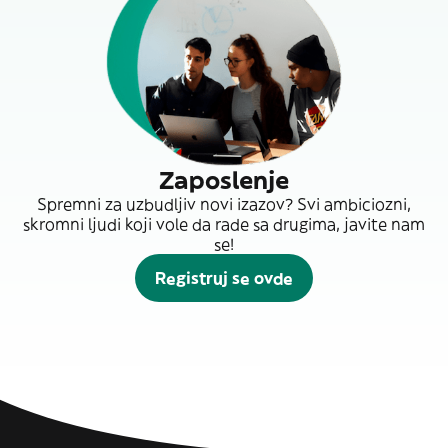
Zaposlenje
Spremni za uzbudljiv novi izazov? Svi ambiciozni,
skromni ljudi koji vole da rade sa drugima, javite nam
se!
Registruj se ovde