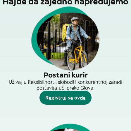
Hajde da zajedno napredujemo
Postani kurir
Uživaj u fleksibilnosti, slobodi i konkurentnoj zaradi
dostavljajući preko Glova.
Registruj se ovde