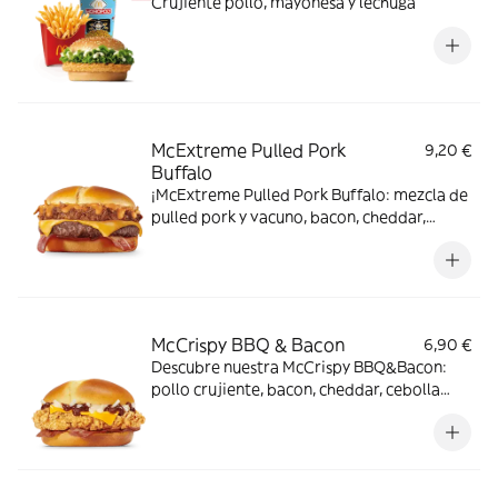
Crujiente pollo, mayonesa y lechuga
McExtreme Pulled Pork
9,20 €
Buffalo
¡McExtreme Pulled Pork Buffalo: mezcla de
pulled pork y vacuno, bacon, cheddar,
cebolla frita y salsa Buffalo. Sabor bestial
en cada bocado!
McCrispy BBQ & Bacon
6,90 €
Descubre nuestra McCrispy BBQ&Bacon:
pollo crujiente, bacon, cheddar, cebolla
fresca y salsa BBQ-mayonesa en pan de
harina de trigo con copos de patata. ¡Sabor
irresistible!