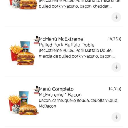
¡McExtreme Pulled Pork Buffalo: mezcla de
pulled pork y vacuno, bacon, cheddar,
cebolla frita y salsa Buffalo. Sabor bestial
en cada bocado!
McMenú McExtreme
14,35 €
Pulled Pork Buffalo Doble
¡McExtreme Pulled Pork Buffalo Doble:
mezcla de pulled pork y vacuno, bacon,
cheddar, cebolla frita y salsa Buffalo. Sabor
bestial en cada bocado!
Menú Completo
14,31 €
McExtreme™ Bacon
Bacon, carne, queso gouda, cebolla y salsa
McBacon