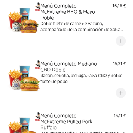
Menú Completo
16,16 €
McExtreme BBQ & Mayo
Doble
Doble filete de carne de vacuno,
acompañado de la combinación de Salsa
Western BBQ con mayonesa, cebolla crispy,
doble de cheddar, lechuga fresca y tiras de
bacon, todo ello envuelto en un irresistible
pan con bites de bacon.
Menú Completo Mediano
15,31 €
CBO Doble
Bacon, cebolla, lechuga, salsa CBO y doble
filete de pollo
Menú Completo
15,11 €
McExtreme Pulled Pork
Buffalo