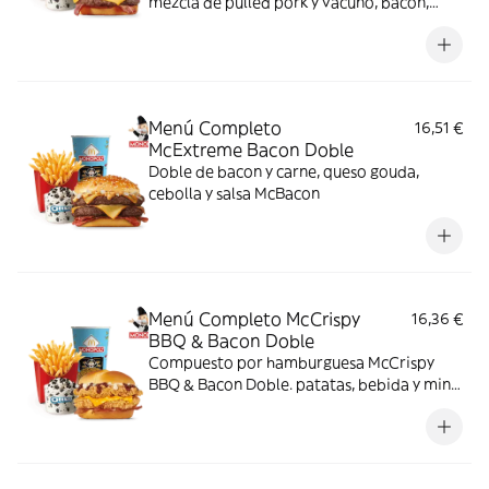
mezcla de pulled pork y vacuno, bacon,
cheddar, cebolla frita y salsa Buffalo. Sabor
bestial en cada bocado!
Menú Completo
16,51 €
McExtreme Bacon Doble
Doble de bacon y carne, queso gouda,
cebolla y salsa McBacon
Menú Completo McCrispy
16,36 €
BBQ & Bacon Doble
Compuesto por hamburguesa McCrispy
BBQ & Bacon Doble. patatas, bebida y mini
McFlurry