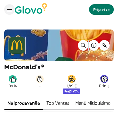
Prijavi se
McDonald's®
-
94%
1,49 €
Prime
Besplatno
Najprodavanije
Top Ventas
Menú Mitiquísimo