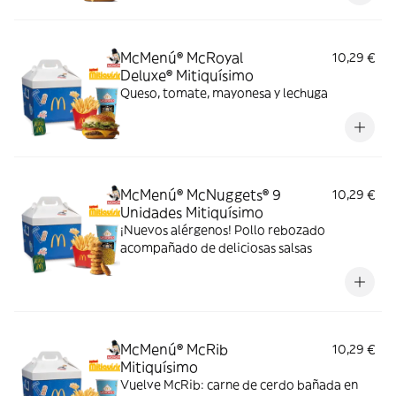
McMenú® McRoyal
10,29 €
Deluxe® Mitiquísimo
Queso, tomate, mayonesa y lechuga
McMenú® McNuggets® 9
10,29 €
Unidades Mitiquísimo
¡Nuevos alérgenos! Pollo rebozado
acompañado de deliciosas salsas
McMenú® McRib
10,29 €
Mitiquísimo
Vuelve McRib: carne de cerdo bañada en