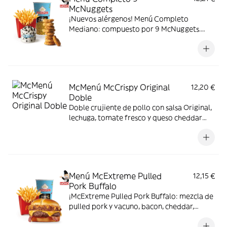
McNuggets
¡Nuevos alérgenos! Menú Completo
Mediano: compuesto por 9 McNuggets.
patatas medianas, bebida mediana y mini
McFlurry.
McMenú McCrispy Original
12,20 €
Doble
Doble crujiente de pollo con salsa Original,
lechuga, tomate fresco y queso cheddar
fundido. Todo ello envuelto en delicioso
pan de patata
Menú McExtreme Pulled
12,15 €
Pork Buffalo
¡McExtreme Pulled Pork Buffalo: mezcla de
pulled pork y vacuno, bacon, cheddar,
cebolla frita y salsa Buffalo. Sabor bestial
en cada bocado!