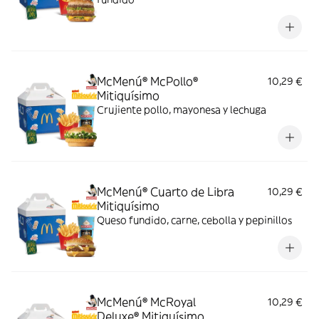
McMenú® McPollo®
10,29 €
Mitiquísimo
Crujiente pollo, mayonesa y lechuga
McMenú® Cuarto de Libra
10,29 €
Mitiquísimo
Queso fundido, carne, cebolla y pepinillos
McMenú® McRoyal
10,29 €
Deluxe® Mitiquísimo