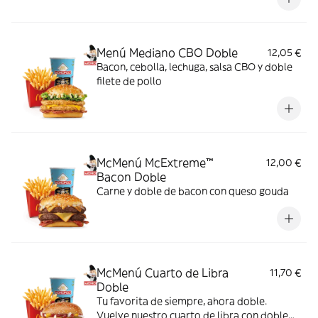
Menú Mediano CBO Doble
12,05 €
Bacon, cebolla, lechuga, salsa CBO y doble
filete de pollo
McMenú McExtreme™
12,00 €
Bacon Doble
Carne y doble de bacon con queso gouda
McMenú Cuarto de Libra
11,70 €
Doble
Tu favorita de siempre, ahora doble.
Vuelve nuestro cuarto de libra con doble