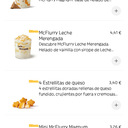
vainilla con Magnum Gold Caramel:
Topping triturado de galleta con perlas y
cubos de caramelo con nuestro delicioso
sirope de caramelo
McFlurry Leche
4,41 €
Merengada
Descubre McFlurry Leche Merengada.
Helado de vainilla con sirope de Leche
Meregada y trocitos de barquillo. Pídelo
ahora y no te quedes sin tus mitiquísimos
sabores de verano.
4 Estrellitas de queso
3,40 €
4 estrellitas doradas rellenas de queso
fundido, crujientes por fuera y cremosas
por dentro. Pídelas con tu McMenú
mitiquísimo o agrégalas a tu pedido por
tiempo limitado.
Mini McFlurry Magnum
3,26 €