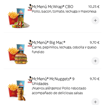
McMenú McWrap® CBO
10,25 €
Pollo, bacon, tomate, lechuga y mayonesa
McMenú® Big Mac®
9,70 €
Carne, pepinillos, lechuga, cebolla y queso
fundido
McMenú® McNuggets® 9
9,70 €
Unidades
¡Nuevos alérgenos! Pollo rebozado
acompañado de deliciosas salsas