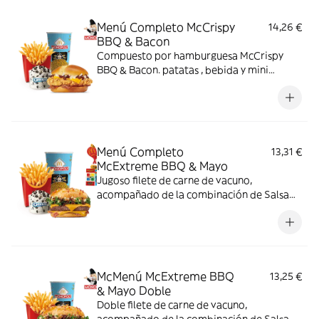
Menú Completo McCrispy
14,26 €
BBQ & Bacon
Compuesto por hamburguesa McCrispy
BBQ & Bacon. patatas , bebida y mini
McFlurry
Menú Completo
13,31 €
McExtreme BBQ & Mayo
Jugoso filete de carne de vacuno,
acompañado de la combinación de Salsa
Western BBQ con mayonesa, cebolla crispy,
doble de cheddar, lechuga fresca y tiras de
bacon, todo ello envuelto en un irresistible
pan con bites de bacon.
McMenú McExtreme BBQ
13,25 €
& Mayo Doble
Doble filete de carne de vacuno,