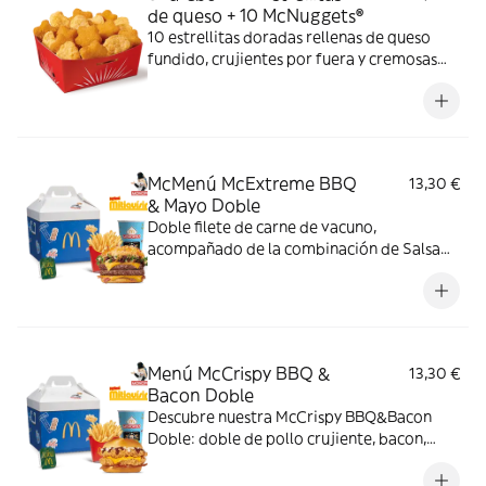
de queso + 10 McNuggets®
10 estrellitas doradas rellenas de queso
fundido, crujientes por fuera y cremosas
por dentro y 10 McNuggets con 3 salsas a
elegir. Pídelas por tiempo limitado
McMenú McExtreme BBQ
13,30 €
& Mayo Doble
Doble filete de carne de vacuno,
acompañado de la combinación de Salsa
Western BBQ con mayonesa, cebolla crispy,
doble de cheddar, lechuga fresca y tiras de
bacon, todo ello envuelto en un irresistible
pan con bites de bacon.
Menú McCrispy BBQ &
13,30 €
Bacon Doble
Descubre nuestra McCrispy BBQ&Bacon
Doble: doble de pollo crujiente, bacon,
cheddar, cebolla fresca y salsa BBQ-
mayonesa en pan de harina de trigo con