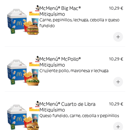
McMenú® Big Mac®
10,29 €
Mitiquísimo
Carne, pepinillos, lechuga, cebolla y queso
fundido
McMenú® McPollo®
10,29 €
Mitiquísimo
Crujiente pollo, mayonesa y lechuga
McMenú® Cuarto de Libra
10,29 €
Mitiquísimo
Queso fundido, carne, cebolla y pepinillos