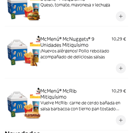
Queso, tomate, mayonesa y lechuga
McMenú® McNuggets® 9
10,29 €
Unidades Mitiquísimo
¡Nuevos alérgenos! Pollo rebozado
acompañado de deliciosas salsas
McMenú® McRib
10,29 €
Mitiquísimo
Vuelve McRib: carne de cerdo bañada en
salsa barbacoa con tierno pan tostado.
Elígela en tu McMenú mitiquísimo por
tiempo limitado