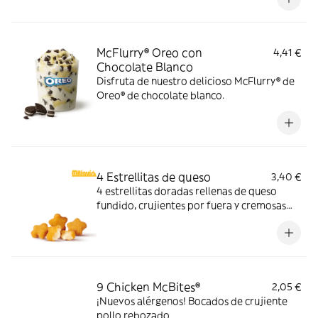
sabores de verano.
McFlurry® Oreo con
4,41 €
Chocolate Blanco
Disfruta de nuestro delicioso McFlurry® de
Oreo® de chocolate blanco.
4 Estrellitas de queso
3,40 €
4 estrellitas doradas rellenas de queso
fundido, crujientes por fuera y cremosas
por dentro. Pídelas con tu McMenú
mitiquísimo o agrégalas a tu pedido por
tiempo limitado.
9 Chicken McBites®
2,05 €
¡Nuevos alérgenos! Bocados de crujiente
pollo rebozado