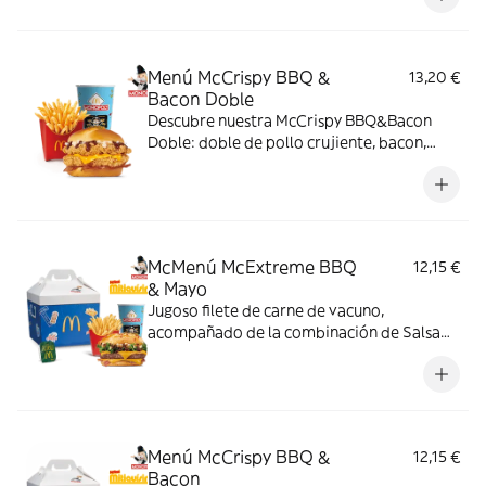
copos de patata. ¡Sabor irresistible!
Menú McCrispy BBQ &
13,20 €
Bacon Doble
Descubre nuestra McCrispy BBQ&Bacon
Doble: doble de pollo crujiente, bacon,
cheddar, cebolla fresca y salsa BBQ-
mayonesa en pan de harina de trigo con
copos de patata. ¡Sabor irresistible!
McMenú McExtreme BBQ
12,15 €
& Mayo
Jugoso filete de carne de vacuno,
acompañado de la combinación de Salsa
Western BBQ con mayonesa, cebolla crispy,
doble de cheddar, lechuga fresca y tiras de
bacon, todo ello envuelto en un irresistible
pan con bites de bacon.
Menú McCrispy BBQ &
12,15 €
Bacon