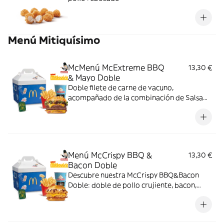
Menú Mitiquísimo
McMenú McExtreme BBQ
13,30 €
& Mayo Doble
Doble filete de carne de vacuno,
acompañado de la combinación de Salsa
Western BBQ con mayonesa, cebolla crispy,
doble de cheddar, lechuga fresca y tiras de
bacon, todo ello envuelto en un irresistible
pan con bites de bacon.
Menú McCrispy BBQ &
13,30 €
Bacon Doble
Descubre nuestra McCrispy BBQ&Bacon
Doble: doble de pollo crujiente, bacon,
cheddar, cebolla fresca y salsa BBQ-
mayonesa en pan de harina de trigo con
copos de patata. ¡Sabor irresistible!