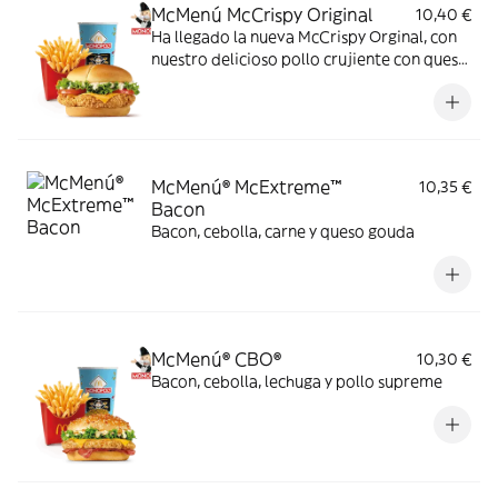
McMenú McCrispy Original
10,40 €
Ha llegado la nueva McCrispy Orginal, con
nuestro delicioso pollo crujiente con queso
cheddar, acompañada de la exquisita salsa
original, crujiente lechuga y tomate fresco.
McMenú® McExtreme™
10,35 €
Bacon
Bacon, cebolla, carne y queso gouda
McMenú® CBO®
10,30 €
Bacon, cebolla, lechuga y pollo supreme