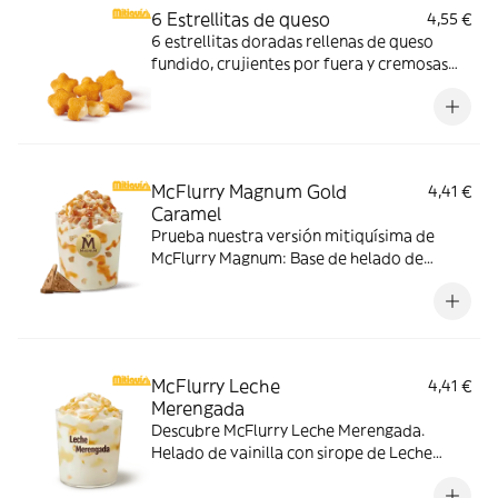
6 Estrellitas de queso
4,55 €
6 estrellitas doradas rellenas de queso
fundido, crujientes por fuera y cremosas
por dentro. Pídelas con tu McMenú
mitiquísimo o agrégalas a tu pedido por
tiempo limitado.
McFlurry Magnum Gold
4,41 €
Caramel
Prueba nuestra versión mitiquísima de
McFlurry Magnum: Base de helado de
vainilla con Magnum Gold Caramel:
Topping triturado de galleta con perlas y
cubos de caramelo con nuestro delicioso
sirope de caramelo
McFlurry Leche
4,41 €
Merengada
Descubre McFlurry Leche Merengada.
Helado de vainilla con sirope de Leche
Meregada y trocitos de barquillo. Pídelo
ahora y no te quedes sin tus mitiquísimos