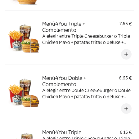
Menú4You Triple +
7,65 €
Complemento
A elegir entre Triple Cheeseburger o Triple
Chicken Mayo + patatas fritas o deluxe +
bebida mediana. ¡Puedes añadir un
complemento adicional!
Menú4You Doble +
6,65 €
Complemento
A elegir entre Doble Cheeseburger o Doble
Chicken Mayo + patatas fritas o deluxe +
bebida mediana. ¡Puedes añadir un
complemento adicional!
Menú4You Triple
6,15 €
A elegir entre Triple Cheeseburger o Triple