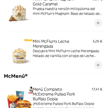
Gold Caramel
Prueba nuestra versión mitiquísima del
mini McFlurry Magnum: Base de helado de
vainilla con Magnum Gold Caramel:
Topping triturado de galleta con perlas y
cubos de caramelo.
Mini McFlurry Leche
3,26 €
Merengada
Descubre Mini McFlurry Leche Merengada.
Helado de vainilla con sirope de Leche
Meregada . Pídelo ahora y no te quedes sin
tus mitiquísimos sabores de verano.
McMenú®
Menú Completo
17,41 €
McExtreme Pulled Pork
Buffalo Doble
¡McExtreme Pulled Pork Buffalo Doble: