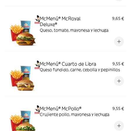
McMenú® McRoyal
9,65 €
Deluxe®
Queso, tomate, mayonesa y lechuga
McMenú® Cuarto de Libra
9,55 €
Queso fundido, carne, cebolla y pepinillos
McMenú® McPollo®
9,55 €
Crujiente pollo, mayonesa y lechuga