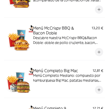
acompañado de la combinación de Salsa
Western BBQ con mayonesa, cebolla crispy,
doble de cheddar, lechuga fresca y tiras de
bacon, todo ello envuelto en un irresistible
pan con bites de bacon.
Menú McCrispy BBQ &
13,20 €
Bacon Doble
Descubre nuestra McCrispy BBQ&Bacon
Doble: doble de pollo crujiente, bacon,
cheddar, cebolla fresca y salsa BBQ-
mayonesa en pan de harina de trigo con
copos de patata. ¡Sabor irresistible!
Menú Completo Big Mac
12,81 €
Menú Completo Mediano: compuesto por
hamburguesa Big Mac. patatas medianas,
bebida mediana y mini McFlurry.
Menú Completo 9
12,21 €