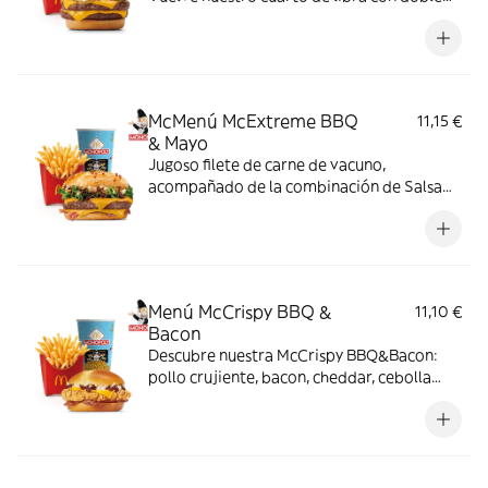
de su jugosa carne 100% vacuno, queso
cheddar, pepinillo, cebolla en tiras, kétchup
y mostaza.
McMenú McExtreme BBQ
11,15 €
& Mayo
Jugoso filete de carne de vacuno,
acompañado de la combinación de Salsa
Western BBQ con mayonesa, cebolla crispy,
doble de cheddar, lechuga fresca y tiras de
bacon, todo ello envuelto en un irresistible
pan con bites de bacon.
Menú McCrispy BBQ &
11,10 €
Bacon
Descubre nuestra McCrispy BBQ&Bacon:
pollo crujiente, bacon, cheddar, cebolla
fresca y salsa BBQ-mayonesa en pan de
harina de trigo con copos de patata. ¡Sabor
irresistible!