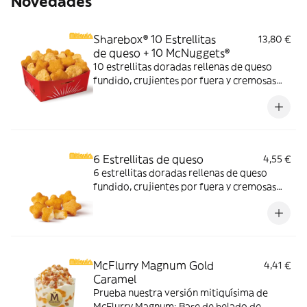
Novedades
Sharebox® 10 Estrellitas
13,80 €
de queso + 10 McNuggets®
10 estrellitas doradas rellenas de queso
fundido, crujientes por fuera y cremosas
por dentro y 10 McNuggets con 3 salsas a
elegir. Pídelas por tiempo limitado
6 Estrellitas de queso
4,55 €
6 estrellitas doradas rellenas de queso
fundido, crujientes por fuera y cremosas
por dentro. Pídelas con tu McMenú
mitiquísimo o agrégalas a tu pedido por
tiempo limitado.
McFlurry Magnum Gold
4,41 €
Caramel
Prueba nuestra versión mitiquísima de
McFlurry Magnum: Base de helado de