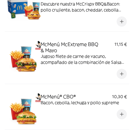
Descubre nuestra McCrispy BBQ&Bacon:
pollo crujiente, bacon, cheddar, cebolla
fresca y salsa BBQ-mayonesa en pan de
harina de trigo con copos de patata. ¡Sabor
irresistible!
McMenú McExtreme BBQ
11,15 €
& Mayo
Jugoso filete de carne de vacuno,
acompañado de la combinación de Salsa
Western BBQ con mayonesa, cebolla crispy,
doble de cheddar, lechuga fresca y tiras de
bacon, todo ello envuelto en un irresistible
pan con bites de bacon.
McMenú® CBO®
10,30 €
Bacon, cebolla, lechuga y pollo supreme