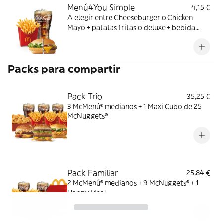
Menú4You Simple
4,15 €
A elegir entre Cheeseburger o Chicken
Mayo + patatas fritas o deluxe + bebida
mediana. ¡Puedes añadir un complemento
adicional!
Packs para compartir
Pack Trío
35,25 €
3 McMenú® medianos + 1 Maxi Cubo de 25
McNuggets®
Pack Familiar
25,84 €
2 McMenú® medianos + 9 McNuggets® + 1
Happy Meal