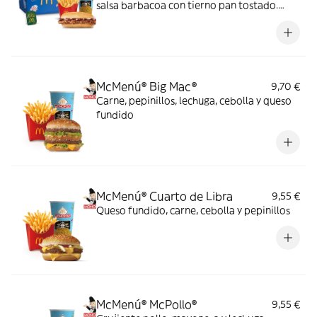
salsa barbacoa con tierno pan tostado.
Elígela en tu McMenú mitiquísimo por
tiempo limitado
McMenú® Big Mac®
9,70 €
Carne, pepinillos, lechuga, cebolla y queso
fundido
McMenú® Cuarto de Libra
9,55 €
Queso fundido, carne, cebolla y pepinillos
McMenú® McPollo®
9,55 €