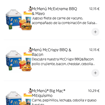
McMenú McExtreme BBQ
12,15 €
& Mayo
Jugoso filete de carne de vacuno,
acompañado de la combinación de Salsa
Western BBQ con mayonesa, cebolla crispy,
doble de cheddar, lechuga fresca y tiras de
bacon, todo ello envuelto en un irresistible
pan con bites de bacon.
Menú McCrispy BBQ &
12,15 €
Bacon
Descubre nuestra McCrispy BBQ&Bacon:
pollo crujiente, bacon, cheddar, cebolla
fresca y salsa BBQ-mayonesa en pan de
harina de trigo con copos de patata. ¡Sabor
irresistible!
McMenú® Big Mac®
10,29 €
Mitiquísimo
Carne, pepinillos, lechuga, cebolla y queso
fundido