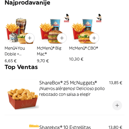
Najprodavanije
Menú4You
McMenú® Big
McMenú® CBO®
Doble +
Mac®
10,30 €
Complemento
6,65 €
9,70 €
Top Ventas
ShareBox® 25 McNuggets®
13,85 €
¡Nuevos alérgenos! Delicioso pollo
rebozado con salsa a elegir
Sharebox® 10 Estrellitas
13,80 €