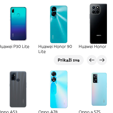
Huawei P30 Lite
Huawei Honor 90
Huawei Honor X6
Lite
Prikaži sve
Oppo A53
Oppo A78
Oppo a 57S