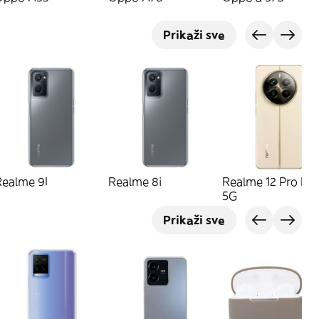
Prikaži sve
Realme 9I
Realme 8i
Realme 12 Pro Plu
5G
Prikaži sve