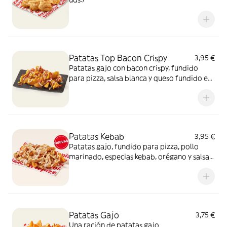
Patatas Top Bacon Crispy
3,95 €
Patatas gajo con bacon crispy, fundido
para pizza, salsa blanca y queso fundido en
polvo.​
Patatas Kebab
3,95 €
Patatas gajo, fundido para pizza, pollo
marinado, especias kebab, orégano y salsa
kebab. ¡Keeeeeeee gocheo!
Patatas Gajo
3,75 €
Una ración de patatas gajo