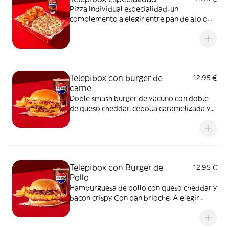
Pizza Individual especialidad, un
complemento a elegir entre pan de ajo o
patatas gajo y una bebida de 50 cl
Telepibox con burger de
12,95 €
carne
Doble smash burger de vacuno con doble
de queso cheddar, cebolla caramelizada y
bacon crispy. Con pan brioche. A elegir
entre salsa barbacoa o salsa burger.
Acompañada de una ración de patatas gajo
y una bebida de 50 cl
Telepibox con Burger de
12,95 €
Pollo
Hamburguesa de pollo con queso cheddar y
bacon crispy. Con pan brioche. A elegir
entre salsa barbacoa o salsa burger.
Acompañada de una ración de patatas gajo
y una bebida de 50 cl