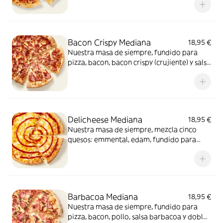
Bacon Crispy Mediana
18,95 €
Nuestra masa de siempre, fundido para
pizza, bacon, bacon crispy (crujiente) y salsa
barbacoa para el toque perfecto. ¡Ñam!
Delicheese Mediana
18,95 €
Nuestra masa de siempre, mezcla cinco
quesos: emmental, edam, fundido para
pizza, provolone, cheddar, tomate
confitado y orégano. El festival de queso
que siempre soñaste.
Barbacoa Mediana
18,95 €
Nuestra masa de siempre, fundido para
pizza, bacon, pollo, salsa barbacoa y doble