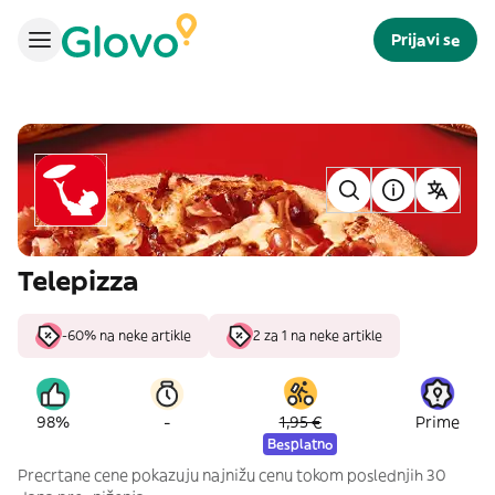
Prijavi se
Telepizza
-60% na neke artikle
2 za 1 na neke artikle
-
98%
1,95 €
Prime
Besplatno
Precrtane cene pokazuju najnižu cenu tokom poslednjih 30