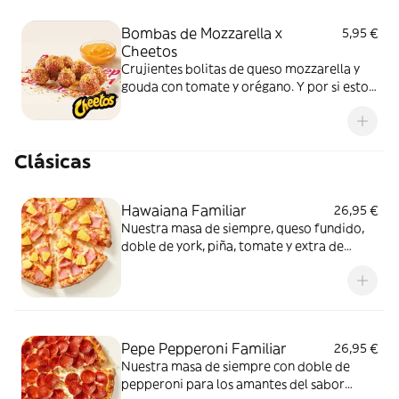
Bombas de Mozzarella x
5,95 €
Cheetos
Crujientes bolitas de queso mozzarella y
gouda con tomate y orégano. Y por si esto
no fuera suficientemente bueno: topping
de Cheetos acompañado de nuestra salsa
Quesabrosa.
Clásicas
Hawaiana Familiar
26,95 €
Nuestra masa de siempre, queso fundido,
doble de york, piña, tomate y extra de
fundido para pizza. Dulce, salada… y
siempre deliciosa.
Pepe Pepperoni Familiar
26,95 €
Nuestra masa de siempre con doble de
pepperoni para los amantes del sabor