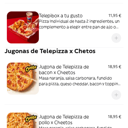
Telepibox a tu gusto
11,95 €
Pizza Individual de hasta 2 ingredientes, un
complemento a elegir entre pan de ajo o
patatas gajo y una bebida de 50 cl
Jugonas de Telepizza x Chetos
Jugona de Telepizza de
18,95 €
bacon x Cheetos
Masa naranja, salsa carbonara, fundido
para pizza, queso cheddar, bacon y topping
de Cheetos. Sí, has leído bien: Cheetos.
Jugona de Telepizza de
18,95 €
pollo x Cheetos