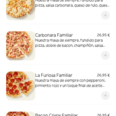
Nuestra masa de siempre, fundido para
pizza, salsa carbonara, queso de rulo, queso
provolone y mezcla de 5 quesos gourmet:
cheddar, gouda, emmental , mozzarella y
havarty. Para quienes saben que nunca hay
demasiado queso.
Carbonara Familiar
26,95 €
Nuestra masa de siempre, fundido para
pizza, doble de bacon, champiñón, salsa
carbonara y extra de fundido para pizza.
¡Un clásico irresistible!
La Furiosa Familiar
26,95 €
Nuestra masa de siempre con pepperoni,
pimiento rojo y un toque final de aceite
picante. Solo para valientes.
Bacon Crispy Familiar
26,95 €