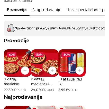
dana pre sniženja
Promocije
Najprodavanije
Tus especialidades po
Nije dostupno praćenje uživo.
Narudžbine dostavlja direktno proda
Promocije
-60%
-50%
-50%
3 Pizzas
2 Pizzas
2 Latas de Red
medianas
medianas +
Bull
Combo Mix
22,80 €
24,00 €
2,95 €
57,00 €
48,00 €
5,90 €
Najprodavanije