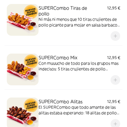
SUPERCombo Tiras de
12,95 €
pollo
Ni más ni menos que 10 tiras crujientes de
pollo picante para mojar en salsa barbacoa
y miel y mostaza. Un SUPERCombo lleno
de solomillos de pollo, tiernos y sabrosos,
para compartir con tus amigos y que nadie
se quede con hambre.
SUPERCombo Mix
12,95 €
Con muuucho de todo para los grupos mas
indecisos: 5 tiras crujientes de pollo
picante, 6 alitas de pollo y patatas gajo
acompañadas con salsa barbacoa y miel y
mostaza. El SUPERCombo para compartir
y no quedarse con ganas de nada.
SUPERCombo Alitas
12,95 €
El SUPERCombo que todo amante de las
alitas estaba esperando: 18 alitas de pollo
acompañadas con salsa barbacoa y miel y
mostaza. Para compartir ¡y repetir!