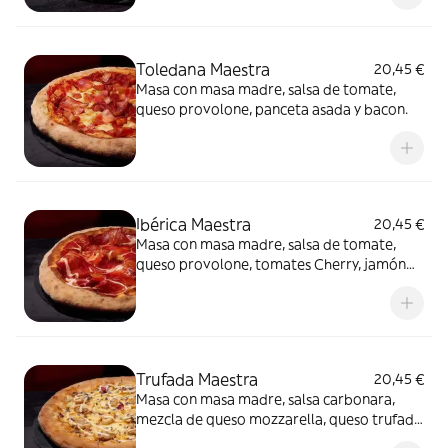
Toledana Maestra
20,45 €
Masa con masa madre, salsa de tomate,
queso provolone, panceta asada y bacon.
Ibérica Maestra
20,45 €
Masa con masa madre, salsa de tomate,
queso provolone, tomates Cherry, jamón
de cebo 50% raza ibérica y AOVE.
Trufada Maestra
20,45 €
Masa con masa madre, salsa carbonara,
mezcla de queso mozzarella, queso trufado
y queso provolone, champiñones,