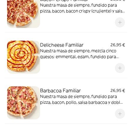
Nuestra masa de siempre, fundido para
pizza, bacon, bacon crispy (crujiente) y salsa
barbacoa para el toque perfecto. ¡Ñam!
Delicheese Familiar
26,95 €
Nuestra masa de siempre, mezcla cinco
quesos: emmental, edam, fundido para
pizza, provolone, cheddar, tomate
confitado y orégano. El festival de queso
que siempre soñaste.
Barbacoa Familiar
26,95 €
Nuestra masa de siempre, fundido para
pizza, bacon, pollo, salsa barbacoa y doble
de carne de vacuno. Clásica y legendaria.
Como solo Telepizza sabe hacerla.