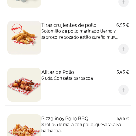
Tiras crujientes de pollo
6,95 €
Solomillo de pollo marinado tierno y
sabroso, rebozado estilo sureño muy
crujiente y un toque picante de pimienta.
Sí, el paraíso existe.
Alitas de Pollo
5,45 €
6 uds. Con salsa barbacoa
Pizzolinos Pollo BBQ
5,45 €
8 rollos de masa con pollo, queso y salsa
barbacoa.