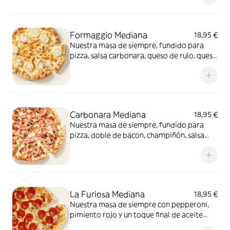
conquista a todos.
Formaggio Mediana
18,95 €
Nuestra masa de siempre, fundido para
pizza, salsa carbonara, queso de rulo, queso
provolone y mezcla de 5 quesos gourmet:
cheddar, gouda, emmental , mozzarella y
havarty. Para quienes saben que nunca hay
demasiado queso.
Carbonara Mediana
18,95 €
Nuestra masa de siempre, fundido para
pizza, doble de bacon, champiñón, salsa
carbonara y extra de fundido para pizza.
¡Un clásico irresistible!
La Furiosa Mediana
18,95 €
Nuestra masa de siempre con pepperoni,
pimiento rojo y un toque final de aceite
picante. Solo para valientes.