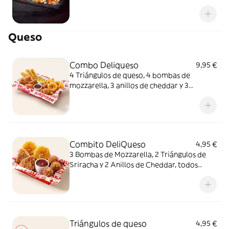
queso fundido en polvo.
Queso
Combo Deliqueso
9,95 €
4 Triángulos de queso, 4 bombas de
mozzarella, 3 anillos de cheddar y 3
crujientes de queso ¿Por qué probar solo
uno cuando puedes probarlos todos
juntos?
Combito DeliQueso
4,95 €
3 Bombas de Mozzarella, 2 Triángulos de
Sriracha y 2 Anillos de Cheddar, todos
juntos. ¿Por qué probar solo uno cuando
puedes probarlos todos?
Triángulos de queso
4,95 €