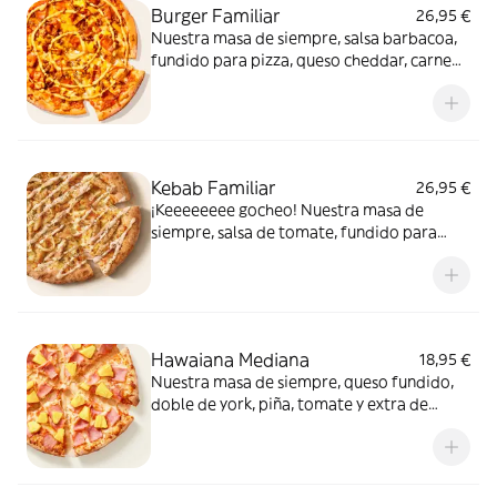
Burger Familiar
26,95 €
Nuestra masa de siempre, salsa barbacoa,
fundido para pizza, queso cheddar, carne
de vacuno, bacon, salsa para Burger Heinz.
Kebab Familiar
26,95 €
¡Keeeeeeee gocheo! Nuestra masa de
siempre, salsa de tomate, fundido para
pizza, pollo marinado, cebolla, especias
kebab, orégano y salsa kebab.
Hawaiana Mediana
18,95 €
Nuestra masa de siempre, queso fundido,
doble de york, piña, tomate y extra de
fundido para pizza. Dulce, salada… y
siempre deliciosa.