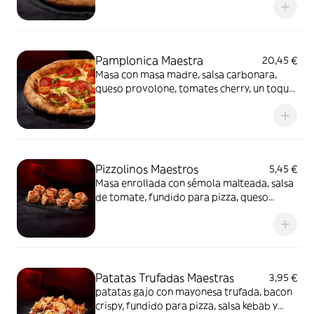
mayonesa trufada y flores secas.
Pamplonica Maestra
20,45 €
Masa con masa madre, salsa carbonara,
queso provolone, tomates cherry, un toque
de pesto y chorizo de Pamplona.
Pizzolinos Maestros
5,45 €
Masa enrollada con sémola malteada, salsa
de tomate, fundido para pizza, queso
fundido en polvo y chorizo de Pamplona.
Patatas Trufadas Maestras
3,95 €
patatas gajo con mayonesa trufada, bacon
crispy, fundido para pizza, salsa kebab y