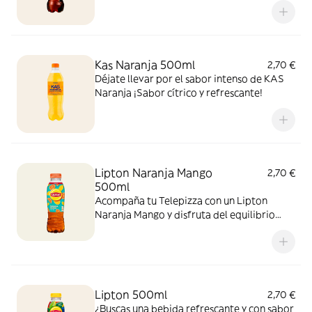
sabor!
Kas Naranja 500ml
2,70 €
Déjate llevar por el sabor intenso de KAS
Naranja ¡Sabor cítrico y refrescante!
Lipton Naranja Mango
2,70 €
500ml
Acompaña tu Telepizza con un Lipton
Naranja Mango y disfruta del equilibrio
perfecto entre el cítrico de la naranja y el
toque tropical del mango. ¡El sabor
refrescante del verano!
Lipton 500ml
2,70 €
¿Buscas una bebida refrescante y con sabor