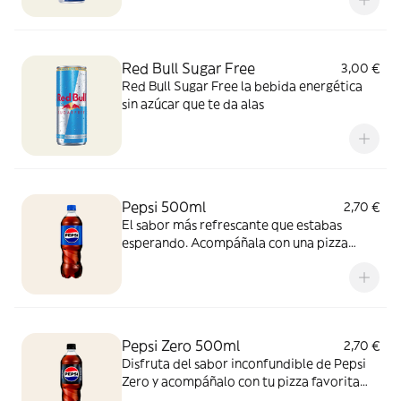
Red Bull Sugar Free
3,00 €
Red Bull Sugar Free la bebida energética
sin azúcar que te da alas
Pepsi 500ml
2,70 €
El sabor más refrescante que estabas
esperando. Acompáñala con una pizza
recién salida del horno y vive la experiencia
con esta combinación perfecta, ¡para
disfrutar cualquier momento!
Pepsi Zero 500ml
2,70 €
Disfruta del sabor inconfundible de Pepsi
Zero y acompáñalo con tu pizza favorita
recién horneada. ¡Zero azúcar y máximo