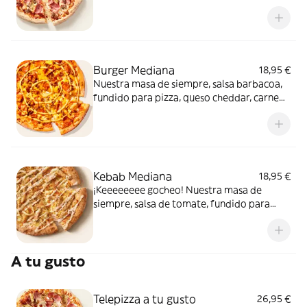
de carne de vacuno. Clásica y legendaria.
Como solo Telepizza sabe hacerla.
Burger Mediana
18,95 €
Nuestra masa de siempre, salsa barbacoa,
fundido para pizza, queso cheddar, carne
de vacuno, bacon, salsa para Burger Heinz.
Kebab Mediana
18,95 €
¡Keeeeeeee gocheo! Nuestra masa de
siempre, salsa de tomate, fundido para
pizza, pollo marinado, cebolla, especias
kebab, orégano y salsa kebab.
A tu gusto
Telepizza a tu gusto
26,95 €