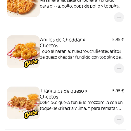
Masa naranja, salsa carbonara, fundido
para pizza, pollo, pops de pollo y topping
de Cheetos. Advertencia: ¡te dejará huella!
Anillos de Cheddar x
5,95 €
Cheetos
Todo al naranja: nuestros crujientes aritos
de queso cheddar fundido con topping de
Cheetos acompañados de nuestra salsa
Quesabrosa.
Triángulos de queso x
5,95 €
Cheetos
Delicioso queso fundido mozzarella con un
toque de sriracha y lima. Y para rematar:
muuucho topping de Cheetos
acompañados de nuestra salsa Quesabrosa.