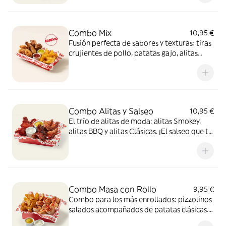
Combo Mix
10,95 €
Fusión perfecta de sabores y texturas: tiras
crujientes de pollo, patatas gajo, alitas
crujientes y dos salsas de 35g para mojar,
una mezcla 100% adictiva.
Combo Alitas y Salseo
10,95 €
El trío de alitas de moda: alitas Smokey,
alitas BBQ y alitas Clásicas. ¡El salseo que tu
cuerpo necesita!
Combo Masa con Rollo
9,95 €
Combo para los más enrollados: pizzolinos
salados acompañados de patatas clásicas.
Incluye 2 salsas de 35g para mojar.