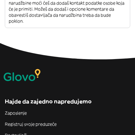
narudžbine moći ćeš da dodaš kontakt podatke osobe koja
će je primiti. Možeš da dodaš i opcione komentare da
obavestiš dostavljača da narudžbina treba da bude
poklon.
Hajde da zajedno napredujemo
Zaposlenje
Registruj svoje preduzeće