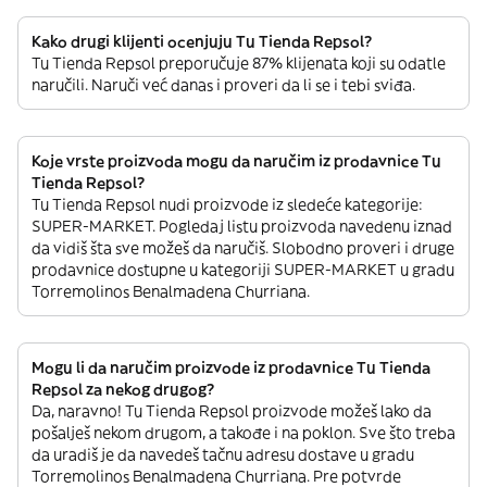
Kako drugi klijenti ocenjuju Tu Tienda Repsol?
Tu Tienda Repsol preporučuje 87% klijenata koji su odatle
naručili. Naruči već danas i proveri da li se i tebi sviđa.
Koje vrste proizvoda mogu da naručim iz prodavnice Tu
Tienda Repsol?
Tu Tienda Repsol nudi proizvode iz sledeće kategorije:
SUPER-MARKET. Pogledaj listu proizvoda navedenu iznad
da vidiš šta sve možeš da naručiš. Slobodno proveri i druge
prodavnice dostupne u kategoriji SUPER-MARKET u gradu
Torremolinos Benalmadena Churriana.
Mogu li da naručim proizvode iz prodavnice Tu Tienda
Repsol za nekog drugog?
Da, naravno! Tu Tienda Repsol proizvode možeš lako da
pošalješ nekom drugom, a takođe i na poklon. Sve što treba
da uradiš je da navedeš tačnu adresu dostave u gradu
Torremolinos Benalmadena Churriana. Pre potvrde