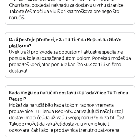
Churriana, pogledaj naknadu za dostavu u vrhu stranice.
Takođe ćeš moći da vidiš prikaz troškova pre nego što
naručiš.
Da li postoje promocije za Tu Tienda Repsol na Glovo
platformi?
Uvek traži proizvode sa popustom i aktuelne specijalne
ponude, koje su označene žutom bojom. Ponekad možeš da
pronađeš specijalne ponude kao što su 2 za 1 ili snižena
dostava!
Kada mogu da naručim dostavu iz prodavnice Tu Tienda
Repsol?
Možeš da naručiš bilo kada tokom radnog vremena
prodavnice Tu Tienda Repsol’s. Zahvaljujući našoj brzoj
dostavi moći ćeš da uživaš u svojoj narudžbini za tili čas!
Takođe možeš da zakažeš dostavu u vreme koje ti
odgovara, čak i ako je prodavnica trenutno zatvorena.