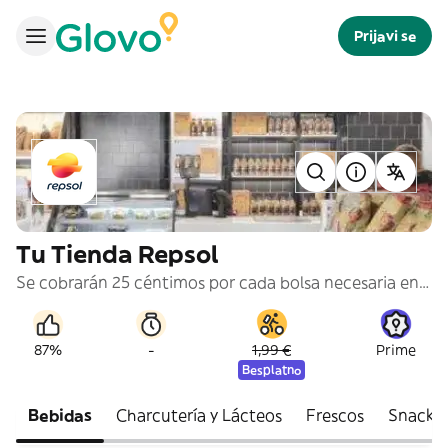
Prijavi se
Tu Tienda Repsol
Se cobrarán 25 céntimos por cada bolsa necesaria en tu pedido.
-
87%
1,99 €
Prime
Besplatno
Bebidas
Charcutería y Lácteos
Frescos
Snacks 