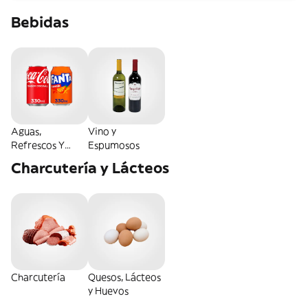
Bebidas
Aguas,
Vino y
Refrescos Y
Espumosos
Energéticas
Charcutería y Lácteos
Charcutería
Quesos, Lácteos
y Huevos