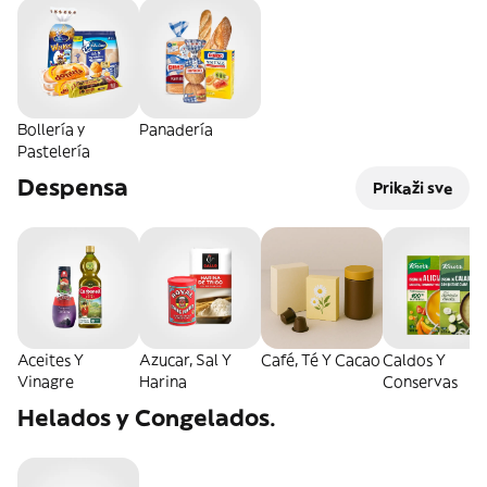
Bollería y
Panadería
Pastelería
Despensa
Prikaži sve
Aceites Y
Azucar, Sal Y
Café, Té Y Cacao
Caldos Y
Vinagre
Harina
Conservas
Helados y Congelados.