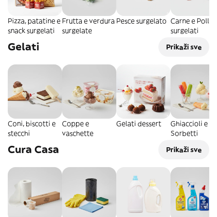
Pizza, patatine e
Frutta e verdura
Pesce surgelato
Carne e Pollo
snack surgelati
surgelate
surgelati
Gelati
Prikaži sve
Coni, biscotti e
Coppe e
Gelati dessert
Ghiaccioli e
stecchi
vaschette
Sorbetti
Cura Casa
Prikaži sve