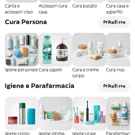
Carta e
Accessori cura
Cura bucato
Cura casa e
accessori cibo
casa
superfici
Cura Persona
Prikaži sve
Igiene personale
Cura capelli
Cura e creme
Cura viso
corpo
Igiene e Parafarmacia
Prikaži sve
Igiene corpo
Igiene intima
Igiene orale
Parafarmacia