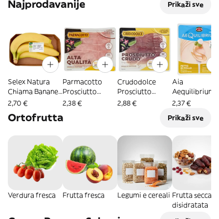
Najprodavanije
Prikaži sve
Selex Natura
Parmacotto
Crudodolce
Aia
Chiama Banane
Prosciutto
Prosciutto
Aequilibrium
Biologiche 700
Cotto Alta
Crudo
Petto Di Pollo
2,70 €
2,38 €
2,88 €
2,37 €
G
Qualità 100g
Stagionato 100
130 G
Ortofrutta
Prikaži sve
G
Verdura fresca
Frutta fresca
Legumi e cereali
Frutta secca e
disidratata