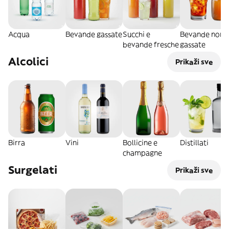
Acqua
Bevande gassate
Succhi e
Bevande non
bevande fresche
gassate
Alcolici
Prikaži sve
Birra
Vini
Bollicine e
Distillati
champagne
Surgelati
Prikaži sve