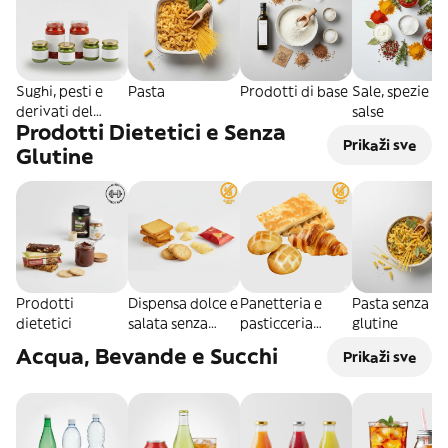
Sughi, pesti e
Pasta
Prodotti di base
Sale, spezie e
derivati del
salse
Prodotti Dietetici e Senza
pomodoro
Prikaži sve
Glutine
Prodotti
Dispensa dolce e
Panetteria e
Pasta senza
dietetici
salata senza
pasticceria
glutine
glutine
senza glutine
Acqua, Bevande e Succhi
Prikaži sve