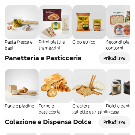
Pasta fresca e
Primi piatti e
Cibo etnico
Secondi piatti
basi
tramezzini
contorni
Panetteria e Pasticceria
Prikaži sve
Pane e piadine
Forno e
Crackers,
Dolci e panific
pasticceria
gallette e grissini
in casa
Colazione e Dispensa Dolce
Prikaži sve