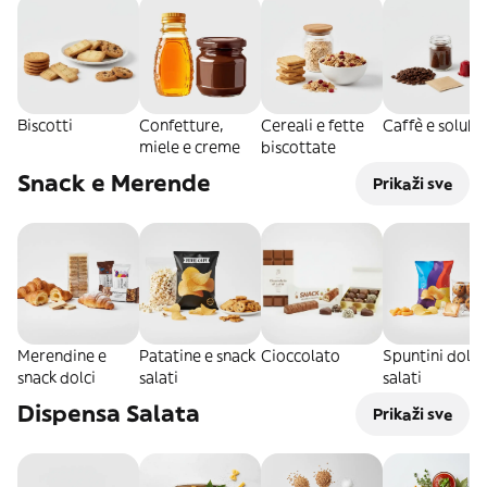
Biscotti
Confetture,
Cereali e fette
Caffè e solubil
miele e creme
biscottate
Snack e Merende
Prikaži sve
Merendine e
Patatine e snack
Cioccolato
Spuntini dolci
snack dolci
salati
salati
Dispensa Salata
Prikaži sve