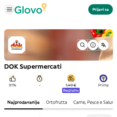
Prijavi se
DOK Supermercati
-
91%
1,49 €
Prime
Besplatno
Najprodavanije
Ortofrutta
Carne, Pesce e Salumi