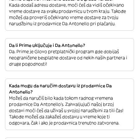
Kada dodaš adresu dostave, moći ćeš da vidiš očekivano
vreme dostave za svaku prodavnicu u tvom kraju. Takođe
možeš da proveriš očekivano vreme dostave za tvoju
narudžbinu iz prodavnice Da Antonello pri plaćanju.
Da li Prime uključuje i Da Antonello?
Da. Prime je Glovo pretplatnički program gde dobijaš
neograničene besplatne dostave od nekih naših partnera i
druge pogodnosti!
Kada mogu da naručim dostavu iz prodavnice Da
Antonello?
Možeš da naručiš bilo kada tokom radnog vremena
prodavnice Da Antonello’s. Zahvaljujući našoj brzoj
dostavi moći ćeš da uživaš u svojoj narudžbini za tili čas!
Takođe možeš da zakažeš dostavu u vreme koje ti
odgovara, čak i ako je prodavnica trenutno zatvorena.