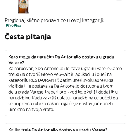
Pregledaj slične prodavnice u ovoj kategoriji:
Pivo
Pica
Česta pitanja
Kako mogu da naručim Da Antonello dostavu u gradu
Varese?
Za naručivanje Da Antonello dostave u gradu Varese, samo
treba da otvoriš Glovo veb-sajt ili aplikaciju i odeš na
kategoriju RESTAURANT”. Zatim unesi svoju adresu da
vidiš da li je dostava za Da Antonello dostupna u tvom
delu grada Varese. Izaberi proizvod koje želiš i dodaj ih u
narudžbinu. Kada završiš uplatu, narudžbina će početi da
se priprema i ubrzo nakon toga će je dostavljač doneti
direktno na tvoja vrata.
Koliko traje Da Antonello dostava u gradu Varese?