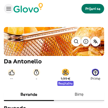
Prijavi se
Da Antonello
-
--
1,99 €
Prime
Besplatno
Bevande
Birre