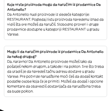
Koje vrste proizvoda mogu da naručim iz prodavnice Da
Antonello?
Da Antonello nudi proizvode iz sledeće kategorije:
RESTAURANT. Pogledaj listu proizvoda navedenu iznad da
vidiš šta sve možeš da naručiš. Slobodno proveri i druge
prodavnice dostupne u kategoriji RESTAURANT u gradu
Varese.
Mogu li da naručim proizvode iz prodavnice Da Antonello
za nekog drugog?
Da, naravno! Da Antonello proizvode možeš lako da
pošalješ nekom drugom, a takođe i na poklon. Sve što treba
da uradiš je da navedeš tačnu adresu dostave u gradu
Varese. Pre potvrde narudžbine moći ćeš da dodaš kontakt
podatke osobe koja će je primiti. Možeš da dodaš i opcione
komentare da obavestiš dostavljača da narudžbina treba
da bude poklon.