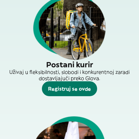
Postani kurir
Uživaj u fleksibilnosti, slobodi i konkurentnoj zaradi
dostavljajući preko Glova.
Registruj se ovde