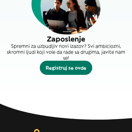
Zaposlenje
Spremni za uzbudljiv novi izazov? Svi ambiciozni,
skromni ljudi koji vole da rade sa drugima, javite nam
se!
Registruj se ovde