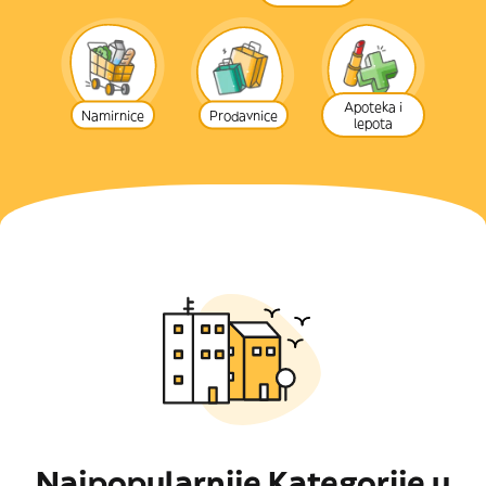
Apoteka i
Namirnice
Prodavnice
lepota
Najpopularnije Kategorije u