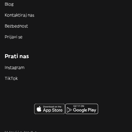
Blog
Kontaktiraj nas
Bezbednost
Prijavi se
Prati nas
Instagram
TikTok