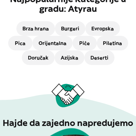
gradu: Atyrau
Brza hrana
Burgeri
Evropska
Pica
Orijentalna
Piće
Piletina
Doručak
Azijska
Deserti
Hajde da zajedno napredujemo