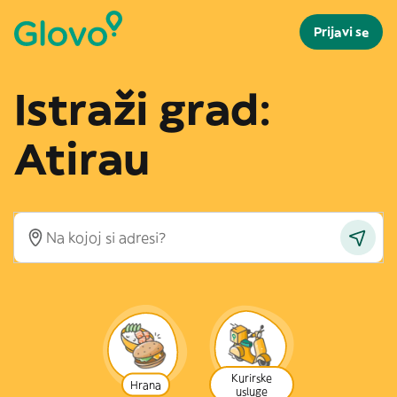
Prijavi se
Istraži grad:
Atirau
Kurirske
Hrana
usluge