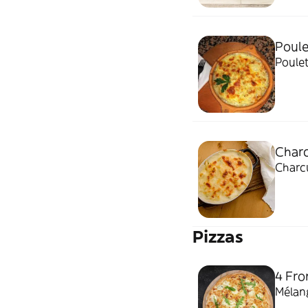
Poule
Poulet
Charc
Charcu
Pizzas
4 Fr
Mélang