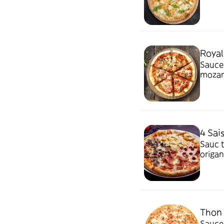
Royal
Sauce 
mozarr
4 Sai
Sauc t
origan
Thon
Sauce 