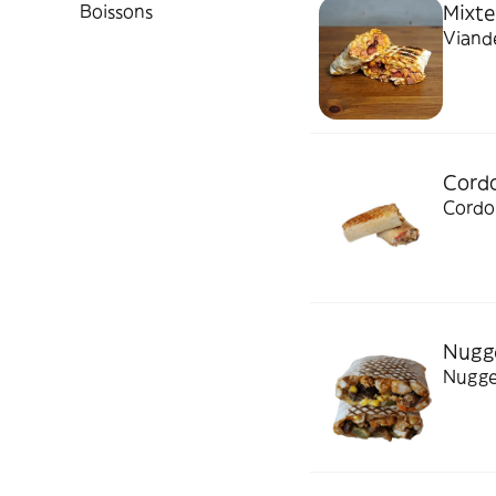
Boissons
Mixte
Viande
Cord
Cordon
Nugg
Nugget