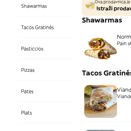
Ova prodavnica je 
Shawarmas
Istraži prodav
Shawarmas
Tacos Gratinés
Norm
Pain s
Pasticcios
Pizzas
Tacos Gratiné
Vian
Pates
Viande
Plats