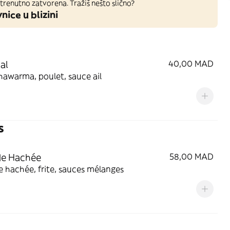
trenutno zatvorena. Tražiš nešto slično?
nice u blizini
al
40,00 MAD
hawarma, poulet, sauce ail
s
de Hachée
58,00 MAD
 hachée, frite, sauces mélanges