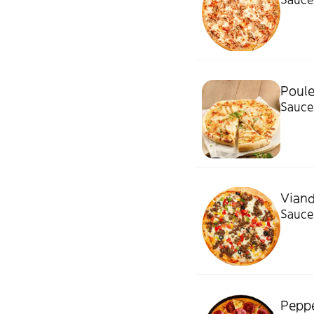
Poule
Sauce 
Vian
Sauce 
Pepp