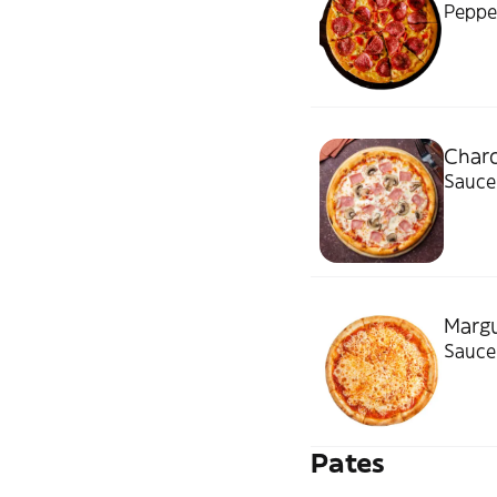
Pepper
Charc
Sauce 
Margu
Sauce 
Pates