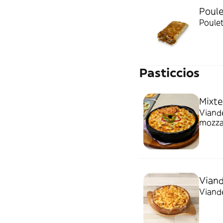
Poule
Poulet
Pasticcios
Mixte
Viande
mozza
Vian
Viande