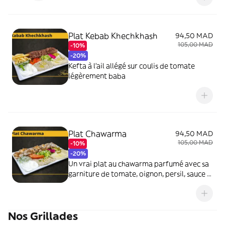
Plat Kebab Khechkhash
94,50 MAD
105,00 MAD
-10%
-20%
Kefta à l'ail allégé sur coulis de tomate
légèrement baba
Plat Chawarma
94,50 MAD
105,00 MAD
-10%
-20%
Un vrai plat au chawarma parfumé avec sa
garniture de tomate, oignon, persil, sauce à
l'all allégée, hommos, baba ghanouj (purée
d'aubergine) à la crème de sésame
Nos Grillades