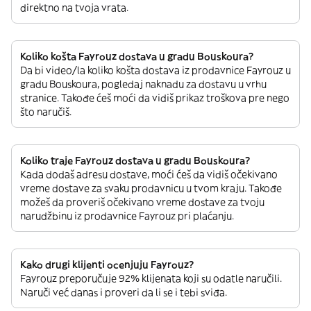
direktno na tvoja vrata.
Koliko košta Fayrouz dostava u gradu Bouskoura?
Da bi video/la koliko košta dostava iz prodavnice Fayrouz u
gradu Bouskoura, pogledaj naknadu za dostavu u vrhu
stranice. Takođe ćeš moći da vidiš prikaz troškova pre nego
što naručiš.
Koliko traje Fayrouz dostava u gradu Bouskoura?
Kada dodaš adresu dostave, moći ćeš da vidiš očekivano
vreme dostave za svaku prodavnicu u tvom kraju. Takođe
možeš da proveriš očekivano vreme dostave za tvoju
narudžbinu iz prodavnice Fayrouz pri plaćanju.
Kako drugi klijenti ocenjuju Fayrouz?
Fayrouz preporučuje 92% klijenata koji su odatle naručili.
Naruči već danas i proveri da li se i tebi sviđa.