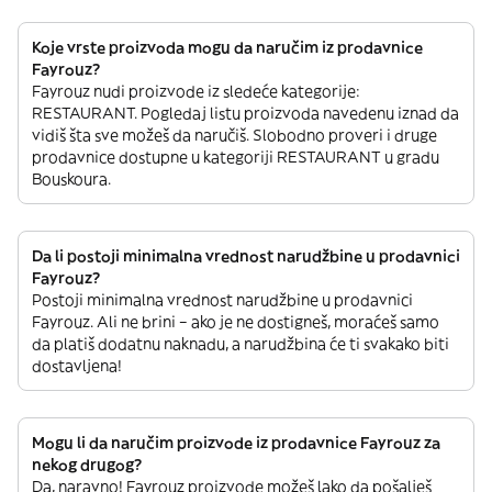
Koje vrste proizvoda mogu da naručim iz prodavnice
Fayrouz?
Fayrouz nudi proizvode iz sledeće kategorije:
RESTAURANT. Pogledaj listu proizvoda navedenu iznad da
vidiš šta sve možeš da naručiš. Slobodno proveri i druge
prodavnice dostupne u kategoriji RESTAURANT u gradu
Bouskoura.
Da li postoji minimalna vrednost narudžbine u prodavnici
Fayrouz?
Postoji minimalna vrednost narudžbine u prodavnici
Fayrouz. Ali ne brini – ako je ne dostigneš, moraćeš samo
da platiš dodatnu naknadu, a narudžbina će ti svakako biti
dostavljena!
Mogu li da naručim proizvode iz prodavnice Fayrouz za
nekog drugog?
Da, naravno! Fayrouz proizvode možeš lako da pošalješ