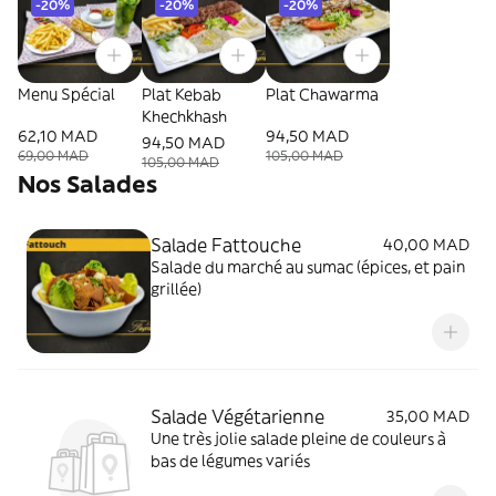
-20%
-20%
-20%
Menu Spécial
Plat Kebab
Plat Chawarma
Khechkhash
62,10 MAD
94,50 MAD
94,50 MAD
69,00 MAD
105,00 MAD
105,00 MAD
Nos Salades
Salade Fattouche
40,00 MAD
Salade du marché au sumac (épices, et pain
grillée)
Salade Végétarienne
35,00 MAD
Une très jolie salade pleine de couleurs à
bas de légumes variés