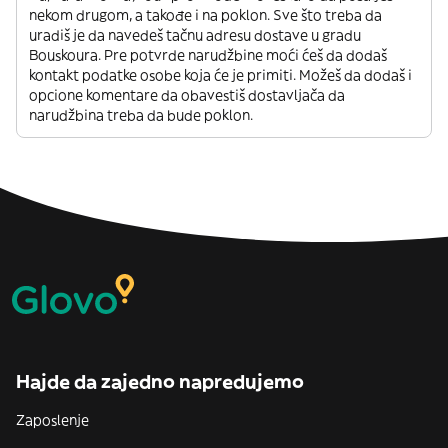
nekom drugom, a takođe i na poklon. Sve što treba da
uradiš je da navedeš tačnu adresu dostave u gradu
Bouskoura. Pre potvrde narudžbine moći ćeš da dodaš
kontakt podatke osobe koja će je primiti. Možeš da dodaš i
opcione komentare da obavestiš dostavljača da
narudžbina treba da bude poklon.
Hajde da zajedno napredujemo
Zaposlenje