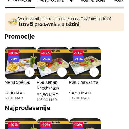
Ova prodavnica je trenutno zatvorena. Tražiš nešto slično?
Istraži prodavnice u blizini
Promocije
-10%
-10%
-10%
-20%
-20%
-20%
Menu Spécial
Plat Kebab
Plat Chawarma
Khechkhash
62,10 MAD
94,50 MAD
94,50 MAD
69,00 MAD
105,00 MAD
105,00 MAD
Najprodavanije
-10%
-10%
-10%