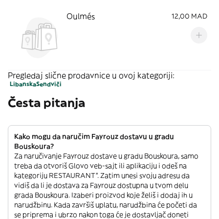
Oulmés
12,00 MAD
Pregledaj slične prodavnice u ovoj kategoriji:
Libanska
Sendviči
Česta pitanja
Kako mogu da naručim Fayrouz dostavu u gradu
Bouskoura?
Za naručivanje Fayrouz dostave u gradu Bouskoura, samo
treba da otvoriš Glovo veb-sajt ili aplikaciju i odeš na
kategoriju RESTAURANT”. Zatim unesi svoju adresu da
vidiš da li je dostava za Fayrouz dostupna u tvom delu
grada Bouskoura. Izaberi proizvod koje želiš i dodaj ih u
narudžbinu. Kada završiš uplatu, narudžbina će početi da
se priprema i ubrzo nakon toga će je dostavljač doneti