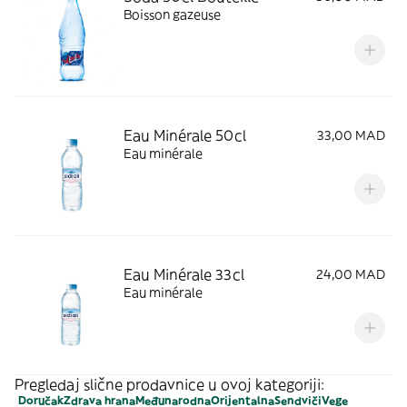
Boisson gazeuse
Eau Minérale 50cl
33,00 MAD
Eau minérale
Eau Minérale 33cl
24,00 MAD
Eau minérale
Pregledaj slične prodavnice u ovoj kategoriji:
Doručak
Zdrava hrana
Međunarodna
Orijentalna
Sendviči
Vege