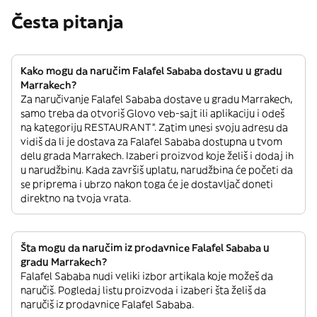
Česta pitanja
Kako mogu da naručim Falafel Sababa dostavu u gradu
Marrakech?
Za naručivanje Falafel Sababa dostave u gradu Marrakech,
samo treba da otvoriš Glovo veb-sajt ili aplikaciju i odeš
na kategoriju RESTAURANT”. Zatim unesi svoju adresu da
vidiš da li je dostava za Falafel Sababa dostupna u tvom
delu grada Marrakech. Izaberi proizvod koje želiš i dodaj ih
u narudžbinu. Kada završiš uplatu, narudžbina će početi da
se priprema i ubrzo nakon toga će je dostavljač doneti
direktno na tvoja vrata.
Šta mogu da naručim iz prodavnice Falafel Sababa u
gradu Marrakech?
Falafel Sababa nudi veliki izbor artikala koje možeš da
naručiš. Pogledaj listu proizvoda i izaberi šta želiš da
naručiš iz prodavnice Falafel Sababa.