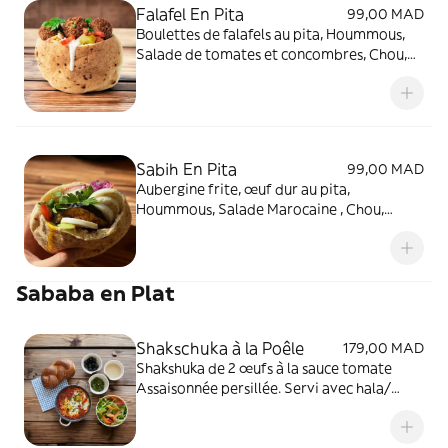
Falafel En Pita
99,00 MAD
Boulettes de falafels au pita, Hoummous,
Salade de tomates et concombres, Chou,
Piquante au choix. Servi avec tahini et
sahug vert (piquante).
Sabih En Pita
99,00 MAD
Aubergine frite, œuf dur au pita,
Hoummous, Salade Marocaine , Chou,
Piquante au choix. Servi avec tahini, amba
et sahug vert (piquante).
Sababa en Plat
Shakschuka à la Poêle
179,00 MAD
Shakshuka de 2 œufs à la sauce tomate
Assaisonnée persillée. Servi avec hala/
baguette, salade individuelle, tahini, olives
et sahug vert.