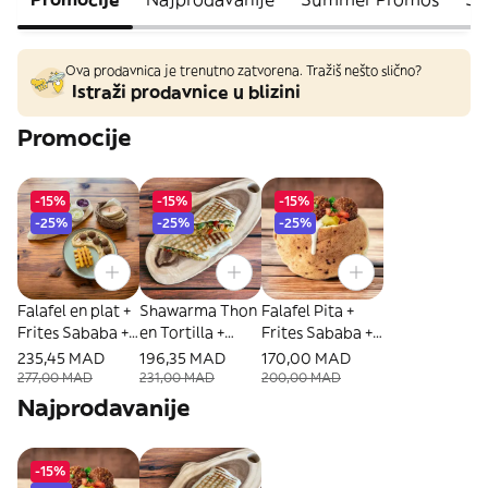
Ova prodavnica je trenutno zatvorena. Tražiš nešto slično?
Istraži prodavnice u blizini
Promocije
-15%
-15%
-15%
-25%
-25%
-25%
Falafel en plat +
Shawarma Thon
Falafel Pita +
Frites Sababa +
en Tortilla +
Frites Sababa +
Coca cola 25cl
Frites Sababa +
Coca cola 25cl
235,45 MAD
196,35 MAD
170,00 MAD
Coca Cola 25cl
277,00 MAD
231,00 MAD
200,00 MAD
Najprodavanije
-15%