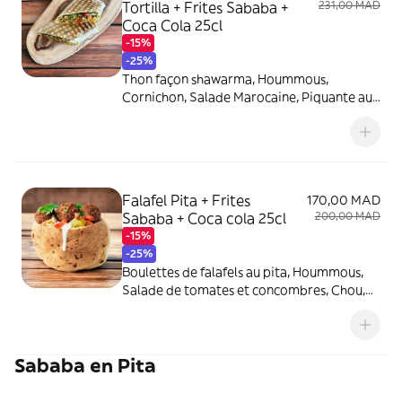
Tortilla + Frites Sababa +
231,00 MAD
Coca Cola 25cl
-15%
-25%
Thon façon shawarma, Hoummous,
Cornichon, Salade Marocaine, Piquante au
choix.
Falafel Pita + Frites
170,00 MAD
Sababa + Coca cola 25cl
200,00 MAD
-15%
-25%
Boulettes de falafels au pita, Hoummous,
Salade de tomates et concombres, Chou,
Piquante au choix. Servi avec tahini et
sahug vert (piquante).
Sababa en Pita