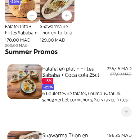
-25%
Falafel Pita +
Shawarma de
Frites Sababa +
Thon en Tortilla
Coca cola 25cl
170,00 MAD
129,00 MAD
200,00 MAD
Summer Promos
Falafel en plat + Frites
235,45 MAD
Sababa + Coca cola 25cl
277,00 MAD
-15%
-25%
6 boulettes de falafel, houmous, tahini,
sahug vert et cornichons, Servi avec frites
salade et 1 pita
Shawarma Thon en
196,35 MAD