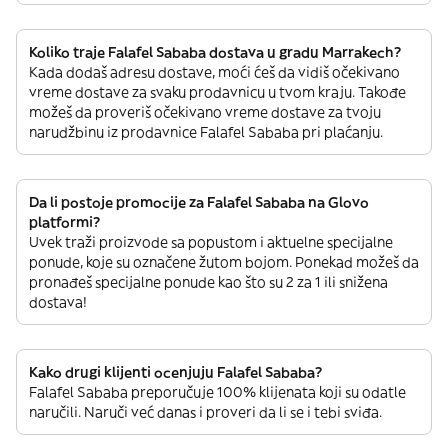
Koliko traje Falafel Sababa dostava u gradu Marrakech?
Kada dodaš adresu dostave, moći ćeš da vidiš očekivano
vreme dostave za svaku prodavnicu u tvom kraju. Takođe
možeš da proveriš očekivano vreme dostave za tvoju
narudžbinu iz prodavnice Falafel Sababa pri plaćanju.
Da li postoje promocije za Falafel Sababa na Glovo
platformi?
Uvek traži proizvode sa popustom i aktuelne specijalne
ponude, koje su označene žutom bojom. Ponekad možeš da
pronađeš specijalne ponude kao što su 2 za 1 ili snižena
dostava!
Kako drugi klijenti ocenjuju Falafel Sababa?
Falafel Sababa preporučuje 100% klijenata koji su odatle
naručili. Naruči već danas i proveri da li se i tebi sviđa.