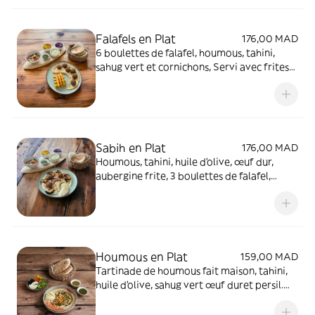
Falafels en Plat
176,00 MAD
6 boulettes de falafel, houmous, tahini,
sahug vert et cornichons, Servi avec frites
salade et 1 pita
Sabih en Plat
176,00 MAD
Houmous, tahini, huile d’olive, œuf dur,
aubergine frite, 3 boulettes de falafel,
persil. Servi avec 1 pita, salade et sahug
vert.
Houmous en Plat
159,00 MAD
Tartinade de houmous fait maison, tahini,
huile d’olive, sahug vert œuf duret persil.
Servi avec 2 pitas, oignon, poivre vert et
cornichons.