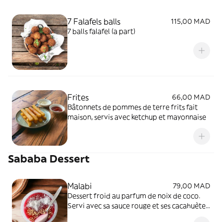
7 Falafels balls
115,00 MAD
7 balls falafel (a part)
Frites
66,00 MAD
Bâtonnets de pommes de terre frits fait
maison, servis avec ketchup et mayonnaise
Sababa Dessert
Malabi
79,00 MAD
Dessert froid au parfum de noix de coco.
Servi avec sa sauce rouge et ses cacahuètes.
125gr.