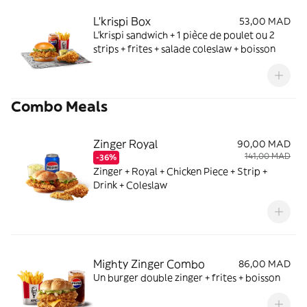
L'krispi Box
53,00 MAD
L'krispi sandwich + 1 pièce de poulet ou 2
strips + frites + salade coleslaw + boisson
Combo Meals
Zinger Royal
90,00 MAD
141,00 MAD
-36%
Zinger + Royal + Chicken Piece + Strip +
Drink + Coleslaw
Mighty Zinger Combo
86,00 MAD
Un burger double zinger + frites + boisson