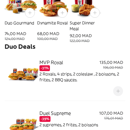
Duo Gourmand
Dynamite Royal
Super Dinner
Meal
74,00 MAD
68,00 MAD
92,00 MAD
124,00 MAD
100,00 MAD
122,00 MAD
Duo Deals
MVP Royal
135,00 MAD
196,00 MAD
-31%
2 Royals, 4 strips, 2 coleslaw , 2 boissons, 2
frites, 2 BBQ sauces.
Duel Supreme
107,00 MAD
176,01 MAD
-39%
2 supremes, 2 frites, 2 boissons