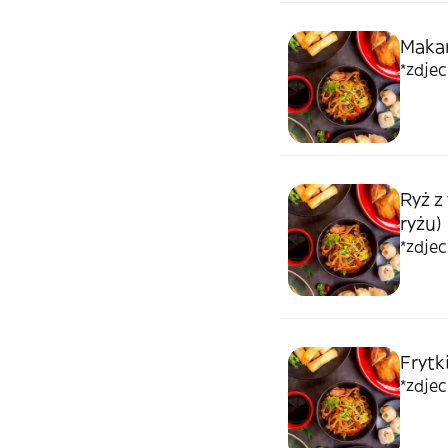
Makar
*zdje
Ryż z
ryżu)
*zdje
Frytk
*zdje