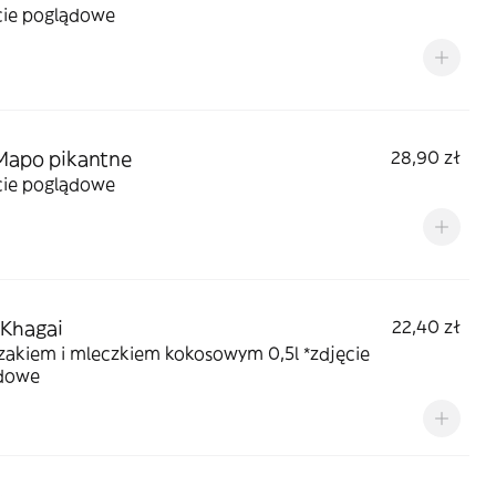
cie poglądowe
Mapo pikantne
28,90 zł
cie poglądowe
Khagai
22,40 zł
zakiem i mleczkiem kokosowym 0,5l *zdjęcie
dowe