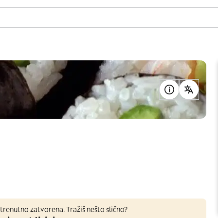
trenutno zatvorena. Tražiš nešto slično?