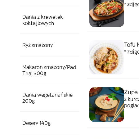
* zdję
Dania z krewetek
koktajlowych
Tofu 
Ryż smażony
* zdję
Makaron smażony/Pad
Thai 300g
Zupa 
Dania wegetariańskie
z kurc
200g
pogla
Desery 140g