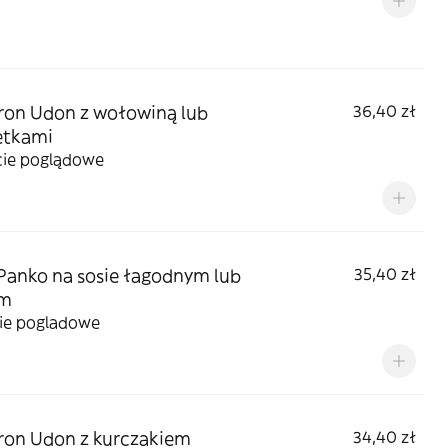
on Udon z wołowiną lub
36,40 zł
etkami
cie poglądowe
 Panko na sosie łagodnym lub
35,40 zł
ym
cie pogladowe
on Udon z kurczakiem
34,40 zł