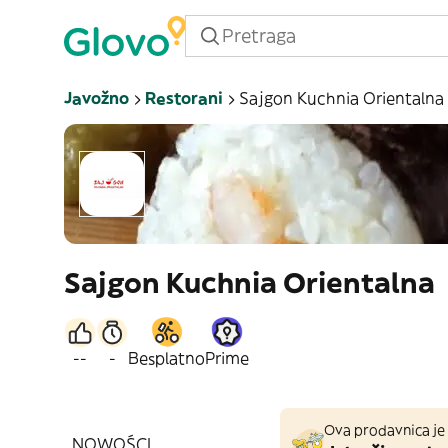
Javožno
Restorani
Sajgon Kuchnia Orientalna
Sajgon Kuchnia Orientalna
--
-
Besplatno
Prime
Ova prodavnica je 
NOWOŚCI