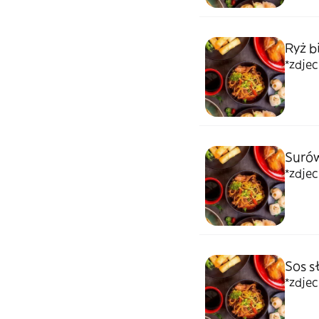
Ryż b
*zdje
Surów
*zdje
Sos s
*zdje