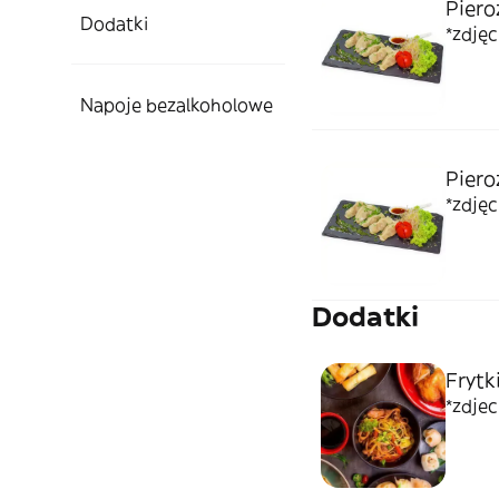
Piero
Dodatki
*zdję
Napoje bezalkoholowe
Piero
*zdję
Dodatki
Frytk
*zdje