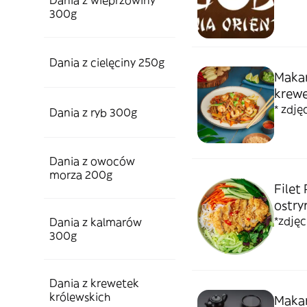
Dania z wieprzowiny
300g
Dania z cielęciny 250g
Makar
krew
* zdję
Dania z ryb 300g
Dania z owoców
morza 200g
Filet
ostr
*zdję
Dania z kalmarów
300g
Dania z krewetek
królewskich
Makar