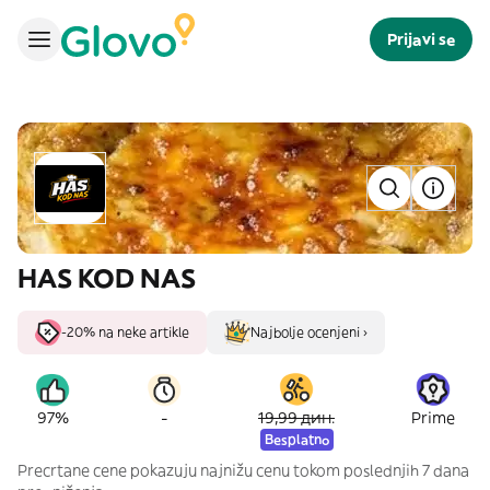
Prijavi se
HAS KOD NAS
-20% na neke artikle
Najbolje ocenjeni ›
-
97%
19,99 дин.
Prime
Besplatno
Precrtane cene pokazuju najnižu cenu tokom poslednjih 7 dana