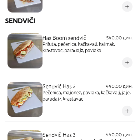
SENDVIČI
Has Boom sendvič
540,00 дин.
Pršuta, pečenica, kačkavalj, kajmak,
krastavac, paradajz, pavlaka
Sendvič Has 2
440,00 дин.
Pečenica, majonez, pavlaka, kačkavalj, jaje,
paradajz, krastavac
Sendvič Has 3
440,00 дин.