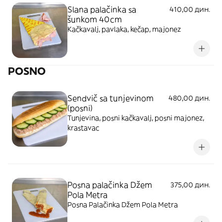
Slana palačinka sa
410,00 дин.
šunkom 40cm
Kačkavalj, pavlaka, kečap, majonez
POSNO
Sendvič sa tunjevinom
480,00 дин.
(posni)
Tunjevina, posni kačkavalj, posni majonez,
krastavac
Posna palačinka Džem
375,00 дин.
Pola Metra
Posna Palačinka Džem Pola Metra