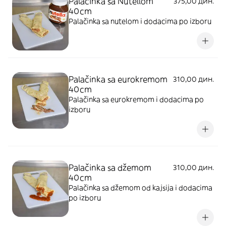
Palačinka sa Nutellom
375,00 дин.
40cm
Palačinka sa nutelom i dodacima po izboru
Palačinka sa eurokremom
310,00 дин.
40cm
Palačinka sa eurokremom i dodacima po
izboru
Palačinka sa džemom
310,00 дин.
40cm
Palačinka sa džemom od kajsija i dodacima
po izboru