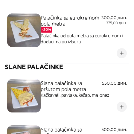
Palačinka sa eurokremom
300,00 дин.
pola metra
375,00 дин.
-20%
Palačinka od pola metra sa eurokremom i
dodacima po izboru
SLANE PALAČINKE
Slana palačinka sa
550,00 дин.
pršutom pola metra
Kačkavalj, pavlaka, kečap, majonez
Slana palačinka sa
500,00 дин.