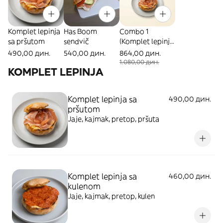
Komplet lepinja
Has Boom
Combo 1
sa pršutom
sendvič
(Komplet lepinja,
palačinka &
490,00 дин.
540,00 дин.
864,00 дин.
Coca Cola 0.33l)
1.080,00 дин.
KOMPLET LEPINJA
Komplet lepinja sa
490,00 дин.
pršutom
Jaje, kajmak, pretop, pršuta
Komplet lepinja sa
460,00 дин.
kulenom
Jaje, kajmak, pretop, kulen