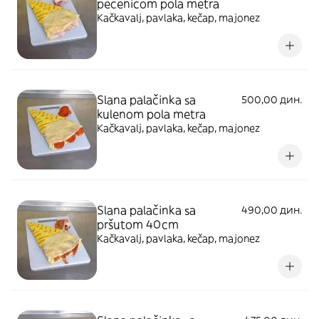
pečenicom pola metra
Kačkavalj, pavlaka, kečap, majonez
Slana palačinka sa
500,00 дин.
kulenom pola metra
Kačkavalj, pavlaka, kečap, majonez
Slana palačinka sa
490,00 дин.
pršutom 40cm
Kačkavalj, pavlaka, kečap, majonez