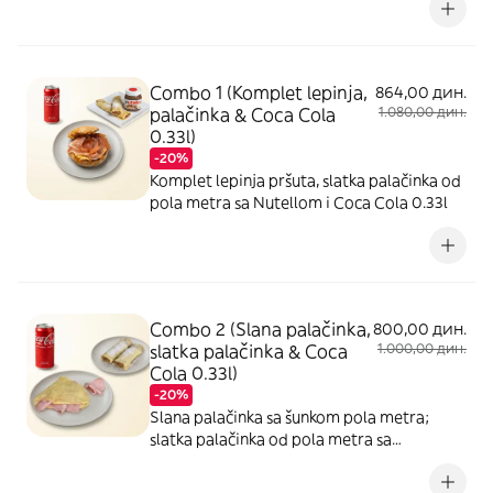
Cola 0.33l
Combo 1 (Komplet lepinja,
864,00 дин.
palačinka & Coca Cola
1.080,00 дин.
0.33l)
-20%
Komplet lepinja pršuta, slatka palačinka od
pola metra sa Nutellom i Coca Cola 0.33l
Combo 2 (Slana palačinka,
800,00 дин.
slatka palačinka & Coca
1.000,00 дин.
Cola 0.33l)
-20%
Slana palačinka sa šunkom pola metra;
slatka palačinka od pola metra sa
eurokremom i Coca Cola 0.33l