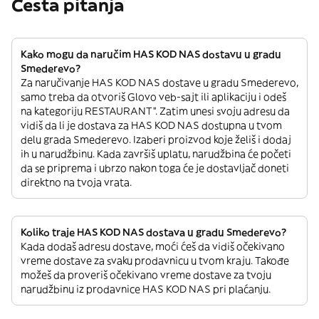
Česta pitanja
Kako mogu da naručim HAS KOD NAS dostavu u gradu
Smederevo?
Za naručivanje HAS KOD NAS dostave u gradu Smederevo,
samo treba da otvoriš Glovo veb-sajt ili aplikaciju i odeš
na kategoriju RESTAURANT”. Zatim unesi svoju adresu da
vidiš da li je dostava za HAS KOD NAS dostupna u tvom
delu grada Smederevo. Izaberi proizvod koje želiš i dodaj
ih u narudžbinu. Kada završiš uplatu, narudžbina će početi
da se priprema i ubrzo nakon toga će je dostavljač doneti
direktno na tvoja vrata.
Koliko traje HAS KOD NAS dostava u gradu Smederevo?
Kada dodaš adresu dostave, moći ćeš da vidiš očekivano
vreme dostave za svaku prodavnicu u tvom kraju. Takođe
možeš da proveriš očekivano vreme dostave za tvoju
narudžbinu iz prodavnice HAS KOD NAS pri plaćanju.