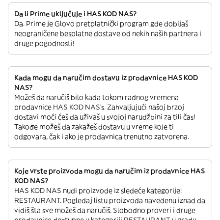
Da li Prime uključuje i HAS KOD NAS?
Da. Prime je Glovo pretplatnički program gde dobijaš
neograničene besplatne dostave od nekih naših partnera i
druge pogodnosti!
Kada mogu da naručim dostavu iz prodavnice HAS KOD
NAS?
Možeš da naručiš bilo kada tokom radnog vremena
prodavnice HAS KOD NAS’s. Zahvaljujući našoj brzoj
dostavi moći ćeš da uživaš u svojoj narudžbini za tili čas!
Takođe možeš da zakažeš dostavu u vreme koje ti
odgovara, čak i ako je prodavnica trenutno zatvorena.
Koje vrste proizvoda mogu da naručim iz prodavnice HAS
KOD NAS?
HAS KOD NAS nudi proizvode iz sledeće kategorije:
RESTAURANT. Pogledaj listu proizvoda navedenu iznad da
vidiš šta sve možeš da naručiš. Slobodno proveri i druge