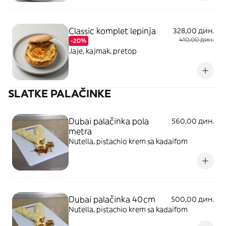
Classic komplet lepinja
328,00 дин.
410,00 дин.
-20%
Jaje, kajmak, pretop
SLATKE PALAČINKE
Dubai palačinka pola
560,00 дин.
metra
Nutella, pistachio krem sa kadaifom
Dubai palačinka 40cm
500,00 дин.
Nutella, pistachio krem sa kadaifom