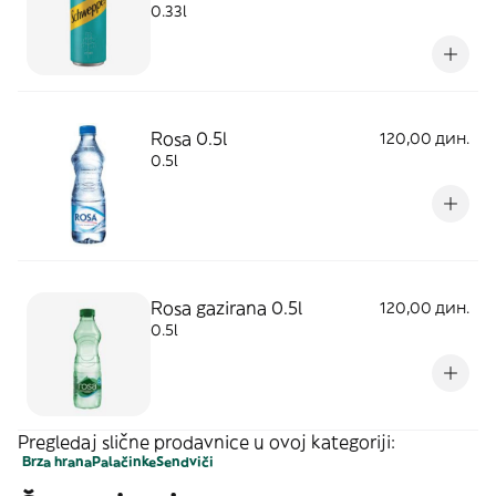
0.33l
Rosa 0.5l
120,00 дин.
0.5l
Rosa gazirana 0.5l
120,00 дин.
0.5l
Pregledaj slične prodavnice u ovoj kategoriji:
Brza hrana
Palačinke
Sendviči