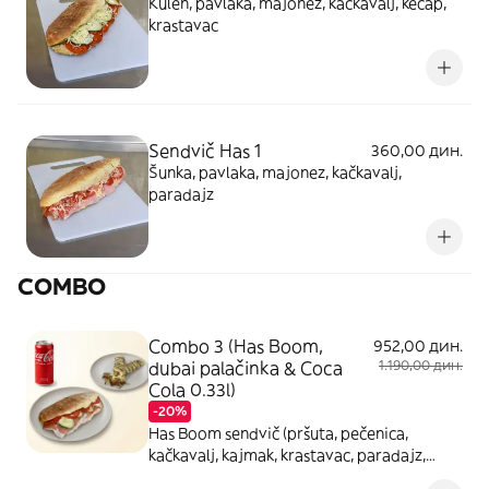
Kulen, pavlaka, majonez, kačkavalj, kečap,
krastavac
Sendvič Has 1
360,00 дин.
Šunka, pavlaka, majonez, kačkavalj,
paradajz
COMBO
Combo 3 (Has Boom,
952,00 дин.
dubai palačinka & Coca
1.190,00 дин.
Cola 0.33l)
-20%
Has Boom sendvič (pršuta, pečenica,
kačkavalj, kajmak, krastavac, paradajz,
pavlaka); Dubai palačinka 40cm & Coca