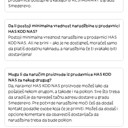
prodavnice dostupne u kategoriji RESTAURANT u gradu
Smederevo.
Da li postoji minimalna vrednost narudžbine u prodavnici
HAS KOD NAS?
Postoji minimalna vrednost narudžbine u prodavnici HAS
KOD NAS. Ali ne brini – ako je ne dostigneš, moraćeš samo
da platiš dodatnu naknadu, a narudžbina će ti svakako biti
dostavljena!
Mogu li da naručim proizvode iz prodavnice HAS KOD
NAS za nekog drugog?
Da, naravno! HAS KOD NAS proizvode možeš lako da
pošalješ nekom drugom, a takođe i na poklon. Sve što treba
da uradiš je da navedeš tačnu adresu dostave u gradu
Smederevo. Pre potvrde narudžbine moći ćeš da dodaš
kontakt podatke osobe koja će je primiti. Možeš da dodaš i
opcione komentare da obavestiš dostavljača da
narudžbina treba da bude poklon.