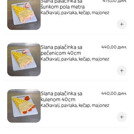
Slana palačinka sa
475,00 дин.
šunkom pola metra
Kačkavalj, pavlaka, kečap, majonez
Slana palačinka sa
440,00 дин.
pečenicom 40cm
Kačkavalj, pavlaka, kečap, majonez
Slana palačinka sa
440,00 дин.
kulenom 40cm
Kačkavalj, pavlaka, kečap, majonez