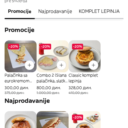
pre sniženja
Promocije
Najprodavanije
KOMPLET LEPINJA
Promocije
-20%
-20%
-20%
Palačinka sa
Combo 2 (Slana
Classic komplet
eurokremom
palačinka, slatka
lepinja
pola metra
palačinka &
300,00 дин.
800,00 дин.
328,00 дин.
Coca Cola 0.33l)
375,00 дин.
1.000,00 дин.
410,00 дин.
Najprodavanije
-20%