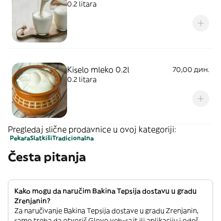
0.2 litara
Kiselo mleko 0.2l
70,00 дин.
0.2 litara
Pregledaj slične prodavnice u ovoj kategoriji:
Pekara
Slatkiši
Tradicionalna
Česta pitanja
Kako mogu da naručim Bakina Tepsija dostavu u gradu
Zrenjanin?
Za naručivanje Bakina Tepsija dostave u gradu Zrenjanin,
samo treba da otvoriš Glovo veb-sajt ili aplikaciju i odeš