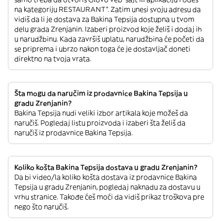
na kategoriju RESTAURANT”. Zatim unesi svoju adresu da
vidiš da li je dostava za Bakina Tepsija dostupna u tvom
delu grada Zrenjanin. Izaberi proizvod koje želiš i dodaj ih
u narudžbinu. Kada završiš uplatu, narudžbina će početi da
se priprema i ubrzo nakon toga će je dostavljač doneti
direktno na tvoja vrata.
Šta mogu da naručim iz prodavnice Bakina Tepsija u
gradu Zrenjanin?
Bakina Tepsija nudi veliki izbor artikala koje možeš da
naručiš. Pogledaj listu proizvoda i izaberi šta želiš da
naručiš iz prodavnice Bakina Tepsija.
Koliko košta Bakina Tepsija dostava u gradu Zrenjanin?
Da bi video/la koliko košta dostava iz prodavnice Bakina
Tepsija u gradu Zrenjanin, pogledaj naknadu za dostavu u
vrhu stranice. Takođe ćeš moći da vidiš prikaz troškova pre
nego što naručiš.