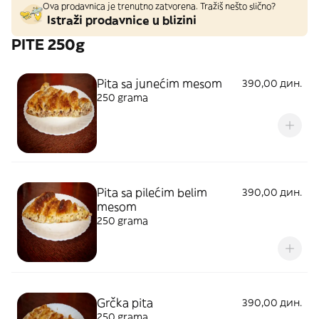
Ova prodavnica je trenutno zatvorena. Tražiš nešto slično?
Istraži prodavnice u blizini
PITE 250g
Pita sa junećim mesom
390,00 дин.
250 grama
Pita sa pilećim belim
390,00 дин.
mesom
250 grama
Grčka pita
390,00 дин.
250 grama