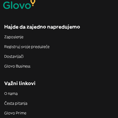
Hajde da zajedno napredujemo
Zaposlenje
Registruj svoje preduzeće
Dostavljači
Glovo Business
Važni linkovi
O nama
Česta pitanja
Glovo Prime