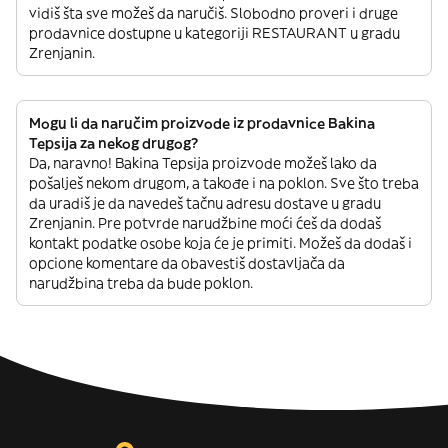
vidiš šta sve možeš da naručiš. Slobodno proveri i druge
prodavnice dostupne u kategoriji RESTAURANT u gradu
Zrenjanin.
Mogu li da naručim proizvode iz prodavnice Bakina
Tepsija za nekog drugog?
Da, naravno! Bakina Tepsija proizvode možeš lako da
pošalješ nekom drugom, a takođe i na poklon. Sve što treba
da uradiš je da navedeš tačnu adresu dostave u gradu
Zrenjanin. Pre potvrde narudžbine moći ćeš da dodaš
kontakt podatke osobe koja će je primiti. Možeš da dodaš i
opcione komentare da obavestiš dostavljača da
narudžbina treba da bude poklon.