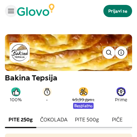
Prijavi se
Bakina Tepsija
-
100%
49,99 дин.
Prime
Besplatno
PITE 250g
ČOKOLADA
PITE 500g
PIĆE