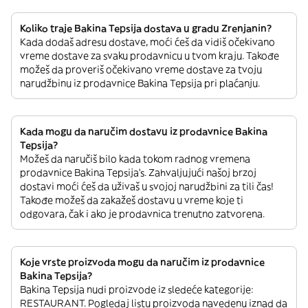
Koliko traje Bakina Tepsija dostava u gradu Zrenjanin?
Kada dodaš adresu dostave, moći ćeš da vidiš očekivano
vreme dostave za svaku prodavnicu u tvom kraju. Takođe
možeš da proveriš očekivano vreme dostave za tvoju
narudžbinu iz prodavnice Bakina Tepsija pri plaćanju.
Kada mogu da naručim dostavu iz prodavnice Bakina
Tepsija?
Možeš da naručiš bilo kada tokom radnog vremena
prodavnice Bakina Tepsija’s. Zahvaljujući našoj brzoj
dostavi moći ćeš da uživaš u svojoj narudžbini za tili čas!
Takođe možeš da zakažeš dostavu u vreme koje ti
odgovara, čak i ako je prodavnica trenutno zatvorena.
Koje vrste proizvoda mogu da naručim iz prodavnice
Bakina Tepsija?
Bakina Tepsija nudi proizvode iz sledeće kategorije:
RESTAURANT. Pogledaj listu proizvoda navedenu iznad da