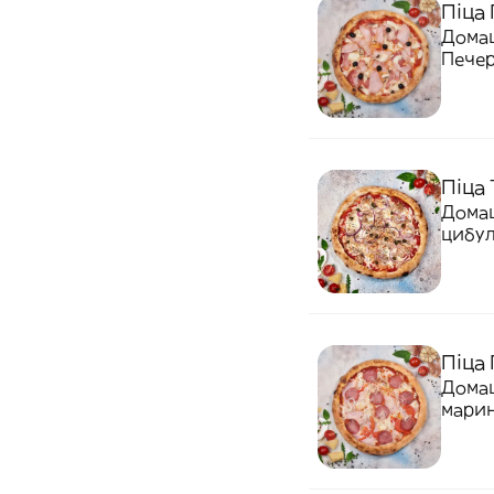
Піца 
Домаш
Печер
Піца 
Домаш
цибул
Піца 
Домаш
марин