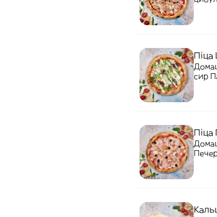
Піца 
Домаш
сир П
Піца
Домаш
Печер
Кальц