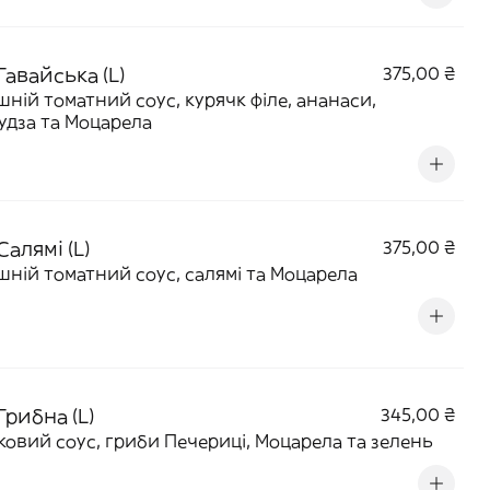
Гавайська (L)
375,00 ₴
ній томатний соус, курячк філе, ананаси,
удза та Моцарела
Салямі (L)
375,00 ₴
ній томатний соус, салямі та Моцарела
Грибна (L)
345,00 ₴
овий соус, гриби Печериці, Моцарела та зелень