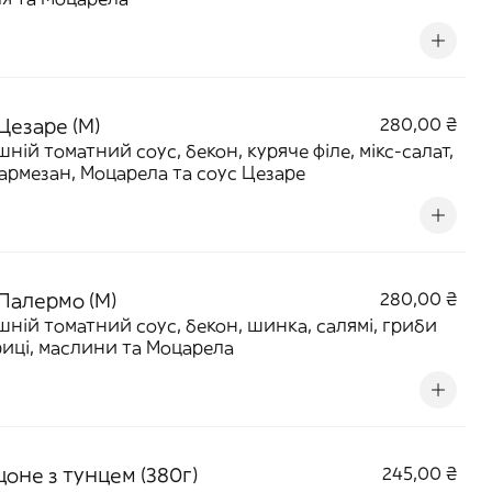
Цезаре (M)
280,00 ₴
ній томатний соус, бекон, куряче філе, мікс-салат,
армезан, Моцарела та соус Цезаре
 Палермо (M)
280,00 ₴
ній томатний соус, бекон, шинка, салямі, гриби
иці, маслини та Моцарела
оне з тунцем (380г)
245,00 ₴