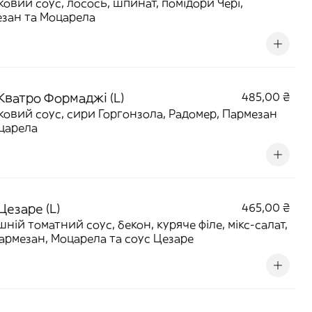
овий соус, лосось, шпинат, помідори Чері,
зан та Моцарела
Кватро Формаджі (L)
485,00 ₴
овий соус, сири Горгонзола, Радомер, Пармезан
царела
Цезаре (L)
465,00 ₴
ній томатний соус, бекон, куряче філе, мікс-салат,
армезан, Моцарела та соус Цезаре