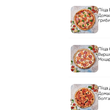
Піца 
Домаш
гриби
Піца 
Вершк
Моца
Піца 
Домаш
Болга