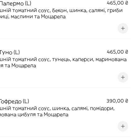
Палермо (L)
465,00 ₴
ній томатний соус, бекон, шинка, салямі, гриби
иці, маслини та Моцарела
Туно (L)
465,00 ₴
ній томатний соус, тунець, каперси, маринована
я та Моцарела
Гофредо (L)
390,00 ₴
ній томатний соус, шинка, салямі, помідори,
ована цибуля та Моцарела