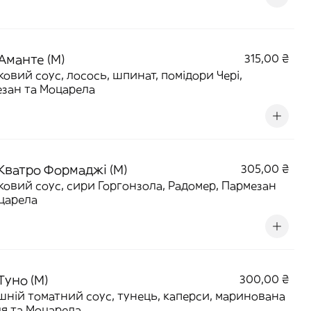
Аманте (M)
315,00 ₴
овий соус, лосось, шпинат, помідори Чері,
зан та Моцарела
 Кватро Формаджі (M)
305,00 ₴
овий соус, сири Горгонзола, Радомер, Пармезан
царела
Туно (M)
300,00 ₴
ній томатний соус, тунець, каперси, маринована
я та Моцарела