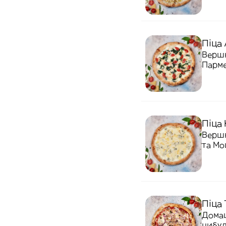
Піца 
Вершк
Парме
Піца
Вершк
та Мо
Піца 
Домаш
цибул