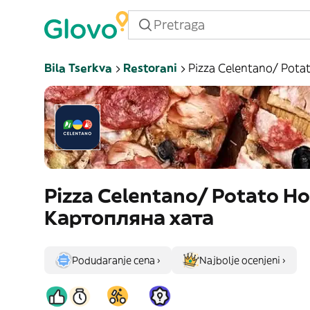
Bila Tserkva
Restorani
Pizza Celentano/ Pot
Pizza Celentano/ Potato H
Картопляна хата
Podudaranje cena ›
Najbolje ocenjeni ›