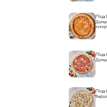
Піца 
Домаш
кукур
Піца 
Домаш
Піца 
Вершк