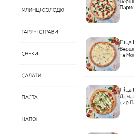
Вершк
Парме
МЛИНЦІ СОЛОДКІ
ГАРЯЧІ СТРАВИ
Піца 
Вершк
СНЕКИ
та Мо
САЛАТИ
Піца 
Домаш
ПАСТА
сир П
НАПОЇ