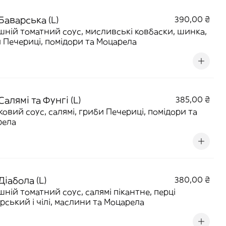
Баварська (L)
390,00 ₴
ній томатний соус, мисливські ковбаски, шинка,
 Печериці, помідори та Моцарела
Салямі та Фунгі (L)
385,00 ₴
овий соус, салямі, гриби Печериці, помідори та
рела
Діабола (L)
380,00 ₴
ній томатний соус, салямі пікантне, перці
рський і чілі, маслини та Моцарела