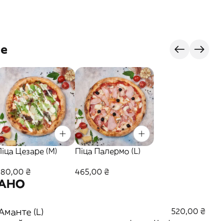
je
Піца Цезаре (M)
Піца Палермо (L)
280,00 ₴
465,00 ₴
ТАНО
Аманте (L)
520,00 ₴