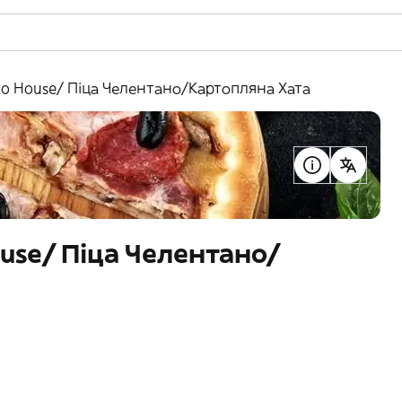
ato House/ Піца Челентано/Картопляна Хата
ouse/ Піца Челентано/