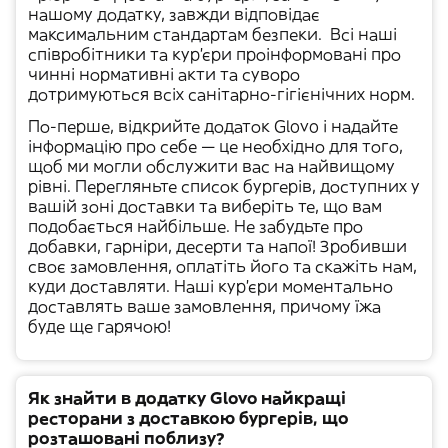
нашому додатку, завжди відповідає
максимальним
стандартам безпеки
.
Всі наші
співробітники та кур'єри проінформовані про
чинні нормативні акти та суворо
дотримуються всіх
санітарно-гігієнічних норм
.
По-перше, відкрийте додаток Glovo і надайте
інформацію про себе — це необхідно для того,
щоб ми могли обслужити вас на найвищому
рівні. Перегляньте список бургерів, доступних у
вашій
зоні доставки
та виберіть те, що вам
подобається найбільше. Не забудьте про
добавки, гарніри, десерти та напої! Зробивши
своє замовлення, оплатіть його та скажіть нам,
куди доставляти. Наші кур'єри моментально
доставлять ваше замовлення, причому їжа
буде ще гарячою!
Як знайти в додатку Glovo найкращі
ресторани з доставкою бургерів, що
розташовані поблизу?