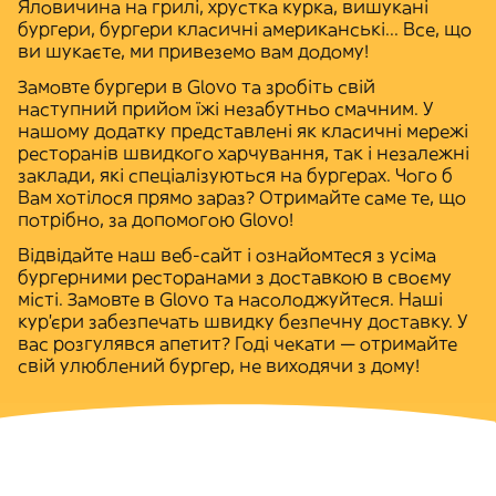
Яловичина на грилі, хрустка курка, вишукані
бургери
, бургери класичні американські... Все, що
ви шукаєте, ми привеземо вам додому!
Замовте бургери в Glovo та зробіть свій
наступний прийом їжі незабутньо смачним. У
нашому додатку представлені як
класичні мережі
ресторанів швидкого харчування
, так і
незалежні
заклади, які спеціалізуються на бургерах
. Чого б
Вам хотілося прямо зараз? Отримайте саме те, що
потрібно, за допомогою Glovo!
Відвідайте наш веб-сайт і ознайомтеся з усіма
бургерними ресторанами з доставкою в своєму
місті.
Замовте в Glovo
та насолоджуйтеся. Наші
кур'єри забезпечать
швидку безпечну доставку
. У
вас розгулявся апетит? Годі чекати — отримайте
свій улюблений бургер, не виходячи з дому!