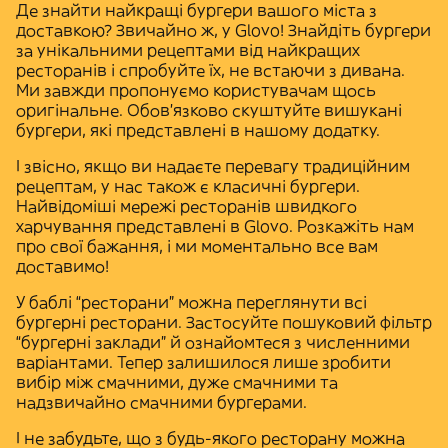
Де знайти найкращі бургери вашого міста з
доставкою? Звичайно ж, у Glovo! Знайдіть бургери
за унікальними рецептами від найкращих
ресторанів і спробуйте їх, не встаючи з дивана.
Ми завжди пропонуємо користувачам
щось
оригінальне
. Обов'язково скуштуйте вишукані
бургери, які представлені в нашому додатку.
І звісно, якщо ви надаєте перевагу
традиційним
рецептам
, у нас також є класичні бургери.
Найвідоміші мережі ресторанів швидкого
харчування представлені в Glovo. Розкажіть нам
про свої бажання, і ми моментально все вам
доставимо!
У баблі “ресторани” можна переглянути всі
бургерні ресторани. Застосуйте пошуковий фільтр
“бургерні заклади” й ознайомтеся з численними
варіантами. Тепер залишилося лише зробити
вибір між смачними, дуже смачними та
надзвичайно смачними бургерами.
І не забудьте, що з будь-якого ресторану можна