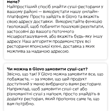
мене?
Найпростіший спосіб знайти суші-ресторани у
вашому районі — використати нашу онлайн-
платформу. Просто зайдіть в Glovo та вкажіть
свою
адресу доставки
.
Використайте функцію
геолокаціїЇ, щоб побачити пошукові результати,
застосовні до вашого поточного
місцерозташування, або вкажіть будь-яку іншу
адресу. Наш алгоритм продемонструє всі
ресторани японської кухні, доставка з яких
можлива за наданою адресою.
Чи можна в Glovo замовити суші-сет?
Звісно, що так! У Glovo можна замовити все, що
побажаєте, — за умови, що цей продукт
доступний у меню вибраного вами ресторану.
Наприклад, щоб замовити
суші-сет
або
різноманітні суші з напоєм, просто знайдіть в
додатку ресторан, який пропонує саме те, що
вам потрібно.