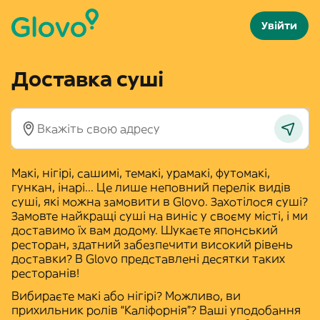
Увійти
Доставка суші
Макі, нігірі, сашимі, темакі, урамакі, футомакі,
гункан, інарі... Це лише неповний перелік видів
суші, які можна замовити в
Glovo
. Захотілося суші?
Замовте найкращі
суші на виніс
у своєму місті, і ми
доставимо їх вам додому. Шукаєте японський
ресторан, здатний забезпечити високий рівень
доставки? В Glovo представлені десятки таких
ресторанів!
Вибираєте макі або нігірі? Можливо, ви
прихильник
ролів “Каліфорнія”
? Ваші уподобання