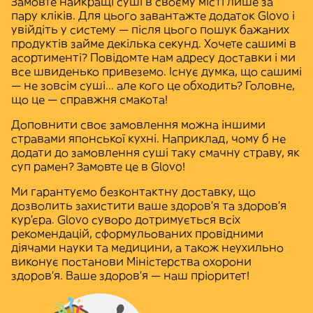
Замовте
найкращі суші
в своєму місті лише за
пару кліків. Для цього завантажте додаток Glovo і
увійдіть у систему — після цього пошук бажаних
продуктів займе декілька секунд. Хочете
сашимі
в
асортименті? Повідомте нам адресу доставки і ми
все швиденько привеземо. Існує думка, що сашимі
— не зовсім суші... але кого це обходить? Головне,
що це — справжня смакота!
Доповнити своє замовлення можна іншими
стравами японської кухні
. Наприклад, чому б не
додати до замовлення суші таку смачну страву, як
суп рамен? Замовте це в Glovo!
Ми гарантуємо
безконтактну доставку
, що
дозволить захистити ваше здоров'я та здоров'я
кур'єра. Glovo суворо дотримується всіх
рекомендацій, сформульованих провідними
діячами науки та медицини, а також неухильно
виконує постанови
Міністерства охорони
здоров'я
. Ваше здоров'я — наш пріоритет!