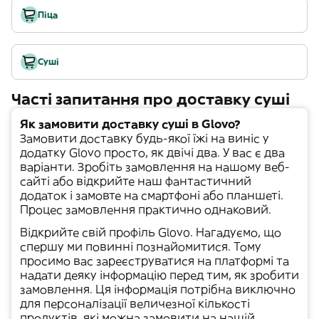
Піца
Суші
Часті запитання про доставку суші
Як замовити доставку суші в Glovo?
Замовити доставку будь-якої їжі на виніс у
додатку Glovo просто, як двічі два. У вас є два
варіанти. Зробіть замовлення на нашому веб-
сайті або відкрийте наш фантастичний
додаток і замовте на смартфоні або планшеті.
Процес замовлення практично однаковий.
Відкрийте свій
профіль Glovo
. Нагадуємо, що
спершу ми повинні познайомитися. Тому
просимо вас зареєструватися на платформі та
надати деяку інформацію перед тим, як зробити
замовлення. Ця інформація потрібна виключно
для
персоналізації
величезної кількості
продуктів, які можна замовити на нашій