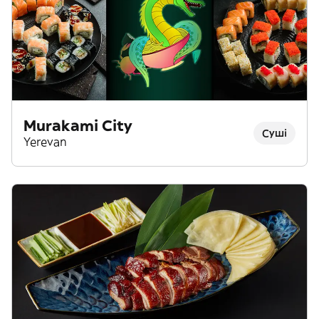
Murakami City
Суші
Yerevan