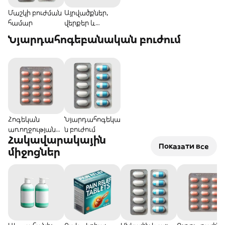
Մաշկի բուժման
Այրվածքներ,
համար
վերքեր և
տեղայնացված
Նյարդահոգեբանական բուժում
խնդիրներ
Հոգեկան
Նյարդահոգեկա
առողջության
ն բուժում
Հակավարակային
համար
Показати все
միջոցներ