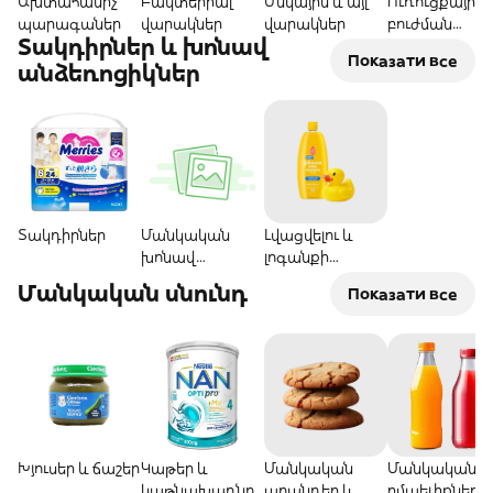
Ախտահանիչ
Բակտերիալ
Սնկային և այլ
Ուռուցքային
պարագաներ
վարակներ
վարակներ
բուժման
Տակդիրներ և խոնավ
միջոցներ
Показати все
անձեռոցիկներ
Տակդիրներ
Մանկական
Լվացվելու և
խոնավ
լոգանքի
անձեռոցիկներ
միջոցներ
Մանկական սնունդ
Показати все
Խյուսեր և ճաշեր
Կաթեր և
Մանկական
Մանկական
կաթնախառնու
աղանդեր և
ըմպելիքներ