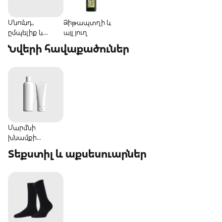
Սնունդ,
Ձիթապտղի և
ըմպելիք և
այլ յուղ
քաղցրավենիք
Նվերի հավաքածուներ
Մարմնի
խնամքի
հավաքածուներ
Տեքստիլ և աքսեսուարներ