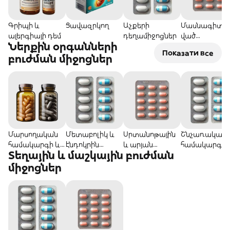
Գրիպի և
Ցավազրկող
Աչքերի
Մասնագիտա
ալերգիայի դեմ
դեղամիջոցներ
ված
Ներքին օրգանների
դեղամիջոցնե
Показати все
բուժման միջոցներ
Մարսողական
Մետաբոլիկ և
Սրտանոթային
Շնչառական
համակարգի և
էնդոկրին
և արյան
համակարգի
Տեղային և մաշկային բուժման
լյարդի համար
խանգարումներ
շրջանառությա
համար
ի համար
ն համար
միջոցներ