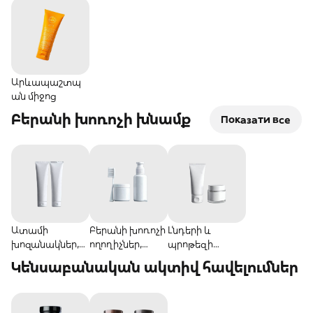
Արևապաշտպ
ան միջոց
Բերանի խոռոչի խնամք
Показати все
Ատամի
Բերանի խոռոչի
Լնդերի և
խոզանակներ,
ողողիչներ,
պրոթեզի
մածուկներ և
ցողիչներ և
խնամք
Կենսաբանական ակտիվ հավելումներ
փոշի
թելեր