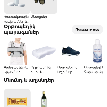
Կոնտակտային
Ակնոցներ
ոսպնյակներ և
Օրթոպեդիկ
հեղուկներ
Показати все
պարագաներ
Բանդաժներ և
Օրթոպեդիկ
Օրթոպեդիկ
Օրթոպեդիկ
օրթեզներ
բարձ և
կոշիկներ
հարմարանքն
ներքնակ
Սնունդ և աղանդեր