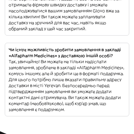
отримаєте фірмову швидку доставку і зможете
насолоджуватися вашим замовленням Glovo вже за
кілька хвилин! Ви також можете запланувати
доставку на зручний для вас час, навіть якщо
обраний заклад у цей час закритий.
Чи існує можливість зробити замовлення в закладі
«Alfapharm Medicines» з доставкою іншій особі?
Так, звичайно! Ви можете не тільки надіслати
замовлення, зроблене в закладі «Alfapharm Medicines»,
комусь іншому, але й зробити це в форматі подарунка.
Для цього потрібно лише вказати правильну адресу
доставки в місті Yerevan. Безпосередньо перед
підтвердженням замовлення ви зможете додати
контактні дані отримувача. Ви також можете додати
коментар (необов'язково), щоб кур'єр знав, що
замовлення є подарунком.