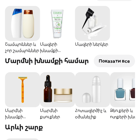
Շամպուններ և
Մազերի
Մազերի ներկեր
չոր շամպուններ
խնամքի
պարագաներ
Մարմնի խնամքի համար
Показати все
Մարմնի
Մարմնի
Հոտազերծիչ և
Ձեռքերի և
խնամքի
քսուքներ
օծանելիք
ոտքերի խն
պարագաներ
Արևի շարք