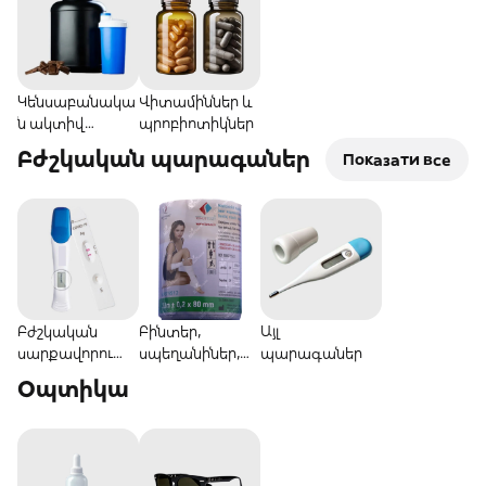
Կենսաբանակա
Վիտամիններ և
ն ակտիվ
պրոբիոտիկներ
հավելումներ
Բժշկական պարագաներ
Показати все
(БАД)
Բժշկական
Բինտեր,
Այլ
սարքավորումն
սպեղանիներ,
պարագաներ
եր
տարաներ
Օպտիկա