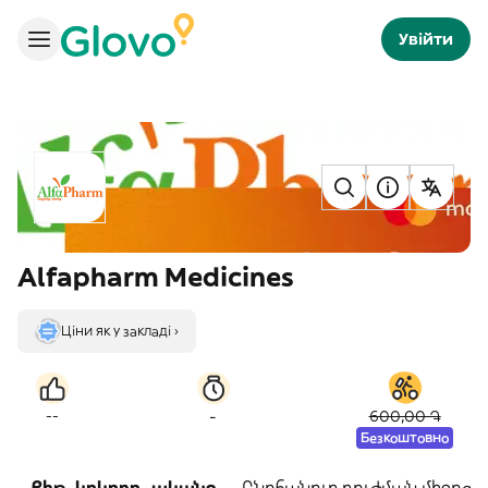
Увійти
Alfapharm Medicines
Ціни як у закладі ›
-
--
600,00 ֏
Безкоштовно
Քիթ, կոկորդ, ականջ
Ընդհանուր բուժման միջոցն