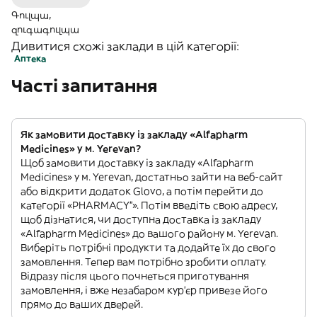
Գուլպա,
զուգագուլպա
Дивитися схожі заклади в цій категорії:
Аптека
Часті запитання
Як замовити доставку із закладу «Alfapharm
Medicines» у м. Yerevan?
Щоб замовити доставку із закладу «Alfapharm
Medicines» у м. Yerevan, достатньо зайти на веб-сайт
або відкрити додаток Glovo, а потім перейти до
категорії «PHARMACY”». Потім введіть свою адресу,
щоб дізнатися, чи доступна доставка із закладу
«Alfapharm Medicines» до вашого району м. Yerevan.
Виберіть потрібні продукти та додайте їх до свого
замовлення. Тепер вам потрібно зробити оплату.
Відразу після цього почнеться приготування
замовлення, і вже незабаром кур'єр привезе його
прямо до ваших дверей.