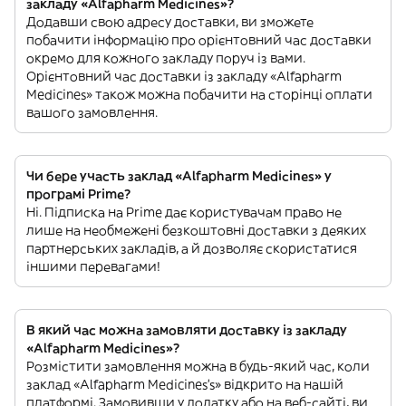
закладу «Alfapharm Medicines»?
Додавши свою адресу доставки, ви зможете
побачити інформацію про орієнтовний час доставки
окремо для кожного закладу поруч із вами.
Орієнтовний час доставки із закладу «Alfapharm
Medicines» також можна побачити на сторінці оплати
вашого замовлення.
Чи бере участь заклад «Alfapharm Medicines» у
програмі Prime?
Ні. Підписка на Prime дає користувачам право не
лише на необмежені безкоштовні доставки з деяких
партнерських закладів, а й дозволяє скористатися
іншими перевагами!
В який час можна замовляти доставку із закладу
«Alfapharm Medicines»?
Розмістити замовлення можна в будь-який час, коли
заклад «Alfapharm Medicines’s» відкрито на нашій
платформі. Замовивши у додатку або на веб-сайті, ви