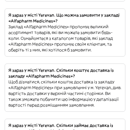
Я зараз у місті Yerevan. Що можна замовити у закладі
«Alfapharm Medicines»?
Заклад «Alfapharm Medicines» пропонує великий
асортимент товарів, які ви можете замовити будь-
коли. Ознайомтеся з каталогом товарів, які заклад
«Alfapharm Medicines» пропонує своїм клієнтам, та
оберіть ті з них, які хотілося б замовити.
Я зараз у місті Yerevan. Скільки коштує доставка із
закладу «Alfapharm Medicines»?
Щоб дізнатися, скільки коштує доставка із закладу
«Alfapharm Medicines» при замовленні у м. Yerevan, див.
вартість доставки у верхній частині сторінки. Ви
також зможете побачити цю інформацію у деталізації
вартості перед розміщенням замовлення.
Я зараз у місті Yerevan. Скільки займає доставка із