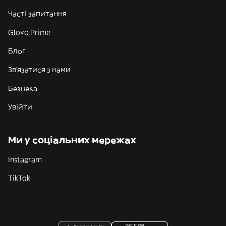
Часті запитання
Glovo Prime
Блог
Зв'язатися з нами
Безпека
Увійти
Ми у соціальних мережах
Instagram
TikTok