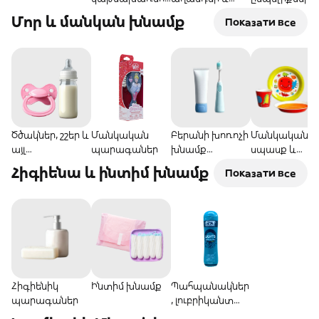
րդներ
խորտիկներ
Մոր և մանկան խնամք
Показати все
Ծծակներ, շշեր և
Մանկական
Բերանի խոռոչի
Մանկական
այլ
պարագաներ
խնամք
սպասք և
աքսեսուարներ
մանկական
գոգնոցներ
Հիգիենա և ինտիմ խնամք
Показати все
Հիգիենիկ
Ինտիմ խնամք
Պահպանակներ
պարագաներ
, լուբրիկանտ
գելեր