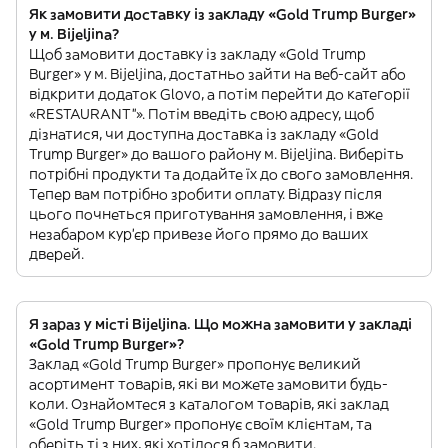
Як замовити доставку із закладу «Gold Trump Burger»
у м. Bijeljina?
Щоб замовити доставку із закладу «Gold Trump
Burger» у м. Bijeljina, достатньо зайти на веб-сайт або
відкрити додаток Glovo, а потім перейти до категорії
«RESTAURANT”». Потім введіть свою адресу, щоб
дізнатися, чи доступна доставка із закладу «Gold
Trump Burger» до вашого району м. Bijeljina. Виберіть
потрібні продукти та додайте їх до свого замовлення.
Тепер вам потрібно зробити оплату. Відразу після
цього почнеться приготування замовлення, і вже
незабаром кур'єр привезе його прямо до ваших
дверей.
Я зараз у місті Bijeljina. Що можна замовити у закладі
«Gold Trump Burger»?
Заклад «Gold Trump Burger» пропонує великий
асортимент товарів, які ви можете замовити будь-
коли. Ознайомтеся з каталогом товарів, які заклад
«Gold Trump Burger» пропонує своїм клієнтам, та
оберіть ті з них, які хотілося б замовити.