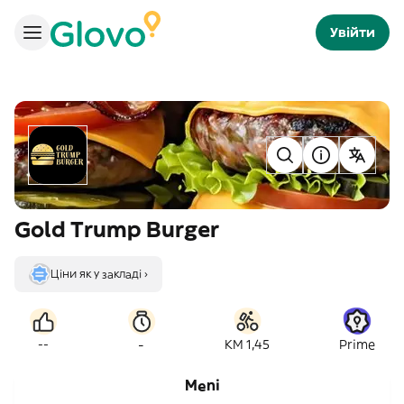
Увійти
Gold Trump Burger
Ціни як у закладі ›
-
--
KM 1,45
Prime
Meni