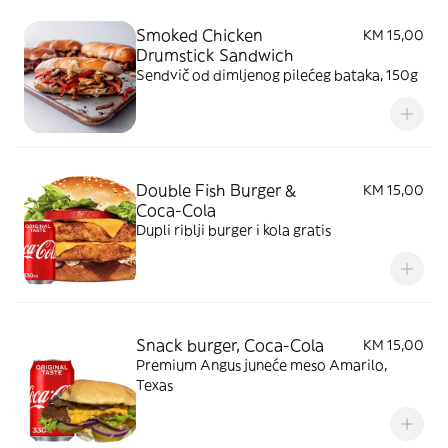
Smoked Chicken
KM 15,00
Drumstick Sandwich
Sendvič od dimljenog pilećeg bataka, 150g
Double Fish Burger &
KM 15,00
Coca-Cola
Dupli riblji burger i kola gratis
Snack burger, Coca-Cola
KM 15,00
Premium Angus juneće meso Amarilo,
Texas