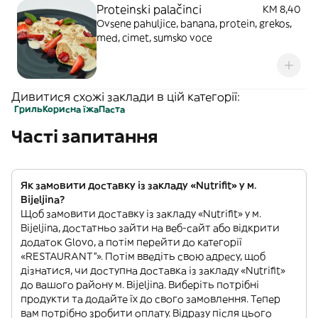
Proteinski palačinci
KM 8,40
Ovsene pahuljice, banana, protein, grekos,
med, cimet, sumsko voce
Дивитися схожі заклади в цій категорії:
Гриль
Корисна їжа
Паста
Часті запитання
Як замовити доставку із закладу «Nutrifit» у м.
Bijeljina?
Щоб замовити доставку із закладу «Nutrifit» у м.
Bijeljina, достатньо зайти на веб-сайт або відкрити
додаток Glovo, а потім перейти до категорії
«RESTAURANT”». Потім введіть свою адресу, щоб
дізнатися, чи доступна доставка із закладу «Nutrifit»
до вашого району м. Bijeljina. Виберіть потрібні
продукти та додайте їх до свого замовлення. Тепер
вам потрібно зробити оплату. Відразу після цього