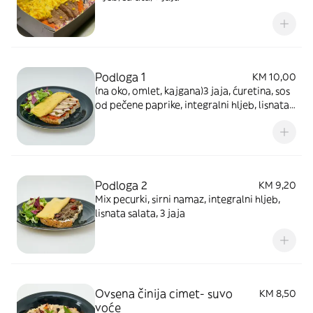
Podloga 1
KM 10,00
(na oko, omlet, kajgana)3 jaja, ćuretina, sos
od pečene paprike, integralni hljeb, lisnata
salata
Podloga 2
KM 9,20
Mix pecurki, sirni namaz, integralni hljeb,
lisnata salata, 3 jaja
Ovsena činija cimet- suvo
KM 8,50
voće