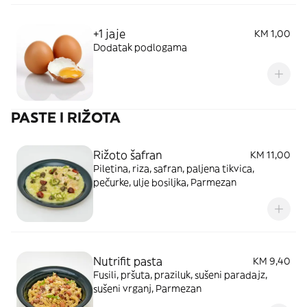
+1 jaje
KM 1,00
Dodatak podlogama
PASTE I RIŽOTA
Rižoto šafran
KM 11,00
Piletina, riza, safran, paljena tikvica,
pečurke, ulje bosiljka, Parmezan
Nutrifit pasta
KM 9,40
Fusili, pršuta, praziluk, sušeni paradajz,
sušeni vrganj, Parmezan