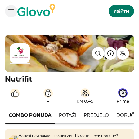
Увійти
Nutrifit
-
--
KM 0,45
Prime
COMBO PONUDA
POTAŽI
PREDJELO
DORUČA
Наразі цей заклад закритий. Шукаєте щось подібне?