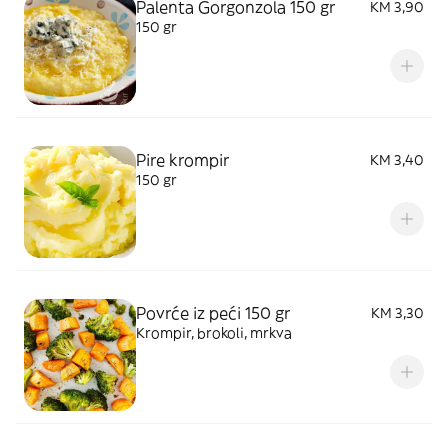
Palenta Gorgonzola 150 gr
KM 3,90
150 gr
Pire krompir
KM 3,40
150 gr
Povrće iz peći 150 gr
KM 3,30
Krompir, brokoli, mrkva