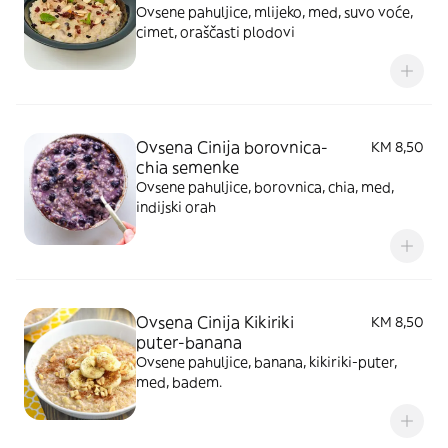
Ovsene pahuljice, mlijeko, med, suvo voće,
cimet, oraščasti plodovi
Ovsena Cinija borovnica-
KM 8,50
chia semenke
Ovsene pahuljice, borovnica, chia, med,
indijski orah
Ovsena Cinija Kikiriki
KM 8,50
puter-banana
Ovsene pahuljice, banana, kikiriki-puter,
med, badem.