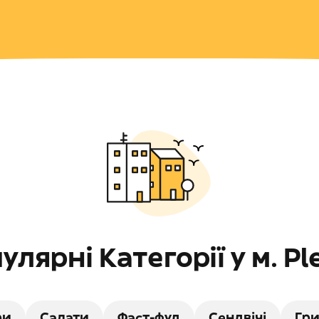
улярні Категорії у м. Pl
ри
Салати
Фаст-фуд
Сендвічі
Гр