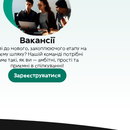
Вакансії
ві до нового, захоплюючого етапу на
єму шляху? Нашій команді потрібні
аме такі, як ви — амбітні, прості та
приємні в спілкуванні!
Зареєструватися