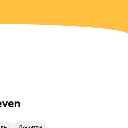
even
иль
Десерти