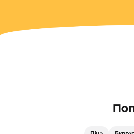
Поп
Піца
Бурге