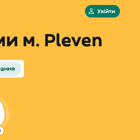
Увійти
и м. Pleven
вання
и