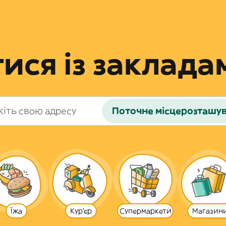
ся із закладам
Поточне місцерозташу
Їжа
Кур'єр
Супермаркети
Магазин