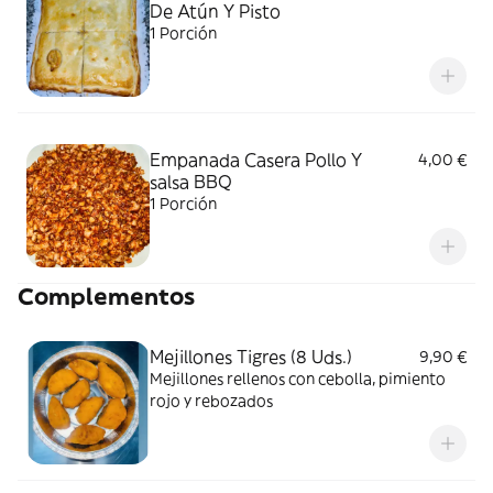
De Atún Y Pisto
1 Porción
Empanada Casera Pollo Y
4,00 €
salsa BBQ
1 Porción
Complementos
Mejillones Tigres (8 Uds.)
9,90 €
Mejillones rellenos con cebolla, pimiento
rojo y rebozados