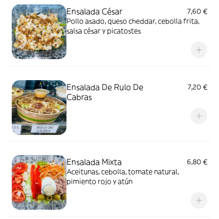
Ensalada César
7,60 €
Pollo asado, queso cheddar, cebolla frita,
salsa césar y picatostes
Ensalada De Rulo De
7,20 €
Cabras
Ensalada Mixta
6,80 €
Aceitunas, cebolla, tomate natural,
pimiento rojo y atún