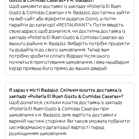
Щоб замовити доставку із закладу «Pollería El Buen
Gusto & Comidas Caseras» у м. Badajoz, достатньо зайти
на веб-сайт або відкрити додаток Glovo, а потім
перейти до категорії «RESTAURANT”». Потім введіть
свою адресу, щоб дізнатися, чи доступна доставка із
закладу «Pollería El Buen Gusto & Comidas Caseras» до
вашого району м. Badajoz. Виберіть потрібні продукти
та додайте їх до свого замовлення. Тепер вам
потрібно зробити оплату. Відразу після цього
почнеться приготування замовлення, і вже незабаром
кур'єр привезе його прямо до ваших дверей.
Я зараз у місті Badajoz. Скільки коштує доставка із
закладу «Pollería El Buen Gusto & Comidas Caseras»?
Щоб дізнатися, скільки коштує доставка із закладу
«Pollería El Buen Gusto & Comidas Caseras» при
замовленні у м. Badajoz, див. вартість доставки у
верхній частині сторінки. Ви також зможете побачити
цю інформацію у деталізації вартості перед
розміщенням замовлення.