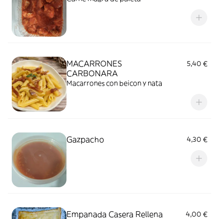
MACARRONES
5,40 €
CARBONARA
Macarrones con beicon y nata
Gazpacho
4,30 €
Empanada Casera Rellena
4,00 €