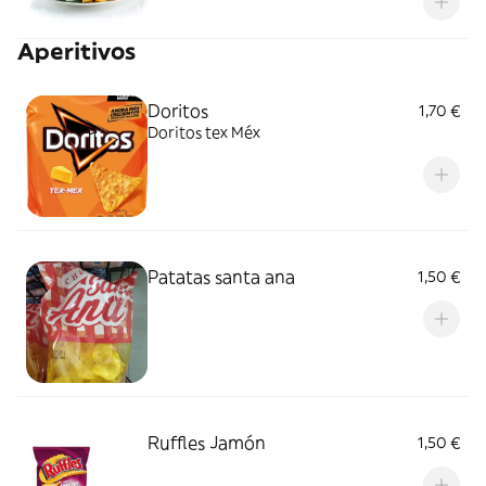
Aperitivos
Doritos
1,70 €
Doritos tex Méx
Patatas santa ana
1,50 €
Ruffles Jamón
1,50 €