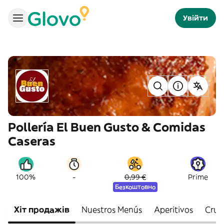
Увійти
Pollería El Buen Gusto & Comidas
Caseras
-
100%
0,99 €
Prime
Безкоштовно
Хіт продажів
Nuestros Menús
Aperitivos
Cruj