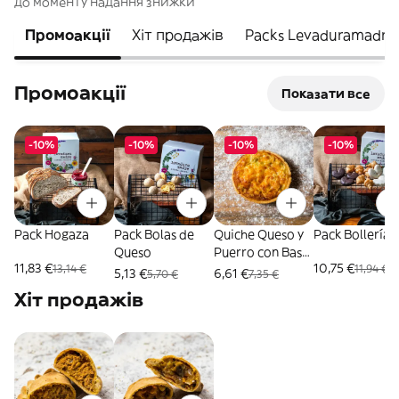
до моменту надання знижки
Промоакції
Хіт продажів
Packs Levaduramadre
Промоакції
Показати все
-10%
-10%
-10%
-10%
Pack Hogaza
Pack Bolas de
Quiche Queso y
Pack Bollería
Queso
Puerro con Base
11,83 €
10,75 €
13,14 €
11,94 €
125 Gr.
5,13 €
6,61 €
5,70 €
7,35 €
Хіт продажів