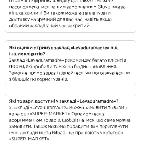
отримаєте фірмову швидку доставку і зможете
насолоджуватися вашим замовленням Glovo вже за
кілька хвилин! Ви також можете запланувати
доставку на зручний для вас час, навіть якщо
обраний заклад у цей час закритий.
Які оцінки отримує заклад «Levaduramadre» від
інших клієнтів?
Заклад «Levaduramadre» рекомендує багато клієнтів
(100%), які зробили там хоча б одне замовлення.
Замовте прямо зараз і дізнайтеся, чи погоджуєтеся ви
з більшістю користувачів.
Які товари доступні у закладі «Levaduramadre»?
У закладі «Levaduramadre» можна замовити товари з
категорії «SUPER-MARKET». Ознайомтеся з
асортиментом товарів, щоб дізнатися, що саме можна
замовити. Також можемо порадити вам переглянути
інші заклади міста Bilbao, що працюють у категорії
«SUPER-MARKET».