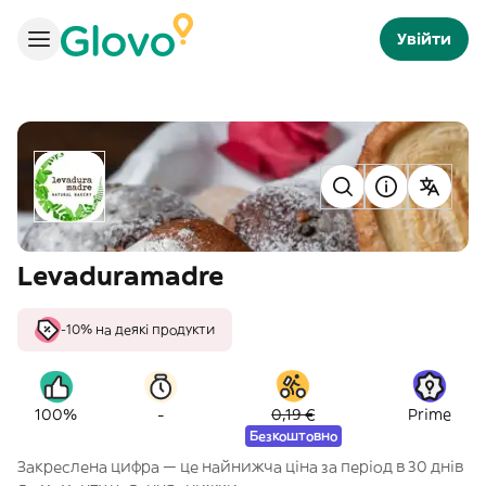
Увійти
Levaduramadre
-10% на деякі продукти
-
100%
0,19 €
Prime
Безкоштовно
Закреслена цифра — це найнижча ціна за період в 30 днів