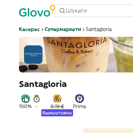
Касерес
Супермаркети
Santagloria
Santagloria
100%
-
0,19 €
Prime
Безкоштовно