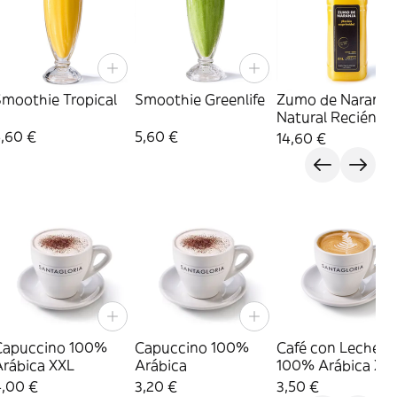
Smoothie Tropical
Smoothie Greenlife
Zumo de Naranja
Natural Recién
Exprimido 1 L
5,60 €
5,60 €
14,60 €
Capuccino 100%
Capuccino 100%
Café con Leche
Arábica XXL
Arábica
100% Arábica XX
4,00 €
3,20 €
3,50 €