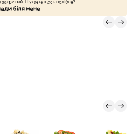
д закритий. Шукаєте щось подібне?
ади біля мене