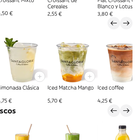
roissant Mixto
Croissant de
Flat Croissant Ch
Cereales
Blanco y Lotus
4,50 €
2,55 €
3,80 €
Limonada Clásica
Iced Matcha Mango
Iced coffee
,75 €
5,70 €
4,25 €
scos