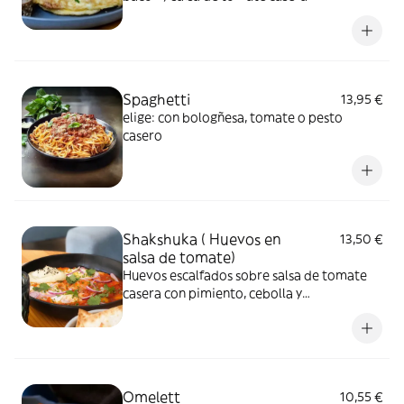
acompañado de aguacate y pan integral de
semillas.
Spaghetti
13,95 €
elige: con bologñesa, tomate o pesto
casero
Shakshuka ( Huevos en
13,50 €
salsa de tomate)
Huevos escalfados sobre salsa de tomate
casera con pimiento, cebolla y
especias.Servido con hummus y pan de
tortilla
Omelett
10,55 €