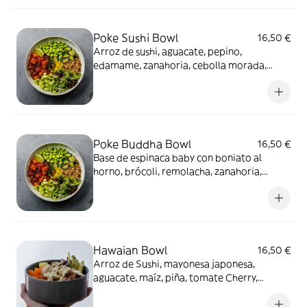
Poke Sushi Bowl
16,50 €
Arroz de sushi, aguacate, pepino,
edamame, zanahoria, cebolla morada,
sésamo tostado y salsa teriyaki
Poke Buddha Bowl
16,50 €
Base de espinaca baby con boniato al
horno, brócoli, remolacha, zanahoria,
nueces, sésamo tostado y salsa de
cacahuetes
Hawaian Bowl
16,50 €
Arroz de Sushi, mayonesa japonesa,
aguacate, maíz, piña, tomate Cherry,
zanahoria, Edamame, col lombarda y
sésamo