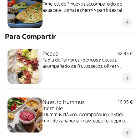
Omelett de 3 huevos accompañado de
aguacate, tomate cherry y pan integral
Para Compartir
Picada
32,95 €
Tabla de fiambres, ibéricos y quesos,
acompañado de frutos secos, olivas y
surtido de pan con dips
Nuestro Hummus
16,95 €
increible
¡Hummus clásico. Acompañado de sticks
mini de zanahoria, maiz, cogollo, pepino,
grisines y panecillos