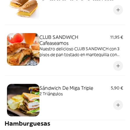
CLUB SANDWICH
11,95 €
Cafeaseamos
Nuestro delicioso CLUB SANDWICH con 3
pisos de pan tostado en mantequilla con
pollo a baja temperatura, bacón crujiente,
queso fundido, lechuga, tomate, tártara y
mayonesa de orégano
Sándwich De Miga Triple
5,90 €
2 Triángulos
Hamburguesas