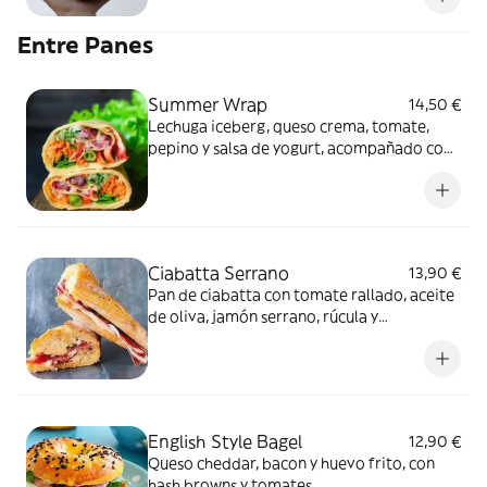
Entre Panes
Summer Wrap
14,50 €
Lechuga iceberg, queso crema, tomate,
pepino y salsa de yogurt, acompañado con
boniato frito
Ciabatta Serrano
13,90 €
Pan de ciabatta con tomate rallado, aceite
de oliva, jamón serrano, rúcula y
parmesano.
English Style Bagel
12,90 €
Queso cheddar, bacon y huevo frito, con
hash browns y tomates