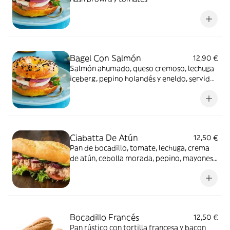
Bagel Con Salmón
12,90 €
Salmón ahumado, queso cremoso, lechuga
iceberg, pepino holandés y eneldo, servido
con espinaca y tomate cherry grillado
Ciabatta De Atún
12,50 €
Pan de bocadillo, tomate, lechuga, crema
de atún, cebolla morada, pepino, mayonesa
y orégano
Bocadillo Francés
12,50 €
Pan rústico con tortilla francesa y bacon