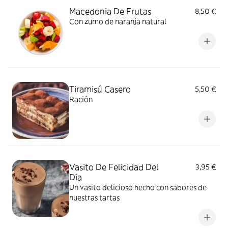
Macedonia De Frutas
8,50 €
Con zumo de naranja natural
Tiramisú Casero
5,50 €
Ración
Vasito De Felicidad Del
3,95 €
Día
Un vasito delicioso hecho con sabores de
nuestras tartas