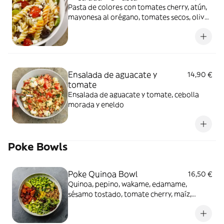
Pasta de colores con tomates cherry, atún,
mayonesa al orégano, tomates secos, olivas
negras, queso feta, albahaca y aceite de
oliva
Ensalada de aguacate y
14,90 €
tomate
Ensalada de aguacate y tomate, cebolla
morada y eneldo
Poke Bowls
Poke Quinoa Bowl
16,50 €
Quinoa, pepino, wakame, edamame,
sésamo tostado, tomate cherry, maíz,
mayonesa japonesa y un toque de wasabi