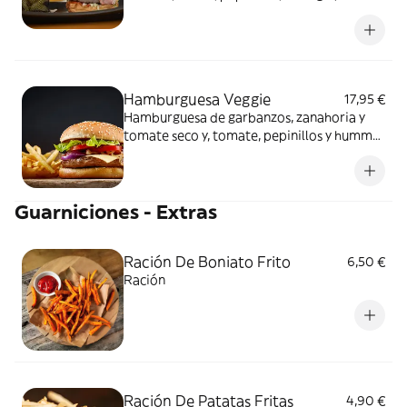
tomate, acompañada de patatas teja
Hamburguesa Veggie
17,95 €
Hamburguesa de garbanzos, zanahoria y
tomate seco y, tomate, pepinillos y hummus
de remolacha, acompañada de patatas teja
Guarniciones - Extras
Ración De Boniato Frito
6,50 €
Ración
Ración De Patatas Fritas
4,90 €