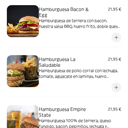
Hamburguesa Bacon &
21,95 €
Egg
Hamburguesa de ternera con bacon,
nuestra salsa BBQ, huevo frito, doble queso
y cebolla a la plancha
Hamburguesa La
21,95 €
Saludable
Hamburguesa de pollo corral con lechuga,
tomate, aguacate en laminas, huevo
pochado y salsa tártara en pan integral
Hamburguesa Empire
21,95 €
State
Hamburguesa 100% de ternera, queso
fundido, bacon, pepinillos, lechuga y