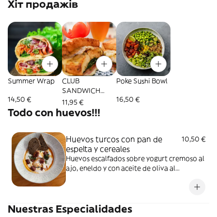
Хіт продажів
Summer Wrap
CLUB
Poke Sushi Bowl
SANDWICH
14,50 €
16,50 €
Cafeaseamos
11,95 €
Todo con huevos!!!
Huevos turcos con pan de
10,50 €
espelta y cereales
Huevos escalfados sobre yogurt cremoso al
ajo, eneldo y con aceite de oliva al
pimienton. Accompañado con pan
delicioso de espelta y cereales A elegir con
o sin salchicha turca.
Nuestras Especialidades