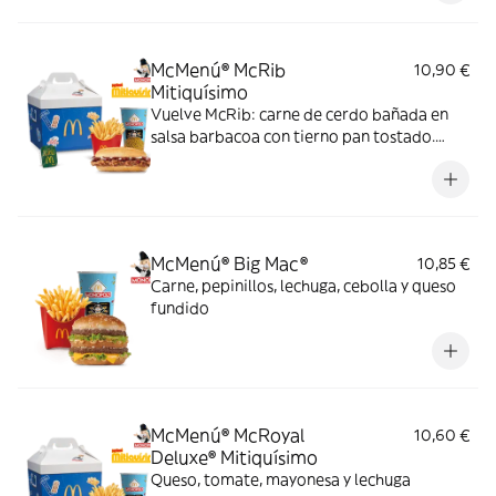
McMenú® McRib
10,90 €
Mitiquísimo
Vuelve McRib: carne de cerdo bañada en
salsa barbacoa con tierno pan tostado.
Elígela en tu McMenú mitiquísimo por
tiempo limitado
McMenú® Big Mac®
10,85 €
Carne, pepinillos, lechuga, cebolla y queso
fundido
McMenú® McRoyal
10,60 €
Deluxe® Mitiquísimo
Queso, tomate, mayonesa y lechuga