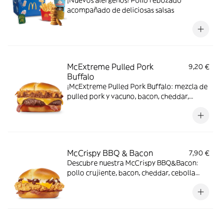
¡Nuevos alérgenos! Pollo rebozado
acompañado de deliciosas salsas
McExtreme Pulled Pork
9,20 €
Buffalo
¡McExtreme Pulled Pork Buffalo: mezcla de
pulled pork y vacuno, bacon, cheddar,
cebolla frita y salsa Buffalo. Sabor bestial
en cada bocado!
McCrispy BBQ & Bacon
7,90 €
Descubre nuestra McCrispy BBQ&Bacon:
pollo crujiente, bacon, cheddar, cebolla
fresca y salsa BBQ-mayonesa en pan de
harina de trigo con copos de patata. ¡Sabor
irresistible!