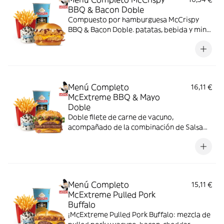
BBQ & Bacon Doble
Compuesto por hamburguesa McCrispy
BBQ & Bacon Doble. patatas, bebida y mini
McFlurry
Menú Completo
16,11 €
McExtreme BBQ & Mayo
Doble
Doble filete de carne de vacuno,
acompañado de la combinación de Salsa
Western BBQ con mayonesa, cebolla crispy,
doble de cheddar, lechuga fresca y tiras de
bacon, todo ello envuelto en un irresistible
pan con bites de bacon.
Menú Completo
15,11 €
McExtreme Pulled Pork
Buffalo
¡McExtreme Pulled Pork Buffalo: mezcla de