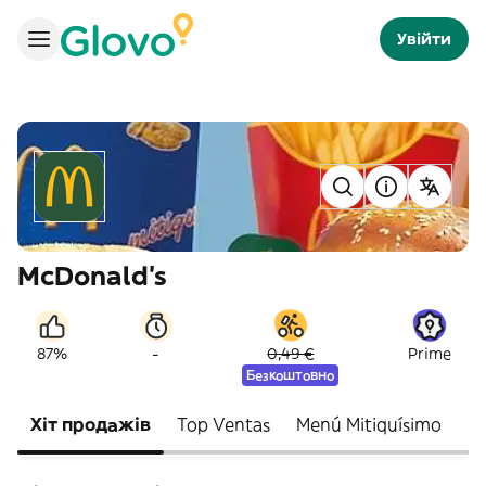
Увійти
McDonald's
-
87%
0,49 €
Prime
Безкоштовно
Хіт продажів
Top Ventas
Menú Mitiquísimo
N