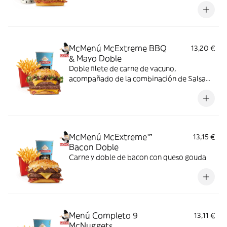
McMenú McExtreme BBQ
13,20 €
& Mayo Doble
Doble filete de carne de vacuno,
acompañado de la combinación de Salsa
Western BBQ con mayonesa, cebolla crispy,
doble de cheddar, lechuga fresca y tiras de
bacon, todo ello envuelto en un irresistible
pan con bites de bacon.
McMenú McExtreme™
13,15 €
Bacon Doble
Carne y doble de bacon con queso gouda
Menú Completo 9
13,11 €
McNuggets