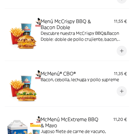
copos de patata. ¡Sabor irresistible!
Menú McCrispy BBQ &
11,55 €
Bacon Doble
Descubre nuestra McCrispy BBQ&Bacon
Doble: doble de pollo crujiente, bacon,
cheddar, cebolla fresca y salsa BBQ-
mayonesa en pan de harina de trigo con
copos de patata. ¡Sabor irresistible!
McMenú® CBO®
11,35 €
Bacon, cebolla, lechuga y pollo supreme
McMenú McExtreme BBQ
11,20 €
& Mayo
Jugoso filete de carne de vacuno,