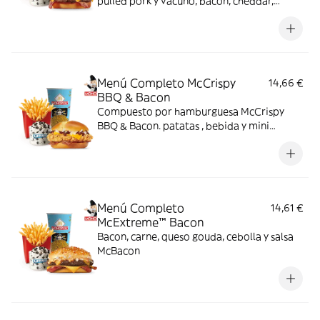
pulled pork y vacuno, bacon, cheddar,
cebolla frita y salsa Buffalo. Sabor bestial
en cada bocado!
Menú Completo McCrispy
14,66 €
BBQ & Bacon
Compuesto por hamburguesa McCrispy
BBQ & Bacon. patatas , bebida y mini
McFlurry
Menú Completo
14,61 €
McExtreme™ Bacon
Bacon, carne, queso gouda, cebolla y salsa
McBacon