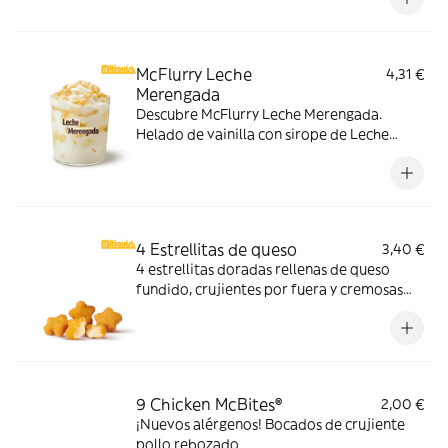
cubos de caramelo con nuestro delicioso
sirope de caramelo
McFlurry Leche
4,31 €
Merengada
Descubre McFlurry Leche Merengada.
Helado de vainilla con sirope de Leche
Meregada y trocitos de barquillo. Pídelo
ahora y no te quedes sin tus mitiquísimos
sabores de verano.
4 Estrellitas de queso
3,40 €
4 estrellitas doradas rellenas de queso
fundido, crujientes por fuera y cremosas
por dentro. Pídelas con tu McMenú
mitiquísimo o agrégalas a tu pedido por
tiempo limitado.
9 Chicken McBites®
2,00 €
¡Nuevos alérgenos! Bocados de crujiente
pollo rebozado