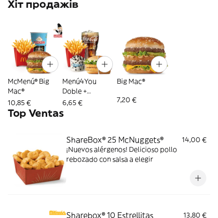
Хіт продажів
McMenú® Big
Menú4You
Big Mac®
Mac®
Doble +
7,20 €
Complemento
10,85 €
6,65 €
Top Ventas
ShareBox® 25 McNuggets®
14,00 €
¡Nuevos alérgenos! Delicioso pollo
rebozado con salsa a elegir
Sharebox® 10 Estrellitas
13,80 €