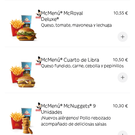
McMenú® McRoyal
10,55 €
Deluxe®
Queso, tomate, mayonesa y lechuga
McMenú® Cuarto de Libra
10,50 €
Queso fundido, carne, cebolla y pepinillos
McMenú® McNuggets® 9
10,30 €
Unidades
¡Nuevos alérgenos! Pollo rebozado
acompañado de deliciosas salsas