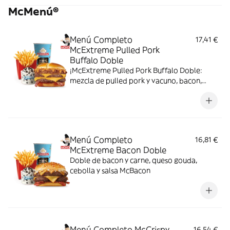
McMenú®
Menú Completo
17,41 €
McExtreme Pulled Pork
Buffalo Doble
¡McExtreme Pulled Pork Buffalo Doble:
mezcla de pulled pork y vacuno, bacon,
cheddar, cebolla frita y salsa Buffalo. Sabor
bestial en cada bocado!
Menú Completo
16,81 €
McExtreme Bacon Doble
Doble de bacon y carne, queso gouda,
cebolla y salsa McBacon
Menú Completo McCrispy
16,54 €