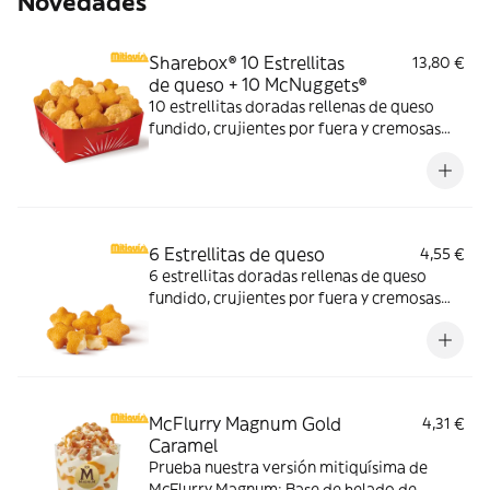
Novedades
Sharebox® 10 Estrellitas
13,80 €
de queso + 10 McNuggets®
10 estrellitas doradas rellenas de queso
fundido, crujientes por fuera y cremosas
por dentro y 10 McNuggets con 3 salsas a
elegir. Pídelas por tiempo limitado
6 Estrellitas de queso
4,55 €
6 estrellitas doradas rellenas de queso
fundido, crujientes por fuera y cremosas
por dentro. Pídelas con tu McMenú
mitiquísimo o agrégalas a tu pedido por
tiempo limitado.
McFlurry Magnum Gold
4,31 €
Caramel
Prueba nuestra versión mitiquísima de
McFlurry Magnum: Base de helado de