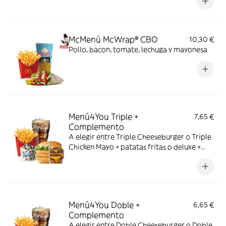
McMenú McWrap® CBO
10,30 €
Pollo, bacon, tomate, lechuga y mayonesa
Menú4You Triple +
7,65 €
Complemento
A elegir entre Triple Cheeseburger o Triple
Chicken Mayo + patatas fritas o deluxe +
bebida mediana. ¡Puedes añadir un
complemento adicional!
Menú4You Doble +
6,65 €
Complemento
A elegir entre Doble Cheeseburger o Doble