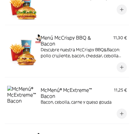
Menú McCrispy BBQ &
11,30 €
Bacon
Descubre nuestra McCrispy BBQ&Bacon:
pollo crujiente, bacon, cheddar, cebolla
fresca y salsa BBQ-mayonesa en pan de
harina de trigo con copos de patata. ¡Sabor
irresistible!
McMenú® McExtreme™
11,25 €
Bacon
Bacon, cebolla, carne y queso gouda