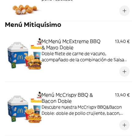
Menú Mitiquísimo
McMenú McExtreme BBQ
13,40 €
& Mayo Doble
Doble filete de carne de vacuno,
acompañado de la combinación de Salsa
Western BBQ con mayonesa, cebolla crispy,
doble de cheddar, lechuga fresca y tiras de
bacon, todo ello envuelto en un irresistible
pan con bites de bacon.
Menú McCrispy BBQ &
13,40 €
Bacon Doble
Descubre nuestra McCrispy BBQ&Bacon
Doble: doble de pollo crujiente, bacon,
cheddar, cebolla fresca y salsa BBQ-
mayonesa en pan de harina de trigo con
copos de patata. ¡Sabor irresistible!