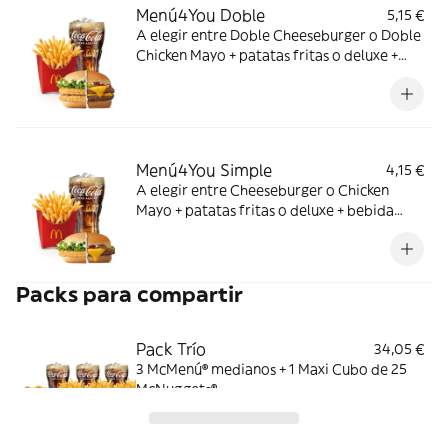
Menú4You Doble
5,15 €
A elegir entre Doble Cheeseburger o Doble
Chicken Mayo + patatas fritas o deluxe +
bebida mediana. ¡Puedes añadir un
complemento adicional!
Menú4You Simple
4,15 €
A elegir entre Cheeseburger o Chicken
Mayo + patatas fritas o deluxe + bebida
mediana. ¡Puedes añadir un complemento
adicional!
Packs para compartir
Pack Trío
34,05 €
3 McMenú® medianos + 1 Maxi Cubo de 25
McNuggets®