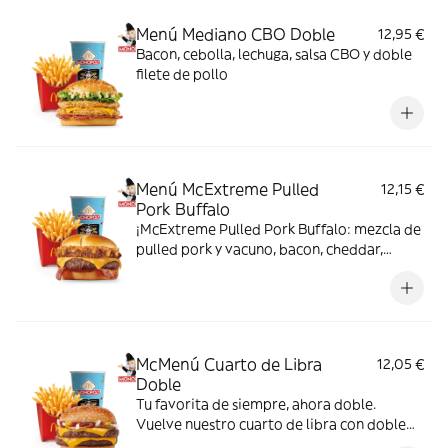
Menú Mediano CBO Doble
12,95 €
Bacon, cebolla, lechuga, salsa CBO y doble
filete de pollo
Menú McExtreme Pulled
12,15 €
Pork Buffalo
¡McExtreme Pulled Pork Buffalo: mezcla de
pulled pork y vacuno, bacon, cheddar,
cebolla frita y salsa Buffalo. Sabor bestial
en cada bocado!
McMenú Cuarto de Libra
12,05 €
Doble
Tu favorita de siempre, ahora doble.
Vuelve nuestro cuarto de libra con doble
de su jugosa carne 100% vacuno, queso