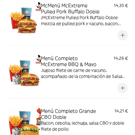
McMenú McExtreme
14,35 €
Pulled Pork Buffalo Doble
¡McExtreme Pulled Pork Buffalo Doble:
mezcla de pulled pork y vacuno, bacon,
cheddar, cebolla frita y salsa Buffalo. Sabor
bestial en cada bocado!
Menú Completo
14,26 €
McExtreme BBQ & Mayo
Jugoso filete de carne de vacuno,
acompañado de la combinación de Salsa
Western BBQ con mayonesa, cebolla crispy,
doble de cheddar, lechuga fresca y tiras de
bacon, todo ello envuelto en un irresistible
pan con bites de bacon.
Menú Completo Grande
14,21 €
CBO Doble
Bacon, cebolla, lechuga, salsa CBO y doble
filete de pollo