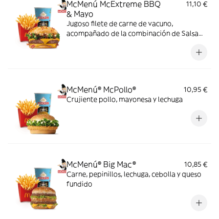
McMenú McExtreme BBQ
11,10 €
& Mayo
Jugoso filete de carne de vacuno,
acompañado de la combinación de Salsa
Western BBQ con mayonesa, cebolla crispy,
doble de cheddar, lechuga fresca y tiras de
bacon, todo ello envuelto en un irresistible
pan con bites de bacon.
McMenú® McPollo®
10,95 €
Crujiente pollo, mayonesa y lechuga
McMenú® Big Mac®
10,85 €
Carne, pepinillos, lechuga, cebolla y queso
fundido