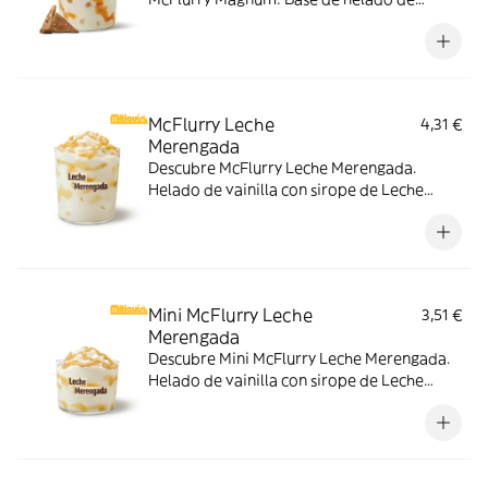
vainilla con Magnum Gold Caramel:
Topping triturado de galleta con perlas y
cubos de caramelo con nuestro delicioso
sirope de caramelo
McFlurry Leche
4,31 €
Merengada
Descubre McFlurry Leche Merengada.
Helado de vainilla con sirope de Leche
Meregada y trocitos de barquillo. Pídelo
ahora y no te quedes sin tus mitiquísimos
sabores de verano.
Mini McFlurry Leche
3,51 €
Merengada
Descubre Mini McFlurry Leche Merengada.
Helado de vainilla con sirope de Leche
Meregada . Pídelo ahora y no te quedes sin
tus mitiquísimos sabores de verano.