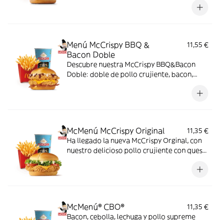
cheddar, pepinillo, cebolla en tiras, kétchup
y mostaza.
Menú McCrispy BBQ &
11,55 €
Bacon Doble
Descubre nuestra McCrispy BBQ&Bacon
Doble: doble de pollo crujiente, bacon,
cheddar, cebolla fresca y salsa BBQ-
mayonesa en pan de harina de trigo con
copos de patata. ¡Sabor irresistible!
McMenú McCrispy Original
11,35 €
Ha llegado la nueva McCrispy Orginal, con
nuestro delicioso pollo crujiente con queso
cheddar, acompañada de la exquisita salsa
original, crujiente lechuga y tomate fresco.
McMenú® CBO®
11,35 €
Bacon, cebolla, lechuga y pollo supreme