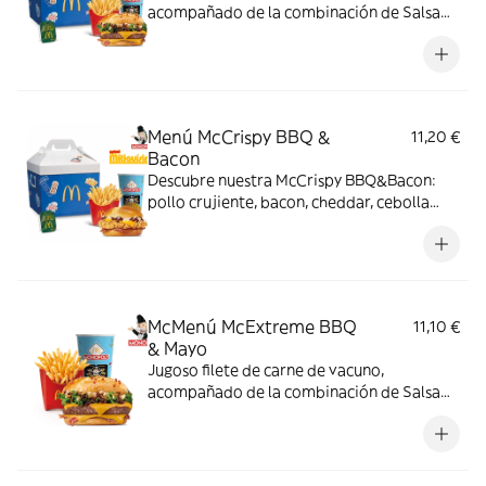
acompañado de la combinación de Salsa
Western BBQ con mayonesa, cebolla crispy,
doble de cheddar, lechuga fresca y tiras de
bacon, todo ello envuelto en un irresistible
pan con bites de bacon.
Menú McCrispy BBQ &
11,20 €
Bacon
Descubre nuestra McCrispy BBQ&Bacon:
pollo crujiente, bacon, cheddar, cebolla
fresca y salsa BBQ-mayonesa en pan de
harina de trigo con copos de patata. ¡Sabor
irresistible!
McMenú McExtreme BBQ
11,10 €
& Mayo
Jugoso filete de carne de vacuno,
acompañado de la combinación de Salsa
Western BBQ con mayonesa, cebolla crispy,
doble de cheddar, lechuga fresca y tiras de
bacon, todo ello envuelto en un irresistible
pan con bites de bacon.