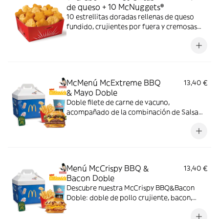
de queso + 10 McNuggets®
10 estrellitas doradas rellenas de queso
fundido, crujientes por fuera y cremosas
por dentro y 10 McNuggets con 3 salsas a
elegir. Pídelas por tiempo limitado
McMenú McExtreme BBQ
13,40 €
& Mayo Doble
Doble filete de carne de vacuno,
acompañado de la combinación de Salsa
Western BBQ con mayonesa, cebolla crispy,
doble de cheddar, lechuga fresca y tiras de
bacon, todo ello envuelto en un irresistible
pan con bites de bacon.
Menú McCrispy BBQ &
13,40 €
Bacon Doble
Descubre nuestra McCrispy BBQ&Bacon
Doble: doble de pollo crujiente, bacon,
cheddar, cebolla fresca y salsa BBQ-
mayonesa en pan de harina de trigo con