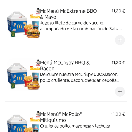
McMenú McExtreme BBQ
11,20 €
& Mayo
Jugoso filete de carne de vacuno,
acompañado de la combinación de Salsa
Western BBQ con mayonesa, cebolla crispy,
doble de cheddar, lechuga fresca y tiras de
bacon, todo ello envuelto en un irresistible
pan con bites de bacon.
Menú McCrispy BBQ &
11,20 €
Bacon
Descubre nuestra McCrispy BBQ&Bacon:
pollo crujiente, bacon, cheddar, cebolla
fresca y salsa BBQ-mayonesa en pan de
harina de trigo con copos de patata. ¡Sabor
irresistible!
McMenú® McPollo®
11,00 €
Mitiquísimo
Crujiente pollo, mayonesa y lechuga