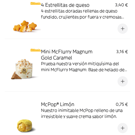
4 Estrellitas de queso
3,40 €
4 estrellitas doradas rellenas de queso
fundido, crujientes por fuera y cremosas
por dentro. Pídelas con tu McMenú
mitiquísimo o agrégalas a tu pedido por
tiempo limitado.
Mini McFlurry Magnum
3,16 €
Gold Caramel
Prueba nuestra versión mitiquísima del
mini McFlurry Magnum: Base de helado de
vainilla con Magnum Gold Caramel:
Topping triturado de galleta con perlas y
cubos de caramelo.
McPop® Limón
0,75 €
Nuestro inimitable McPop relleno de una
irresistible y suave crema sabor limón.