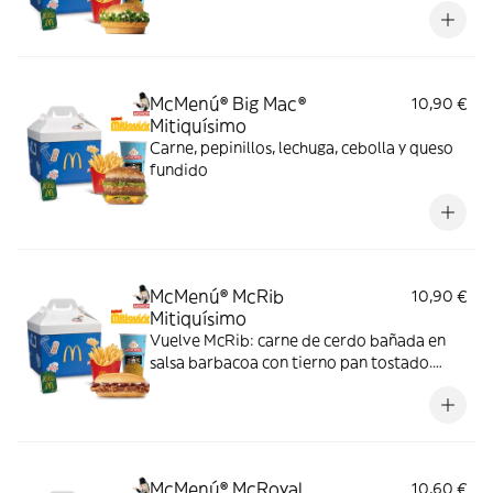
McMenú® Big Mac®
10,90 €
Mitiquísimo
Carne, pepinillos, lechuga, cebolla y queso
fundido
McMenú® McRib
10,90 €
Mitiquísimo
Vuelve McRib: carne de cerdo bañada en
salsa barbacoa con tierno pan tostado.
Elígela en tu McMenú mitiquísimo por
tiempo limitado
McMenú® McRoyal
10,60 €