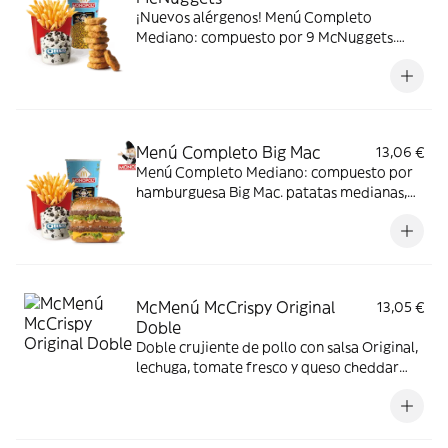
¡Nuevos alérgenos! Menú Completo
Mediano: compuesto por 9 McNuggets.
patatas medianas, bebida mediana y mini
McFlurry.
Menú Completo Big Mac
13,06 €
Menú Completo Mediano: compuesto por
hamburguesa Big Mac. patatas medianas,
bebida mediana y mini McFlurry.
McMenú McCrispy Original
13,05 €
Doble
Doble crujiente de pollo con salsa Original,
lechuga, tomate fresco y queso cheddar
fundido. Todo ello envuelto en delicioso
pan de patata