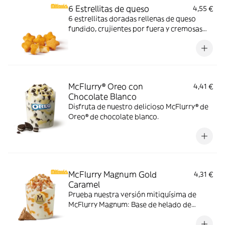
6 Estrellitas de queso
4,55 €
6 estrellitas doradas rellenas de queso
fundido, crujientes por fuera y cremosas
por dentro. Pídelas con tu McMenú
mitiquísimo o agrégalas a tu pedido por
tiempo limitado.
McFlurry® Oreo con
4,41 €
Chocolate Blanco
Disfruta de nuestro delicioso McFlurry® de
Oreo® de chocolate blanco.
McFlurry Magnum Gold
4,31 €
Caramel
Prueba nuestra versión mitiquísima de
McFlurry Magnum: Base de helado de
vainilla con Magnum Gold Caramel:
Topping triturado de galleta con perlas y