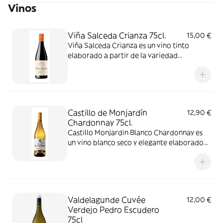
Vinos
Viña Salceda Crianza 75cl.
15,00 €
Viña Salceda Crianza es un vino tinto
elaborado a partir de la variedad
Tempranillo, con un toque de Mazuelo y
Graciano. Tras una crianza en barricas de
roble americano, pasa a botella hasta
conseguir su redondez y equilibrio.
Castillo de Monjardín
12,90 €
Chardonnay 75cl.
Castillo Monjardin Blanco Chardonnay es
un vino blanco seco y elegante elaborado
con uvas Chardonnay cultivadas en los
viñedos de la bodega Castillo de Monjardín
en Navarra, España.
Valdelagunde Cuvée
12,00 €
Verdejo Pedro Escudero
75cl