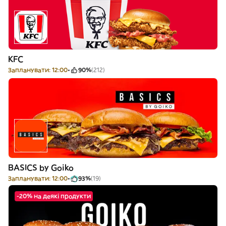
KFC
Запланувати: 12:00
90%
(212)
BASICS by Goiko
Запланувати: 12:00
93%
(19)
-20% на деякі продукти