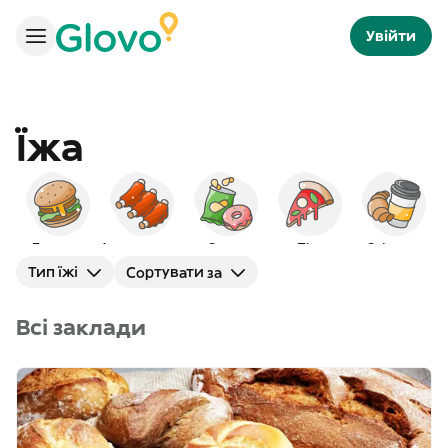
Увійти
Їжа
Бургери
Американська
Снеки
Піца
Сніданок
Тип їжі
Сортувати за
Всі заклади