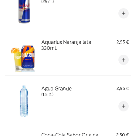
(25 cl.)
Aquarius Naranja lata
2,95 €
330ml.
Agua Grande
2,95 €
(1.5 lt.)
Coca-Cola Sabor Original
2,50 €