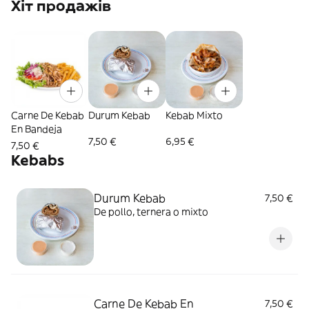
Хіт продажів
Carne De Kebab
Durum Kebab
Kebab Mixto
En Bandeja
7,50 €
6,95 €
7,50 €
Kebabs
Durum Kebab
7,50 €
De pollo, ternera o mixto
Carne De Kebab En
7,50 €