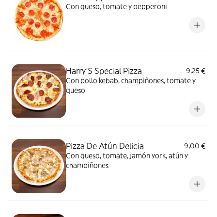
Con queso, tomate y pepperoni
Harry'S Special Pizza
9,25 €
Con pollo kebab, champiñones, tomate y
queso
Pizza De Atún Delicia
9,00 €
Con queso, tomate, jamón york, atún y
champiñones