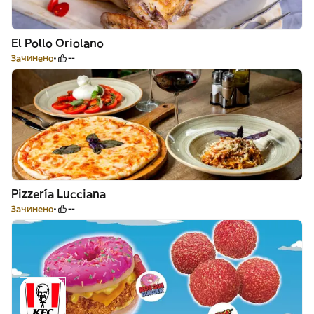
El Pollo Oriolano
Зачинено
--
Pizzería Lucciana
Зачинено
--