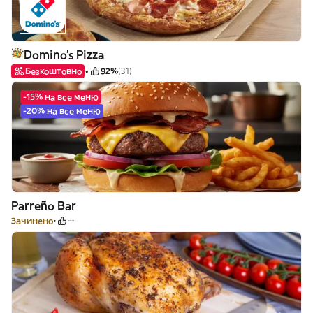
Domino's Pizza
Безкоштовно
92%
(31)
-15% на все меню
-20% на все меню
Parreño Bar
Зачинено
--