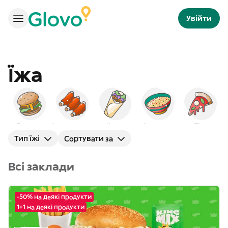
Увійти
Їжа
Бургери
Американська
Кебаб
Арабська
Піца
Тип їжі
Сортувати за
Всі заклади
-50% на деякі продукти
1+1 на деякі продукти