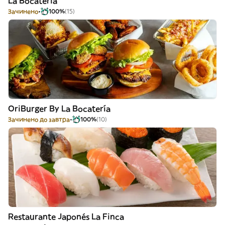
La Bocatería
Зачинено
100%
(15)
OriBurger By La Bocatería
Зачинено до завтра
100%
(10)
Restaurante Japonés La Finca