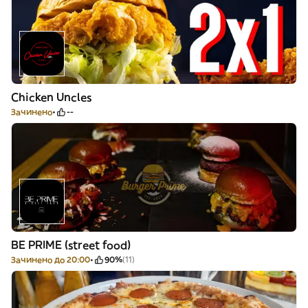
Chicken Uncles
Зачинено
--
BE PRIME (street food)
Зачинено до 20:00
90%
(11)