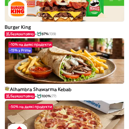
Burger King
Безкоштовно
97%
(139)
-10% на деякі продукти
-15% з Prime
Alhambra Shawarma Kebab
Безкоштовно
100%
(77)
-50% на деякі продукти