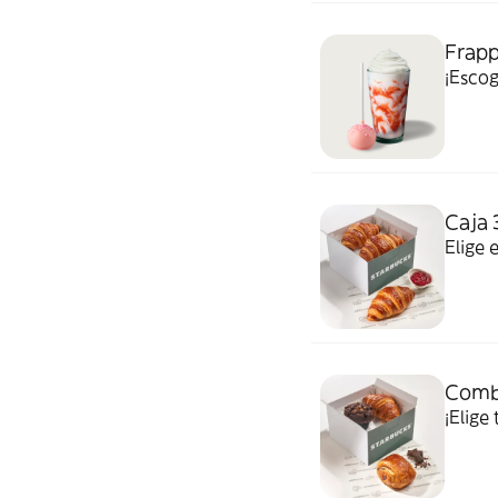
Frapp
¡Escog
Caja 
Elige 
Combo
¡Elige