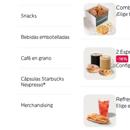
Combo
¡Elige
Snacks
Bebidas embotelladas
2 Esp
Café en grano
-16%
Config
Cápsulas Starbucks
Nespresso®
Refre
Merchandising
Elige 