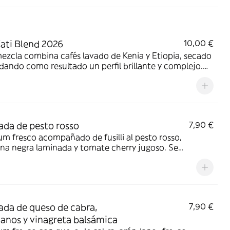
Kati Blend 2026
10,00 €
ezcla combina cafés lavado de Kenia y Etiopia, secado
, dando como resultado un perfil brillante y complejo.
a por sus notas de pomelo, madreselva y bayas rojas.
 alta, cuerpo medio y un tostado ligero.
ada de pesto rosso
7,90 €
m fresco acompañado de fusilli al pesto rosso,
na negra laminada y tomate cherry jugoso. Se
ta con lascas de queso italiano y taquitos de jamón.
ada de queso de cabra,
7,90 €
anos y vinagreta balsámica