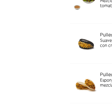
Mézclu
tomate
Pulle
Suave 
con c
rallad
Pulle
Esponj
mezcl
un to