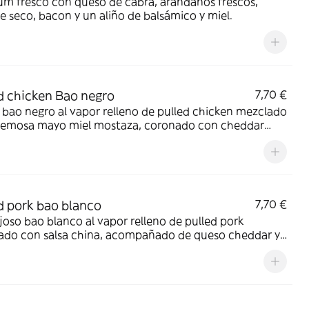
m fresco con queso de cabra, arándanos frescos,
 seco, bacon y un aliño de balsámico y miel.
d chicken Bao negro
7,70 €
bao negro al vapor relleno de pulled chicken mezclado
remosa mayo miel mostaza, coronado con cheddar
o y sésamo negro
d pork bao blanco
7,70 €
oso bao blanco al vapor relleno de pulled pork
ado con salsa china, acompañado de queso cheddar y
que de sésamo negro