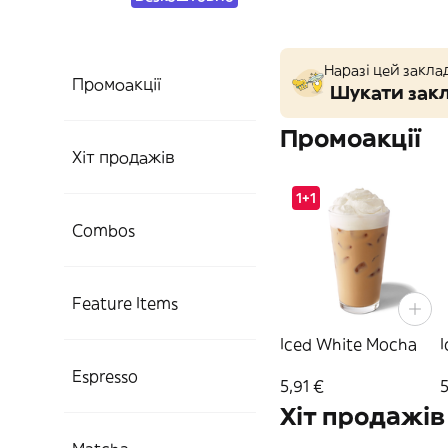
Наразі цей закла
Промоакції
Шукати закл
Промоакції
Хіт продажів
1+1
Combos
Feature Items
Iced White Mocha
Espresso
5,91 €
5
Хіт продажів