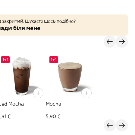
д закритий. Шукаєте щось подібне?
ади біля мене
1+1
1+1
Iced Mocha
Mocha
,91 €
5,90 €