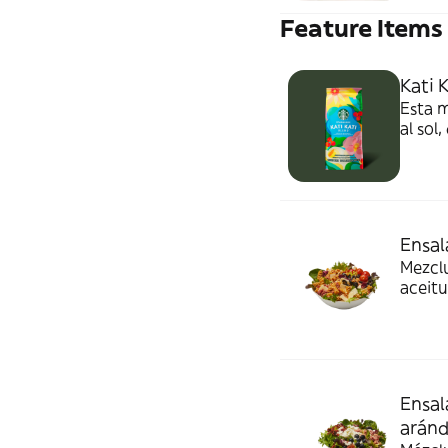
Feature Items
Kati 
Esta m
al sol
Destac
Acidez
Ensal
Mezclu
aceitu
comple
Ensal
aránd