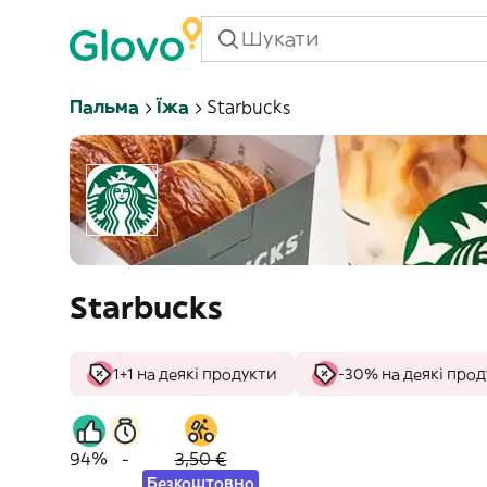
Пальма
Їжа
Starbucks
Starbucks
1+1 на деякі продукти
-30% на деякі про
94%
-
3,50 €
Безкоштовно