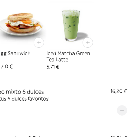
Egg Sandwich
Iced Matcha Green
Tea Latte
6,40 €
5,71 €
 mixto 6 dulces
16,20 €
 tus 6 dulces favoritos!