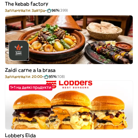
The kebab factory
Запланувати: Завтра
96%
(399)
Zaidi carne a la brasa
Запланувати: 20:00
95%
(108)
1+1 на деякі продукти
Lobbers Elda