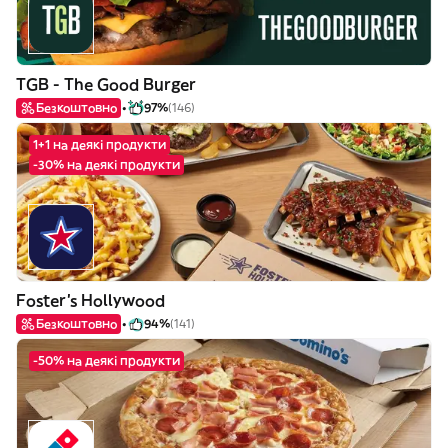
TGB - The Good Burger
Безкоштовно
97%
(146)
1+1 на деякі продукти
-30% на деякі продукти
Foster's Hollywood
Безкоштовно
94%
(141)
-50% на деякі продукти