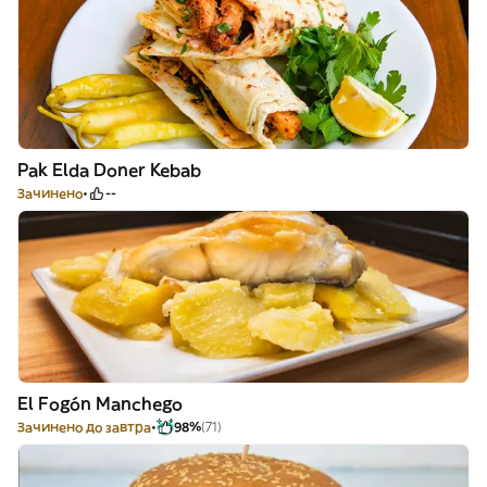
Pak Elda Doner Kebab
Зачинено
--
El Fogón Manchego
Зачинено до завтра
98%
(71)