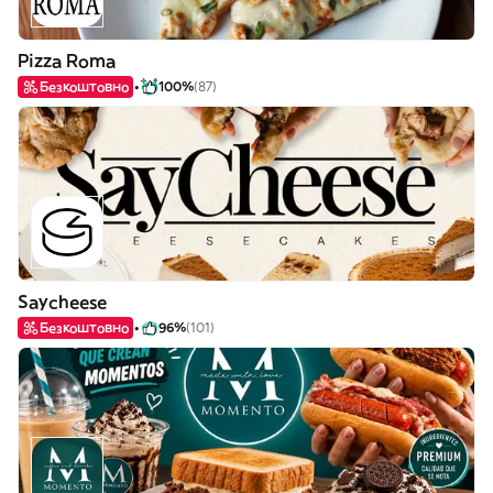
Pizza Roma
Безкоштовно
100%
(87)
Saycheese
Безкоштовно
96%
(101)