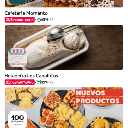
Cafetería Momento
Безкоштовно
95%
(55)
Heladería Los Caballitos
Безкоштовно
99%
(99)