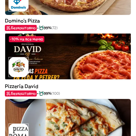
Domino's Pizza
Безкоштовно
99%
(72)
-10% на все меню
Pizzería David
Безкоштовно
99%
(100)