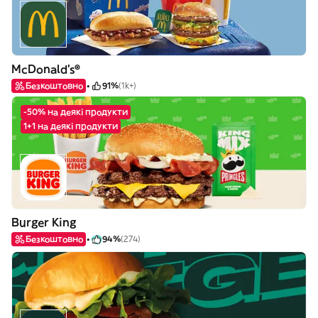
McDonald's®
Безкоштовно
91%
(1k+)
-50% на деякі продукти
1+1 на деякі продукти
Burger King
Безкоштовно
94%
(274)