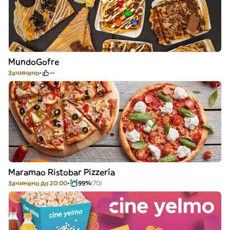
MundoGofre
Зачинено
--
Maramao Ristobar Pizzería
Зачинено до 20:00
99%
(70)