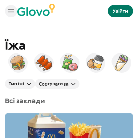
Увійти
Їжа
Бургери
Американська
Снеки
Сніданок
Кебаб
Тип їжі
Сортувати за
Всі заклади