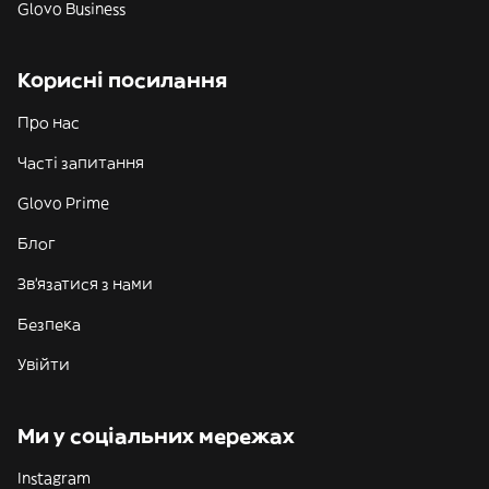
Glovo Business
Корисні посилання
Про нас
Часті запитання
Glovo Prime
Блог
Зв'язатися з нами
Безпека
Увійти
Ми у соціальних мережах
Instagram