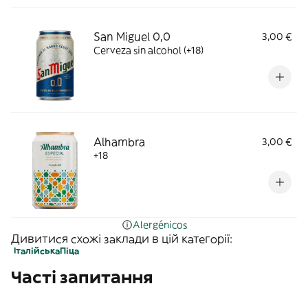
San Miguel 0,0
3,00 €
Cerveza sin alcohol (+18)
Alhambra
3,00 €
+18
Alergénicos
Дивитися схожі заклади в цій категорії:
Італійська
Піца
Часті запитання