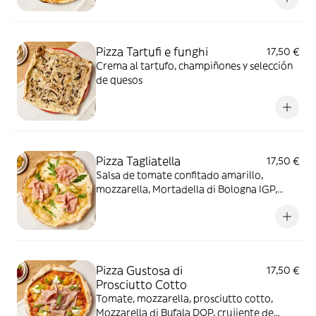
Pizza Tartufi e funghi
17,50 €
Crema al tartufo, champiñones y selección
de quesos
Pizza Tagliatella
17,50 €
Salsa de tomate confitado amarillo,
mozzarella, Mortadella di Bologna IGP,
stracciatella de burrata, pistacho molido,
rúcula y aceite de mandarina
Pizza Gustosa di
17,50 €
Prosciutto Cotto
Tomate, mozzarella, prosciutto cotto,
Mozzarella di Bufala DOP, crujiente de