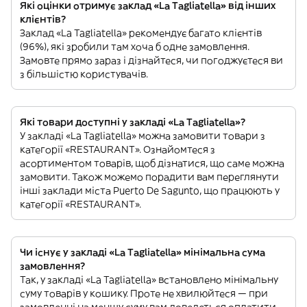
Які оцінки отримує заклад «La Tagliatella» від інших
клієнтів?
Заклад «La Tagliatella» рекомендує багато клієнтів
(96%), які зробили там хоча б одне замовлення.
Замовте прямо зараз і дізнайтеся, чи погоджуєтеся ви
з більшістю користувачів.
Які товари доступні у закладі «La Tagliatella»?
У закладі «La Tagliatella» можна замовити товари з
категорії «RESTAURANT». Ознайомтеся з
асортиментом товарів, щоб дізнатися, що саме можна
замовити. Також можемо порадити вам переглянути
інші заклади міста Puerto De Sagunto, що працюють у
категорії «RESTAURANT».
Чи існує у закладі «La Tagliatella» мінімальна сума
замовлення?
Так, у закладі «La Tagliatella» встановлено мінімальну
суму товарів у кошику. Проте не хвилюйтеся — при