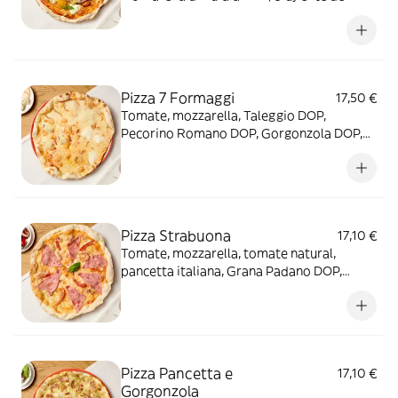
Grana Padano DOP, tomate cherry, aceite
de albahaca y rúcula
Pizza 7 Formaggi
17,50 €
Tomate, mozzarella, Taleggio DOP,
Pecorino Romano DOP, Gorgonzola DOP,
Mozzarella di Búfala DOP, Montasio DOP y
Parmigiano Reggiano DOP
Pizza Strabuona
17,10 €
Tomate, mozzarella, tomate natural,
pancetta italiana, Grana Padano DOP,
jamón york, cebolla y miel
Pizza Pancetta e
17,10 €
Gorgonzola