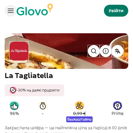
Увійти
La Tagliatella
-30% на деякі продукти
-
96%
0,99 €
Prime
Безкоштовно
Закреслена цифра — це найнижча ціна за період в 30 днів