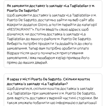
Як замовити доставку із закладу «La Tagliatella» у м.
Puerto De Sagunto?
Щоб замовити доставку із закладу «La Tagliatella» у м.
Puerto De Sagunto, достатньо зайти на веб-сайт або
відкрити додаток Glovo, а потім перейти до категорії
«RESTAURANT”». Потім введіть свою адресу, щоб
дізнатися, чи доступна доставка із закладу «La
Tagliatella» до вашого району м. Puerto De Sagunto.
Виберіть потрібні продукти та додайте їх до свого
замовлення. Тепер вам потрібно зробити оплату.
Відразу після цього почнеться приготування
замовлення, і вже незабаром кур'єр привезе його
прямо до ваших дверей.
Я зараз у місті Puerto De Sagunto. Скільки коштує
доставка із закладу «La Tagliatella»?
Щоб дізнатися, скільки коштує доставка із закладу
«La Tagliatella» при замовленні у м. Puerto De Sagunto,
див. вартість доставки у верхній частині сторінки. Ви
також зможете побачити цю інформацію у деталізації