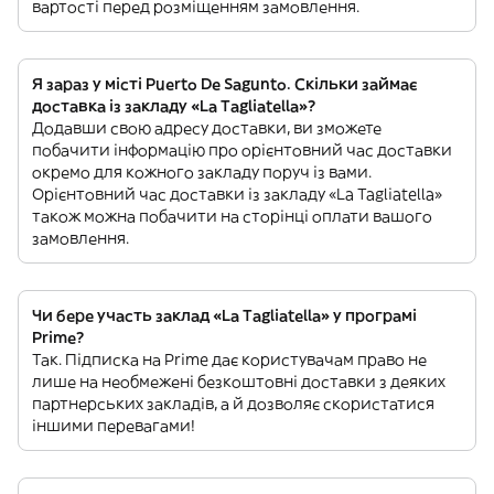
вартості перед розміщенням замовлення.
Я зараз у місті Puerto De Sagunto. Скільки займає
доставка із закладу «La Tagliatella»?
Додавши свою адресу доставки, ви зможете
побачити інформацію про орієнтовний час доставки
окремо для кожного закладу поруч із вами.
Орієнтовний час доставки із закладу «La Tagliatella»
також можна побачити на сторінці оплати вашого
замовлення.
Чи бере участь заклад «La Tagliatella» у програмі
Prime?
Так. Підписка на Prime дає користувачам право не
лише на необмежені безкоштовні доставки з деяких
партнерських закладів, а й дозволяє скористатися
іншими перевагами!