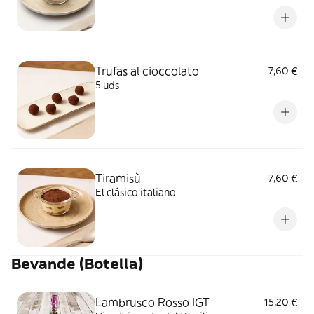
Trufas al cioccolato
7,60 €
5 uds
Tiramisù
7,60 €
El clásico italiano
Bevande (Botella)
Lambrusco Rosso IGT
15,20 €