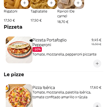
Rigatoni
Tagliatelle
Ravioli (De
carne)
17,50 €
17,50 €
18,70 €
Pizzeta
Pizzeta Portafoglio
9,45 €
Pepperoni
13,50 €
-30%
Tomate, mozzarella, pepperoni piccante
Le pizze
Pizza Ibérica
17,60 €
Tomate, mozzarella, paletilla ibérica,
tomate confitado amarillo y rúcula