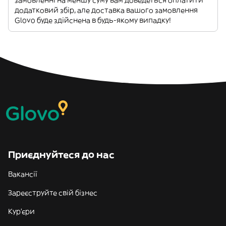
замовленні на меншу суму вам доведеться оплатити
додатковий збір, але доставка вашого замовлення
Glovo буде здійснена в будь-якому випадку!
Приєднуйтеся до нас
Вакансії
Зареєструйте свій бізнес
Кур'єри