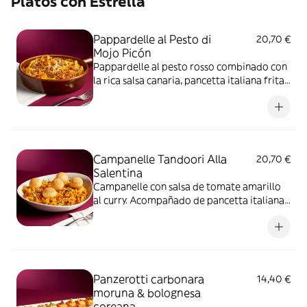
Platos con Estrella
Pappardelle al Pesto di
20,70 €
Mojo Picón
Pappardelle al pesto rosso combinado con
la rica salsa canaria, pancetta italiana frita
y queso Grana Padano DOP
Campanelle Tandoori Alla
20,70 €
Salentina
Campanelle con salsa de tomate amarillo
al curry. Acompañado de pancetta italiana,
almendritas y pani puris crujientes
Panzerotti carbonara
14,40 €
moruna & bolognesa
coreana