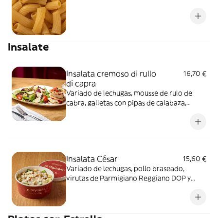
Insalate
Insalata cremoso di rullo
16,70 €
di capra
Variado de lechugas, mousse de rulo de
cabra, galletas con pipas de calabaza,
Parmigiano Reggiano DOP, pera
caramelizada, pipas de calabaza
caramelizadas, tomate confitado y dolce di
pomodoro
Insalata César
15,60 €
Variado de lechugas, pollo braseado,
virutas de Parmigiano Reggiano DOP y
dados de focaccia genovesa. Servido con
nuestra salsa César