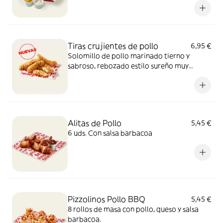
Tiras crujientes de pollo
6,95 €
Solomillo de pollo marinado tierno y
sabroso, rebozado estilo sureño muy
crujiente y un toque picante de pimienta.
Sí, el paraíso existe.
Alitas de Pollo
5,45 €
6 uds. Con salsa barbacoa
Pizzolinos Pollo BBQ
5,45 €
8 rollos de masa con pollo, queso y salsa
barbacoa.