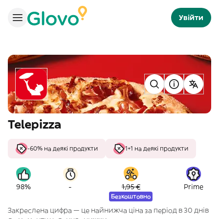
Увійти
Telepizza
-60% на деякі продукти
1+1 на деякі продукти
-
98%
1,95 €
Prime
Безкоштовно
Закреслена цифра — це найнижча ціна за період в 30 днів