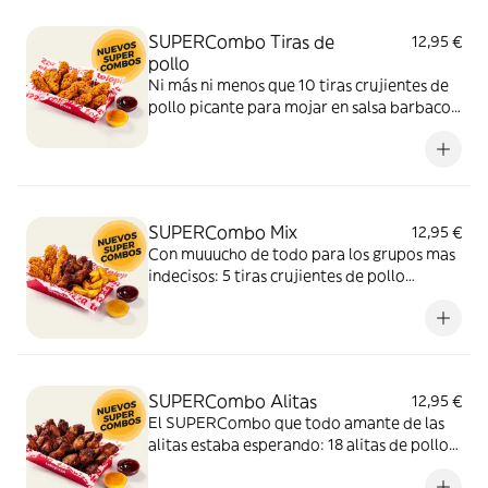
SUPERCombo Tiras de
12,95 €
pollo
Ni más ni menos que 10 tiras crujientes de
pollo picante para mojar en salsa barbacoa
y miel y mostaza. Un SUPERCombo lleno
de solomillos de pollo, tiernos y sabrosos,
para compartir con tus amigos y que nadie
se quede con hambre.
SUPERCombo Mix
12,95 €
Con muuucho de todo para los grupos mas
indecisos: 5 tiras crujientes de pollo
picante, 6 alitas de pollo y patatas gajo
acompañadas con salsa barbacoa y miel y
mostaza. El SUPERCombo para compartir
y no quedarse con ganas de nada.
SUPERCombo Alitas
12,95 €
El SUPERCombo que todo amante de las
alitas estaba esperando: 18 alitas de pollo
acompañadas con salsa barbacoa y miel y