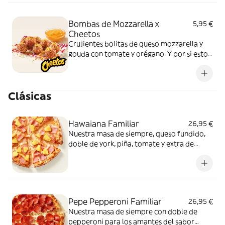
Bombas de Mozzarella x
5,95 €
Cheetos
Crujientes bolitas de queso mozzarella y
gouda con tomate y orégano. Y por si esto
no fuera suficientemente bueno: topping
de Cheetos acompañado de nuestra salsa
Quesabrosa.
Clásicas
Hawaiana Familiar
26,95 €
Nuestra masa de siempre, queso fundido,
doble de york, piña, tomate y extra de
fundido para pizza. Dulce, salada… y
siempre deliciosa.
Pepe Pepperoni Familiar
26,95 €
Nuestra masa de siempre con doble de
pepperoni para los amantes del sabor