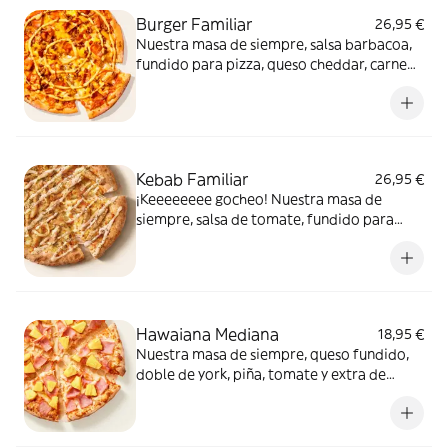
Burger Familiar
26,95 €
Nuestra masa de siempre, salsa barbacoa,
fundido para pizza, queso cheddar, carne
de vacuno, bacon, salsa para Burger Heinz.
Kebab Familiar
26,95 €
¡Keeeeeeee gocheo! Nuestra masa de
siempre, salsa de tomate, fundido para
pizza, pollo marinado, cebolla, especias
kebab, orégano y salsa kebab.
Hawaiana Mediana
18,95 €
Nuestra masa de siempre, queso fundido,
doble de york, piña, tomate y extra de
fundido para pizza. Dulce, salada… y
siempre deliciosa.