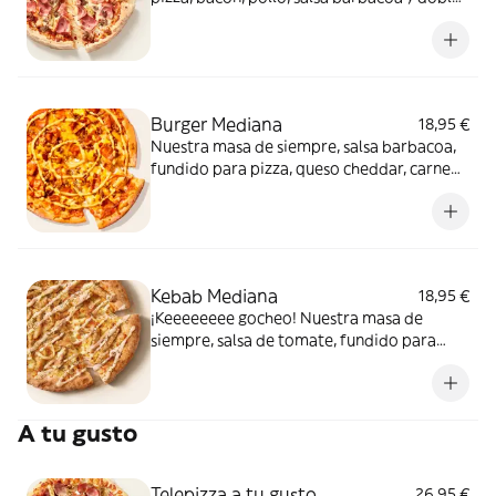
de carne de vacuno. Clásica y legendaria.
Como solo Telepizza sabe hacerla.
Burger Mediana
18,95 €
Nuestra masa de siempre, salsa barbacoa,
fundido para pizza, queso cheddar, carne
de vacuno, bacon, salsa para Burger Heinz.
Kebab Mediana
18,95 €
¡Keeeeeeee gocheo! Nuestra masa de
siempre, salsa de tomate, fundido para
pizza, pollo marinado, cebolla, especias
kebab, orégano y salsa kebab.
A tu gusto
Telepizza a tu gusto
26,95 €