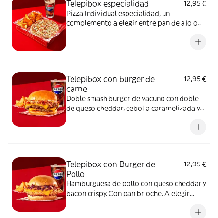
Telepibox especialidad
12,95 €
Pizza Individual especialidad, un
complemento a elegir entre pan de ajo o
patatas gajo y una bebida de 50 cl
Telepibox con burger de
12,95 €
carne
Doble smash burger de vacuno con doble
de queso cheddar, cebolla caramelizada y
bacon crispy. Con pan brioche. A elegir
entre salsa barbacoa o salsa burger.
Acompañada de una ración de patatas gajo
y una bebida de 50 cl
Telepibox con Burger de
12,95 €
Pollo
Hamburguesa de pollo con queso cheddar y
bacon crispy. Con pan brioche. A elegir
entre salsa barbacoa o salsa burger.
Acompañada de una ración de patatas gajo