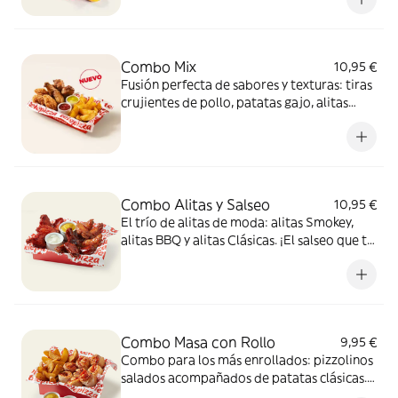
mostaza. Para compartir ¡y repetir!
Combo Mix
10,95 €
Fusión perfecta de sabores y texturas: tiras
crujientes de pollo, patatas gajo, alitas
crujientes y dos salsas de 35g para mojar,
una mezcla 100% adictiva.
Combo Alitas y Salseo
10,95 €
El trío de alitas de moda: alitas Smokey,
alitas BBQ y alitas Clásicas. ¡El salseo que tu
cuerpo necesita!
Combo Masa con Rollo
9,95 €
Combo para los más enrollados: pizzolinos
salados acompañados de patatas clásicas.
Incluye 2 salsas de 35g para mojar.