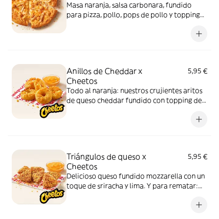
Masa naranja, salsa carbonara, fundido
para pizza, pollo, pops de pollo y topping
de Cheetos. Advertencia: ¡te dejará huella!
Anillos de Cheddar x
5,95 €
Cheetos
Todo al naranja: nuestros crujientes aritos
de queso cheddar fundido con topping de
Cheetos acompañados de nuestra salsa
Quesabrosa.
Triángulos de queso x
5,95 €
Cheetos
Delicioso queso fundido mozzarella con un
toque de sriracha y lima. Y para rematar:
muuucho topping de Cheetos
acompañados de nuestra salsa Quesabrosa.