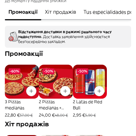
до моменту надання знижки
Промоакції
Хіт продажів
Tus especialidades po
Відстеження доставки в режимі реального часу
недоступно.
Доставка замовлення здійснюється
безпосередньо закладом.
Промоакції
-60%
-50%
-50%
3 Pizzas
2 Pizzas
2 Latas de Red
medianas
medianas +
Bull
Combo Mix
22,80 €
24,00 €
2,95 €
57,00 €
48,00 €
5,90 €
Хіт продажів