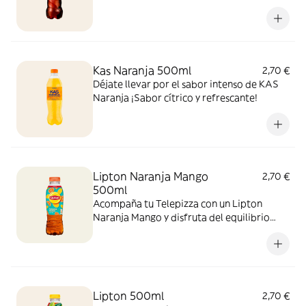
recién horneada. ¡Zero azúcar y máximo
sabor!
Kas Naranja 500ml
2,70 €
Déjate llevar por el sabor intenso de KAS
Naranja ¡Sabor cítrico y refrescante!
Lipton Naranja Mango
2,70 €
500ml
Acompaña tu Telepizza con un Lipton
Naranja Mango y disfruta del equilibrio
perfecto entre el cítrico de la naranja y el
toque tropical del mango. ¡El sabor
refrescante del verano!
Lipton 500ml
2,70 €