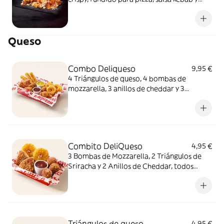
queso fundido en polvo.
Queso
Combo Deliqueso
9,95 €
4 Triángulos de queso, 4 bombas de
mozzarella, 3 anillos de cheddar y 3
crujientes de queso ¿Por qué probar solo
uno cuando puedes probarlos todos
juntos?
Combito DeliQueso
4,95 €
3 Bombas de Mozzarella, 2 Triángulos de
Sriracha y 2 Anillos de Cheddar, todos
juntos. ¿Por qué probar solo uno cuando
puedes probarlos todos?
Triángulos de queso
4,95 €