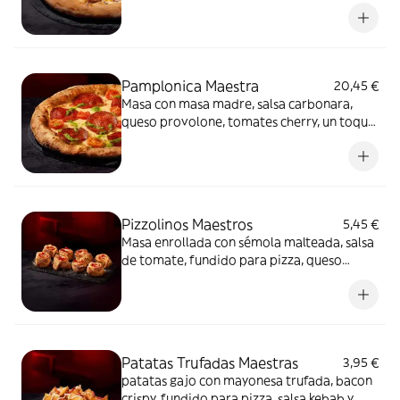
y queso provolone, champiñones,
mayonesa trufada y flores secas.
Pamplonica Maestra
20,45 €
Masa con masa madre, salsa carbonara,
queso provolone, tomates cherry, un toque
de pesto y chorizo de Pamplona.
Pizzolinos Maestros
5,45 €
Masa enrollada con sémola malteada, salsa
de tomate, fundido para pizza, queso
fundido en polvo y chorizo de Pamplona.
Patatas Trufadas Maestras
3,95 €
patatas gajo con mayonesa trufada, bacon
crispy, fundido para pizza, salsa kebab y