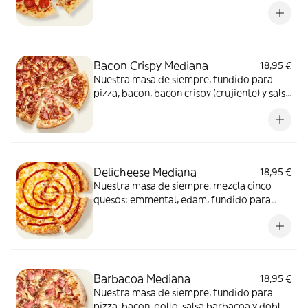
picante. Solo para valientes.
Bacon Crispy Mediana
18,95 €
Nuestra masa de siempre, fundido para
pizza, bacon, bacon crispy (crujiente) y salsa
barbacoa para el toque perfecto. ¡Ñam!
Delicheese Mediana
18,95 €
Nuestra masa de siempre, mezcla cinco
quesos: emmental, edam, fundido para
pizza, provolone, cheddar, tomate
confitado y orégano. El festival de queso
que siempre soñaste.
Barbacoa Mediana
18,95 €
Nuestra masa de siempre, fundido para
pizza, bacon, pollo, salsa barbacoa y doble