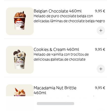
Belgian Chocolate 460ml
9,95 €
Helado de puro chocolate belga con
delicadas láminas de chocolate belga negro
Cookies & Cream 460ml
9,95 €
Helado de vainilla con trocitos de
deliciosas galletas de chocolate
Macadamia Nut Brittle
9,95 €
460ml
Deliciosa combinación del helado clásico
de vainilla y crujientes nueces de
Macadamia caramelizadas.