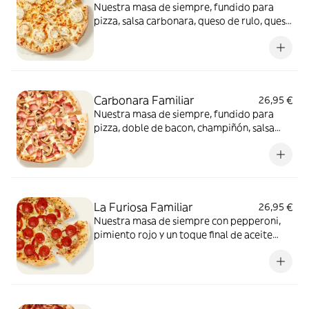
Nuestra masa de siempre, fundido para
pizza, salsa carbonara, queso de rulo, queso
provolone y mezcla de 5 quesos gourmet:
cheddar, gouda, emmental , mozzarella y
havarty. Para quienes saben que nunca hay
demasiado queso.
Carbonara Familiar
26,95 €
Nuestra masa de siempre, fundido para
pizza, doble de bacon, champiñón, salsa
carbonara y extra de fundido para pizza.
¡Un clásico irresistible!
La Furiosa Familiar
26,95 €
Nuestra masa de siempre con pepperoni,
pimiento rojo y un toque final de aceite
picante. Solo para valientes.