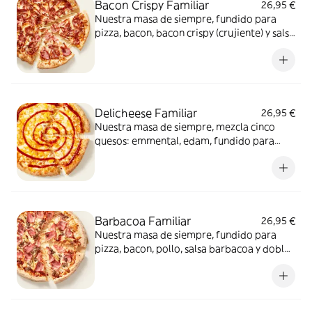
Bacon Crispy Familiar
26,95 €
Nuestra masa de siempre, fundido para
pizza, bacon, bacon crispy (crujiente) y salsa
barbacoa para el toque perfecto. ¡Ñam!
Delicheese Familiar
26,95 €
Nuestra masa de siempre, mezcla cinco
quesos: emmental, edam, fundido para
pizza, provolone, cheddar, tomate
confitado y orégano. El festival de queso
que siempre soñaste.
Barbacoa Familiar
26,95 €
Nuestra masa de siempre, fundido para
pizza, bacon, pollo, salsa barbacoa y doble
de carne de vacuno. Clásica y legendaria.
Como solo Telepizza sabe hacerla.