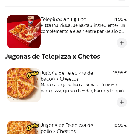
y una bebida de 50 cl
Telepibox a tu gusto
11,95 €
Pizza Individual de hasta 2 ingredientes, un
complemento a elegir entre pan de ajo o
patatas gajo y una bebida de 50 cl
Jugonas de Telepizza x Chetos
Jugona de Telepizza de
18,95 €
bacon x Cheetos
Masa naranja, salsa carbonara, fundido
para pizza, queso cheddar, bacon y topping
de Cheetos. Sí, has leído bien: Cheetos.
Jugona de Telepizza de
18,95 €
pollo x Cheetos