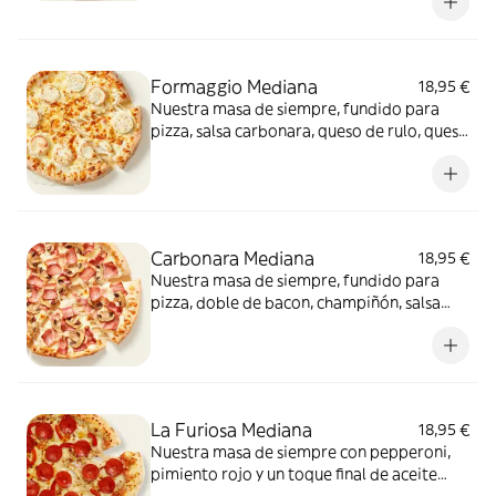
para pizza. Una fusión perfecta que
conquista a todos.
Formaggio Mediana
18,95 €
Nuestra masa de siempre, fundido para
pizza, salsa carbonara, queso de rulo, queso
provolone y mezcla de 5 quesos gourmet:
cheddar, gouda, emmental , mozzarella y
havarty. Para quienes saben que nunca hay
demasiado queso.
Carbonara Mediana
18,95 €
Nuestra masa de siempre, fundido para
pizza, doble de bacon, champiñón, salsa
carbonara y extra de fundido para pizza.
¡Un clásico irresistible!
La Furiosa Mediana
18,95 €
Nuestra masa de siempre con pepperoni,
pimiento rojo y un toque final de aceite