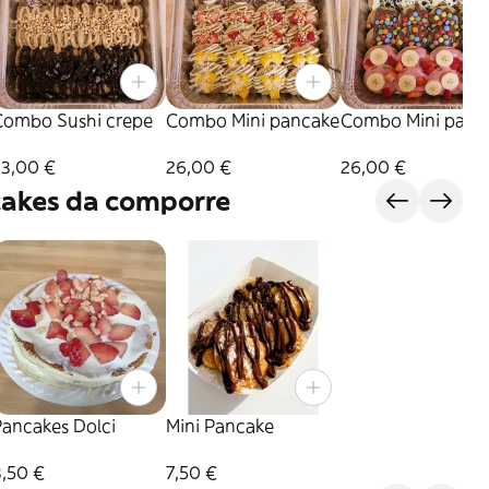
Combo Sushi crepe
Combo Mini pancake
Combo Mini panc
33,00 €
26,00 €
26,00 €
cakes da comporre
Pancakes Dolci
Mini Pancake
8,50 €
7,50 €