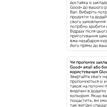
доставка із заклад
Good» до вашого р
Bari. Виберіть потр
продукти та додайт
свого замовлення.
потрібно зробити 
Відразу після цьог
приготування замо
вже незабаром кур
його прямо до ваш
Чи пропонує закла
Good» акції або б
користувачам Glo
Звертайте увагу н
пропонуються зі з
також на поточні п
виділені в додатк
кольором. Якщо в
пощастить, ви змо
такі вигідні спеціа