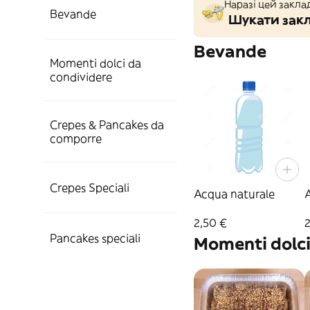
Наразі цей закла
Bevande
Шукати закл
Bevande
Momenti dolci da
condividere
Crepes & Pancakes da
comporre
Crepes Speciali
Acqua naturale
2,50 €
2
Pancakes speciali
Momenti dolci