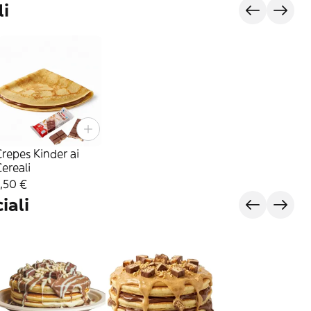
li
repes Kinder ai
ereali
,50 €
iali