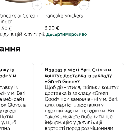
ancake ai Cereali
Pancake Snickers
Kinder
6,90 €
8,50 €
ди в цій категорії:
Десерти
Морозиво
тання
вку із
Я зараз у місті Bari. Скільки
d» у м.
коштує доставка із закладу
«Green Good»?
авку із
Щоб дізнатися, скільки коштує
» у м. Bari,
доставка із закладу «Green
а веб-сайт
Good» при замовленні у м. Bari,
ок Glovo, а
див. вартість доставки у
атегорії
верхній частині сторінки. Ви
Потім
також зможете побачити цю
су, щоб
інформацію у деталізації
упна
вартості перед розміщенням