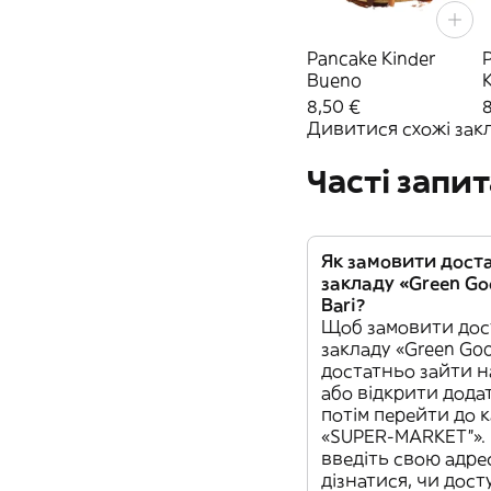
Pancake Kinder
P
Bueno
8,50 €
Дивитися схожі закла
Часті запи
Як замовити доста
закладу «Green Goo
Bari?
Щоб замовити дост
закладу «Green Good
достатньо зайти н
або відкрити додат
потім перейти до к
«SUPER-MARKET”». 
введіть свою адре
дізнатися, чи дост