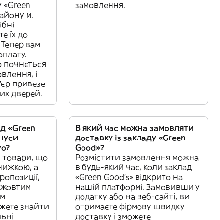
у «Green
замовлення.
айону м.
ібні
е їх до
 Тепер вам
оплату.
о почнеться
влення, і
'єр привезе
их дверей.
д «Green
В який час можна замовляти
онуси
доставку із закладу «Green
vo?
Good»?
а товари, що
Розмістити замовлення можна
нижкою, а
в будь-який час, коли заклад
ропозиції,
«Green Good’s» відкрито на
у жовтим
нашій платформі. Замовивши у
ам
додатку або на веб-сайті, ви
жете знайти
отримаєте фірмову швидку
льні
доставку і зможете