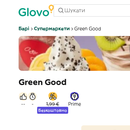
Барі
Супермаркети
Green Good
Green Good
--
-
1,99 €
Prime
Безкоштовно