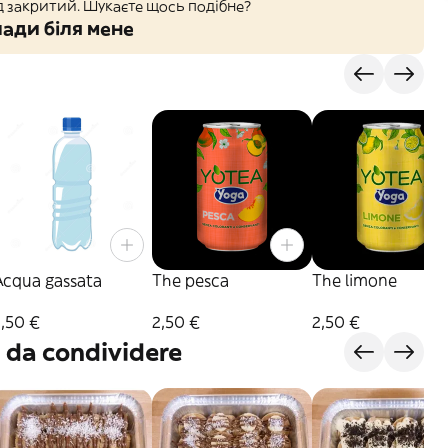
д закритий. Шукаєте щось подібне?
ади біля мене
Acqua gassata
The pesca
The limone
,50 €
2,50 €
2,50 €
 da condividere