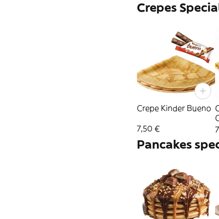
Crepes Specia
Crepe Kinder Bueno
C
C
7,50 €
7
Pancakes spec