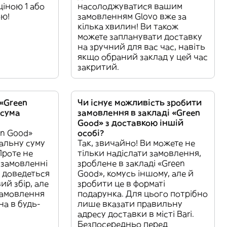
 ціною 1 або
насолоджуватися вашим
ою!
замовленням Glovo вже за
кілька хвилин! Ви також
можете запланувати доставку
на зручний для вас час, навіть
якщо обраний заклад у цей час
закритий.
 «Green
Чи існує можливість зробити
 сума
замовлення в закладі «Green
Good» з доставкою іншій
en Good»
особі?
альну суму
Так, звичайно! Ви можете не
Проте не
тільки надіслати замовлення,
 замовленні
зроблене в закладі «Green
 доведеться
Good», комусь іншому, але й
ий збір, але
зробити це в форматі
замовлення
подарунка. Для цього потрібно
на в будь-
лише вказати правильну
адресу доставки в місті Bari.
Безпосередньо перед