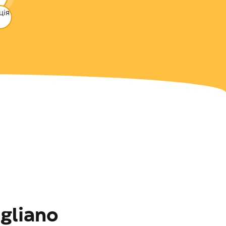
ція
gliano