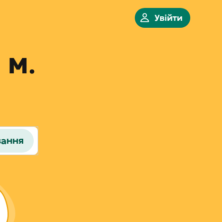
Увійти
 м.
вання