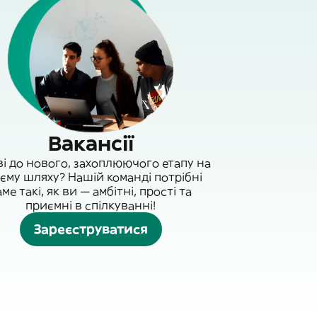
Вакансії
ві до нового, захоплюючого етапу на
єму шляху? Нашій команді потрібні
аме такі, як ви — амбітні, прості та
приємні в спілкуванні!
Зареєструватися